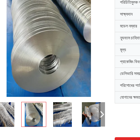
পরিচিতিমুলক 
সাক্ষ্যদান
মডেল নম্বার
ন্যূনতম চাহিদ
মূল্য
প্যাকেজিং বিব
ডেলিভারি সময়
পরিশোধের শর্ত
যোগানের ক্ষমত