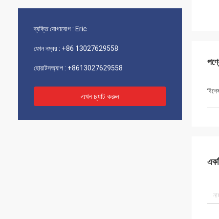
ব্যক্তি যোগাযোগ :
Eric
ফোন নম্বর :
+86 13027629558
পণ্
হোয়াটসঅ্যাপ :
+8613027629558
বিশে
এখন চ্যাট করুন
একটি