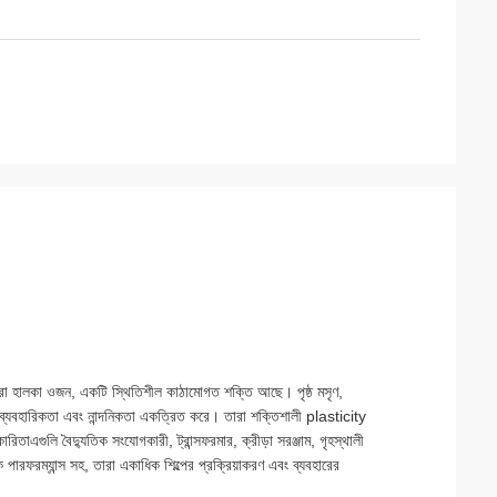
 তারা হালকা ওজন, একটি স্থিতিশীল কাঠামোগত শক্তি আছে। পৃষ্ঠ মসৃণ,
া ব্যবহারিকতা এবং নান্দনিকতা একত্রিত করে। তারা শক্তিশালী plasticity
রিতাএগুলি বৈদ্যুতিক সংযোগকারী, ট্রান্সফরমার, ক্রীড়া সরঞ্জাম, গৃহস্থালী
ক পারফরম্যান্স সহ, তারা একাধিক শিল্পের প্রক্রিয়াকরণ এবং ব্যবহারের