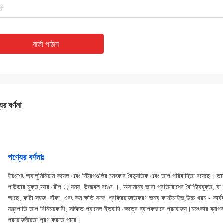
বার্তা পাঠান
ের বর্ণনা
পণ্যের বর্ণনাঃ
ইয়ংশেং অ্যালুমিনিয়াম কয়েল এবং স্ট্রিপগুলির চমৎকার বৈদ্যুতিক এবং তাপ পরিবাহিতা রয়েছে।
পাউডার মুক্ত,আর রৌপ ্ যময়, উজ্জ্বল রঙের ।, অসামান্য জারা প্রতিরোধের বৈশিষ্ট্যযুক্ত, য
আছে, কাটা সহজ, বাঁকা, এবং কম ক্ষতি সঙ্গে, প্রক্রিয়াজাতকরণ জন্য কাস্টমাইজ,উচ্চ খরচ - কার্যকা
যন্ত্রপাতি তাপ বিনিময়কারী, সজ্জিত প্যানেল ইত্যাদি ক্ষেত্রে ব্যাপকভাবে প্রযোজ্য।চমৎকার ব্যাপ
প্রয়োজনীয়তা পূরণ করতে পারে।