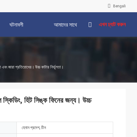
Bengali
এখন চ্যাট করুন
ঘটনাবলী
আমাদের সাথে
যোগাযোগ করুন
হিতা এবং জারা প্রতিরোধের। উচ্চ কাটার নির্ভুলতা।
্যাবল স্কিডিং, হিট সিঙ্ক ফিনের জন্য। উচ্চ
হেনান প্রদেশ, চীন