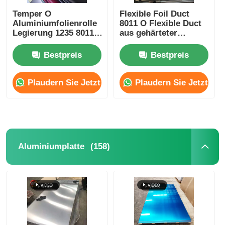
Temper O
Flexible Foil Duct
Aluminiumfolienrolle
8011 O Flexible Duct
Laminatfolie aus Aluminium
Legierung 1235 8011
aus gehärteter
8079 3003 Material für
Aluminiumfolie
Lebensmittelverpackung
Bestpreis
Bestpreis
Aluminiumwabenpaneele
Isolierung Hitzeschild
und elektrische
Leitfähigkeit
Plaudern Sie Jetzt
Plaudern Sie Jetzt
Aluminiumbienenwabe
Spiegel Aluminium
(158)
Aluminiumplatte