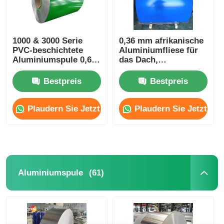
1000 & 3000 Serie
0,36 mm afrikanische
PVC-beschichtete
Aluminiumfliese für
Aluminiumspule 0,6
das Dach,
mm Holzmaserung
farbbeschichtete
Aluminiumspulenlager
Aluminiumspule,
Bestpreis
Bestpreis
für Dachrinnen,
korrosionsbeständig
Dächer und Wände
Plaudern Sie Jetzt
Plaudern Sie Jetzt
(61)
Aluminiumspule