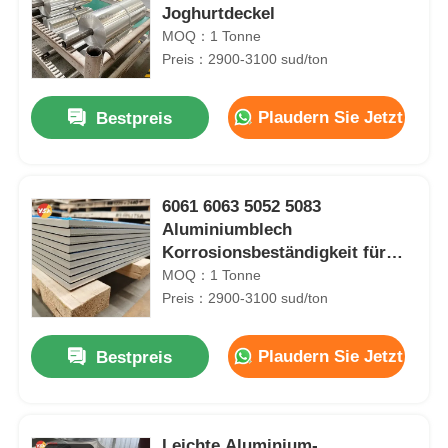
Joghurtdeckel
MOQ：1 Tonne
Preis：2900-3100 sud/ton
Plaudern Sie Jetzt
Bestpreis
6061 6063 5052 5083
Aluminiumblech
Korrosionsbeständigkeit für
Automobile
MOQ：1 Tonne
Preis：2900-3100 sud/ton
Plaudern Sie Jetzt
Bestpreis
Leichte Aluminium-