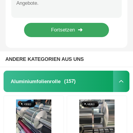
0.2mm-20mm Aluminium Blech Pulverbeschichtete Aluminiumplatte für Dosen
Aluminiumplatte
Poliertes Spiegelaluminiumblech für Kühlkörper
Kundenspezifische 0,2 mm-320 mm eloxierte Aluminiumplatten-Decken-Aluminiumblechplatte
8000er Serie Spiegelaluminiumblech 0,1 mm - 5 mm Spiegelpoliertes Aluminiumblech
Aluminiumkreis
Farbbeschichtete Aluminiumspule
ANDERE KATEGORIEN AUS UNS
Aluminiumspule
(157)
Aluminiumfolienrolle
Aluminiumstreifen-Spule
Aluminiumkarschtafel
Prägeartiges Aluminium