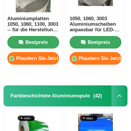
Aluminiumplatten
1050, 1060, 3003
1050, 1060, 1100, 3003
Aluminiumscheiben
-- für die Herstellung
anpassbar für LED-
von Aluminiumdosen,
Wärmeabnehmer,
-schalen, -schalen
Reflektor-Substrate
Bestpreis
Bestpreis
und -flaschen
und
Wärmemanagement
Plaudern Sie Jetzt
Plaudern Sie Jetzt
(42)
Farbbeschichtete Aluminiumspule