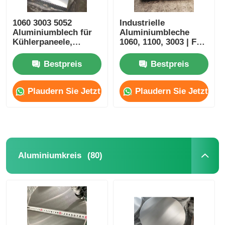
1060 3003 5052
Industrielle
Aluminiumblech für
Aluminiumbleche
Kühlerpaneele,
1060, 1100, 3003 | Für
Waschmaschinenverkleidungen
Rolltore, Dächer &
Vorhangfassaden |
Bestpreis
Bestpreis
Anpassbar
Plaudern Sie Jetzt
Plaudern Sie Jetzt
(80)
Aluminiumkreis