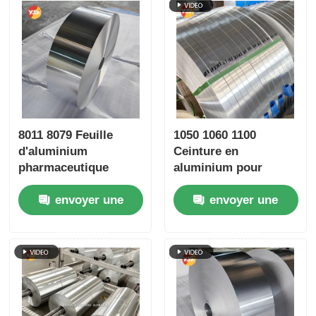
8011 8079 Feuille
1050 1060 1100
d'aluminium
Ceinture en
pharmaceutique
aluminium pour
Feuille d'aluminium à
appareils
envoyer une
envoyer une
ampoules High Dyne
électroménagers
Easy Peel Resistant
demande
demande
aux enfants Feuille
d'argent or gravée
Étanche à l'air
Conservation
Emballage médical
Feuille de barrière