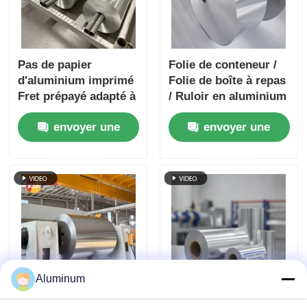
Pas de papier
Folie de conteneur /
d'aluminium imprimé
Folie de boîte à repas
Fret prépayé adapté à
/ Ruloir en aluminium
l'emballage,
personnalisable ♪
envoyer une
envoyer une
l'isolation, la cuisine
Alliages 3003 et 8011
et les applications
♪ Folie d'emballage
demande
demande
industrielles assurant
alimentaire ♪
une barrière
Humectation et
supérieure
résistance à la
chaleur
Aluminum
3003 8011 Feuille
L'identifiant du