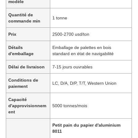
modèle
Quantité de
1 tonne
commande min
Prix
2500-2700 usd/ton
Détails
Emballage de palettes en bois
d'emballage
standard en état de navigabilité
Délai de livraison
7-15 jours ouvrables
Conditions de
LC, D/A, D/P, T/T, Western Union
paiement
Capacité
d'approvisionnem
5000 tonnes/mois
ent
Petit pain du papier d'aluminium
8011
,