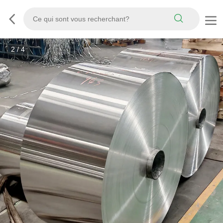
3
/
4