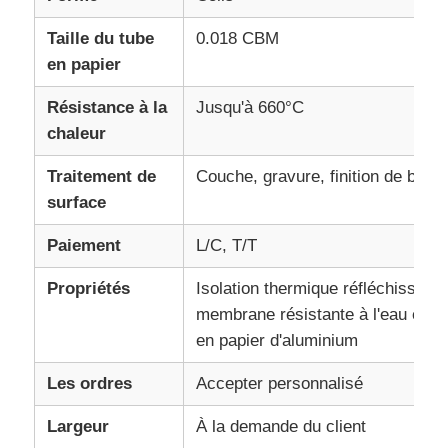
Taille du tube
0.018 CBM
assiette en aluminium
en papier
Résistance à la
Jusqu'à 660°C
Cercle en aluminium
chaleur
Traitement de
Couche, gravure, finition de broy
Bobine en aluminium enduit de couleur
surface
bobine en aluminium
Paiement
L/C, T/T
Propriétés
Isolation thermique réfléchissante
Bobine en aluminium de bande
membrane résistante à l'eau et re
en papier d'aluminium
Plaque à carreaux en aluminium
Les ordres
Accepter personnalisé
Largeur
À la demande du client
Aluminium de relief