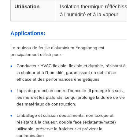
Utilisation
Isolation thermique réfléchissant
à l'humidité et à la vapeur
feuille d'aluminium laminée
Applications:
Panneaux en nid d'abeille en aluminium
Le rouleau de feuille d'aluminium Yongsheng est
Nid d'abeilles en aluminium
principalement utilisé pour:
Conducteur HVAC flexible: flexible et durable, résistant à
Miroir en aluminium
la chaleur et à l'humidité, garantissant un débit d'air
efficace et des performances énergétiques.
Tapis de protection contre l'humidité: Il protège les sols,
les murs et les plafonds, ce qui prolonge la durée de vie
des matériaux de construction.
Emballage et cuisson des aliments: non toxique et
résistant à la chaleur, double face (éclatante/matte)
utilisable, préserve la fraîcheur et prévient la
contamination