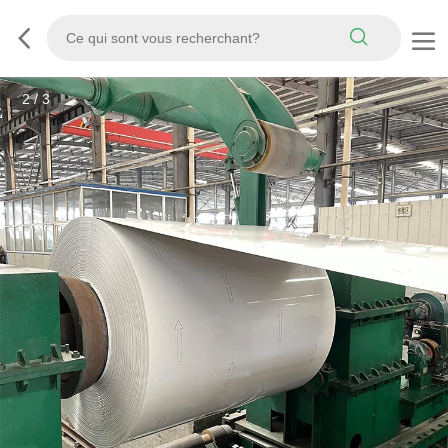
3
/
3