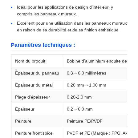
Idéal pour les applications de design d'intérieur, y
compris les panneaux muraux.
feuille d'aluminium laminée
Excellent pour une utilisation dans les panneaux muraux
en raison de sa durabilité et de sa finition esthétique
Panneaux en nid d'abeille en aluminium
Paramètres techniques :
Nid d'abeilles en aluminium
Nom du produit
Bobine d'aluminium enduite de coul
Miroir en aluminium
Épaisseur du panneau
0,3 ~ 6,0 millimètres
Épaisseur du métal
0,20 mm ~ 1,00 mm
Plage d'épaisseur
0,20-2,0 mm
Épaisseur
0,2 ~ 6,0 mm
Peinture
Peinture PE/PVDF
Peinture frontispice
PVDF et PE (Marque : PPG, AkzoNo