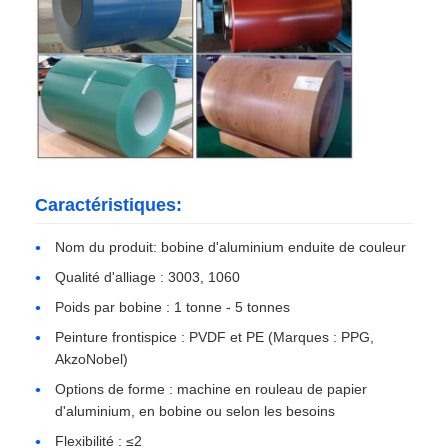
assiette en aluminium
Cercle en aluminium
Bobine en aluminium enduit de couleur
Caractéristiques:
bobine en aluminium
Nom du produit: bobine d'aluminium enduite de couleur
Qualité d'alliage : 3003, 1060
Bobine en aluminium de bande
Poids par bobine : 1 tonne - 5 tonnes
Peinture frontispice : PVDF et PE (Marques : PPG,
AkzoNobel)
Plaque à carreaux en aluminium
Options de forme : machine en rouleau de papier
d'aluminium, en bobine ou selon les besoins
Aluminium de relief
Flexibilité : ≤2