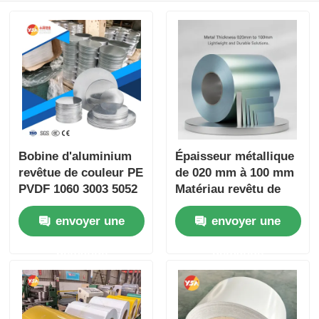
Bobine d'aluminium
Épaisseur métallique
revêtue de couleur PE
de 020 mm à 100 mm
PVDF 1060 3003 5052
Matériau revêtu de
0,2-6,0 mm résistante
bobine d'aluminium
envoyer une
envoyer une
aux UV et aux
revêtu de couleur
intempéries pour la
Conçu pour des
demande
demande
décoration de toiture,
solutions légères et
de gouttière et de
durables
bâtiment