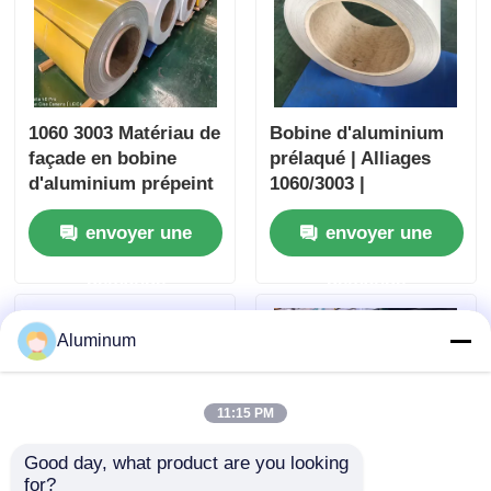
1060 3003 Matériau de
Bobine d'aluminium
façade en bobine
prélaqué | Alliages
d'aluminium prépeint
1060/3003 |
pour la construction
Revêtement PE/PVDF
envoyer une
envoyer une
| Spécialisé pour
toitures / murs
demande
demande
extérieurs / plafonds
Aluminum
11:15 PM
Good day, what product are you looking 
for?