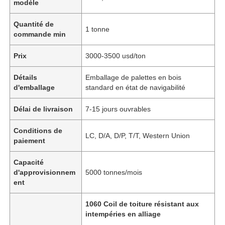
modèle
Quantité de
1 tonne
commande min
Prix
3000-3500 usd/ton
Détails
Emballage de palettes en bois
d'emballage
standard en état de navigabilité
Délai de livraison
7-15 jours ouvrables
Conditions de
LC, D/A, D/P, T/T, Western Union
paiement
Capacité
d'approvisionnem
5000 tonnes/mois
ent
1060 Coil de toiture résistant aux
intempéries en alliage
,