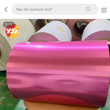
3
/
4