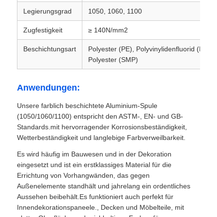
Legierungsgrad
1050, 1060, 1100
Laminatfolie aus Aluminium
Zugfestigkeit
≥ 140N/mm2
Beschichtungsart
Polyester (PE), Polyvinylidenfluorid (PVDF)
Aluminiumwabenpaneele
Polyester (SMP)
Aluminiumbienenwabe
Anwendungen:
Unsere farblich beschichtete Aluminium-Spule
Spiegel Aluminium
(1050/1060/1100) entspricht den ASTM-, EN- und GB-
Standards.mit hervorragender Korrosionsbeständigkeit,
Wetterbeständigkeit und langlebige Farbverweilbarkeit.
Es wird häufig im Bauwesen und in der Dekoration
eingesetzt und ist ein erstklassiges Material für die
Errichtung von Vorhangwänden, das gegen
Außenelemente standhält und jahrelang ein ordentliches
Aussehen beibehält.Es funktioniert auch perfekt für
Innendekorationspaneele., Decken und Möbelteile, mit