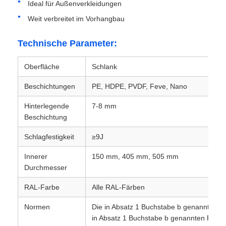
Ideal für Außenverkleidungen
Weit verbreitet im Vorhangbau
Aluminiumplatte
Technische Parameter:
Aluminiumkreis
Oberfläche
Schlank
Beschichtungen
PE, HDPE, PVDF, Feve, Nano
Farbbeschichtete Aluminiumspule
Hinterlegende
7-8 mm
Beschichtung
Aluminiumspule
Schlagfestigkeit
≥9J
Aluminiumstreifen-Spule
Innerer
150 mm, 405 mm, 505 mm
Durchmesser
Aluminiumkarschtafel
RAL-Farbe
Alle RAL-Färben
Normen
Die in Absatz 1 Buchstabe b genannten An
Prägeartiges Aluminium
in Absatz 1 Buchstabe b genannten Fahr