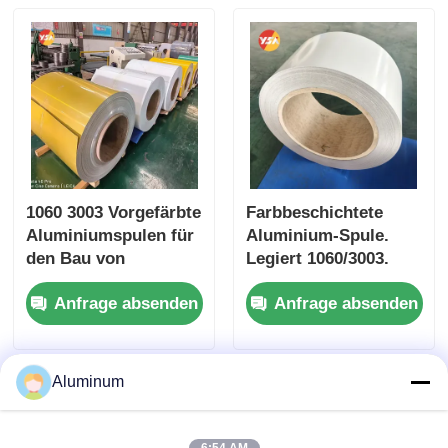
Gebäudedekoration
und langlebige
Lösungen
1060 3003 Vorgefärbte
Farbbeschichtete
Aluminiumspulen für
Aluminium-Spule.
den Bau von
Legiert 1060/3003.
Dachplatten
PE/PVDF-
Anfrage absenden
Anfrage absenden
Beschichtung.
Spezialisiert auf Dach
/ Außenwände /
Decken.
Aluminum