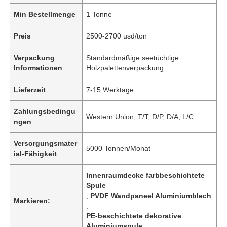
Min Bestellmenge
1 Tonne
Preis
2500-2700 usd/ton
Verpackung
Standardmäßige seetüchtige
Informationen
Holzpalettenverpackung
Lieferzeit
7-15 Werktage
Zahlungsbedingu
Western Union, T/T, D/P, D/A, L/C
ngen
Versorgungsmater
5000 Tonnen/Monat
ial-Fähigkeit
Innenraumdecke farbbeschichtete
Spule
,
PVDF Wandpaneel Aluminiumblech
Markieren:
,
PE-beschichtete dekorative
Aluminiumspule