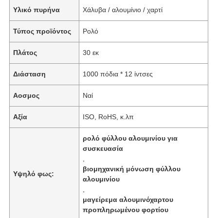
Υλικό πυρήνα
Χάλυβα / αλουμίνιο / χαρτί
Τύπος προϊόντος
Ρολό
Πλάτος
30 εκ
Διάσταση
1000 πόδια * 12 ίντσες
Αοσμος
Ναί
Αξία
ISO, RoHS, κ.λπ
ρολό φύλλου αλουμινίου για
συσκευασία
,
βιομηχανική μόνωση φύλλου
Υψηλό φως:
αλουμινίου
,
μαγείρεμα αλουμινόχαρτου
προπληρωμένου φορτίου