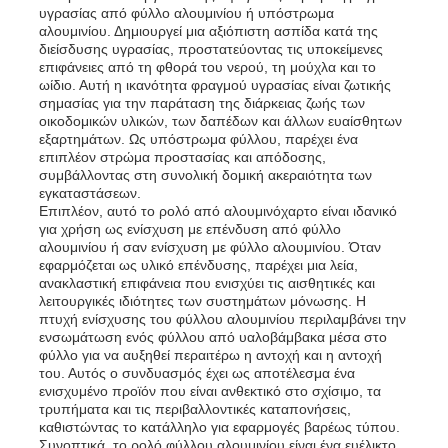
υγρασίας από φύλλο αλουμινίου ή υπόστρωμα
αλουμινίου. Δημιουργεί μια αξιόπιστη ασπίδα κατά της
στρωμένο φύλλο αλουμινίου
διείσδυσης υγρασίας, προστατεύοντας τις υποκείμενες
επιφάνειες από τη φθορά του νερού, τη μούχλα και το
ωίδιο. Αυτή η ικανότητα φραγμού υγρασίας είναι ζωτικής
σημασίας για την παράταση της διάρκειας ζωής των
Πάνελ με κηρήθρα αλουμινίου
οικοδομικών υλικών, των δαπέδων και άλλων ευαίσθητων
εξαρτημάτων. Ως υπόστρωμα φύλλου, παρέχει ένα
επιπλέον στρώμα προστασίας και απόδοσης,
Κηρήθρα αργιλίου
συμβάλλοντας στη συνολική δομική ακεραιότητα των
εγκαταστάσεων.
Επιπλέον, αυτό το ρολό από αλουμινόχαρτο είναι ιδανικό
για χρήση ως ενίσχυση με επένδυση από φύλλο
Καθρέφτη αλουμίνιο
αλουμινίου ή σαν ενίσχυση με φύλλο αλουμινίου. Όταν
εφαρμόζεται ως υλικό επένδυσης, παρέχει μια λεία,
ανακλαστική επιφάνεια που ενισχύει τις αισθητικές και
λειτουργικές ιδιότητες των συστημάτων μόνωσης. Η
πτυχή ενίσχυσης του φύλλου αλουμινίου περιλαμβάνει την
ενσωμάτωση ενός φύλλου από υαλοβάμβακα μέσα στο
φύλλο για να αυξηθεί περαιτέρω η αντοχή και η αντοχή
του. Αυτός ο συνδυασμός έχει ως αποτέλεσμα ένα
ενισχυμένο προϊόν που είναι ανθεκτικό στο σχίσιμο, τα
τρυπήματα και τις περιβαλλοντικές καταπονήσεις,
καθιστώντας το κατάλληλο για εφαρμογές βαρέως τύπου.
Συνοπτικά, το ρολό φύλλου αλουμινίου είναι ένα ευέλικτο