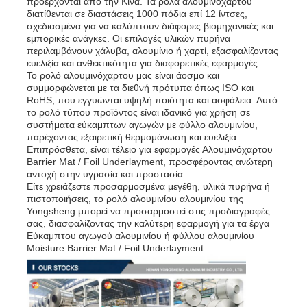
προέρχονται από την Κίνα. Τα ρολά αλουμινόχαρτου
διατίθενται σε διαστάσεις 1000 πόδια επί 12 ίντσες,
σχεδιασμένα για να καλύπτουν διάφορες βιομηχανικές και
εμπορικές ανάγκες. Οι επιλογές υλικών πυρήνα
περιλαμβάνουν χάλυβα, αλουμίνιο ή χαρτί, εξασφαλίζοντας
ευελιξία και ανθεκτικότητα για διαφορετικές εφαρμογές.
Το ρολό αλουμινόχαρτου μας είναι άοσμο και
συμμορφώνεται με τα διεθνή πρότυπα όπως ISO και
RoHS, που εγγυώνται υψηλή ποιότητα και ασφάλεια. Αυτό
το ρολό τύπου προϊόντος είναι ιδανικό για χρήση σε
συστήματα εύκαμπτων αγωγών με φύλλο αλουμινίου,
παρέχοντας εξαιρετική θερμομόνωση και ευελιξία.
Επιπρόσθετα, είναι τέλειο για εφαρμογές Αλουμινόχαρτου
Barrier Mat / Foil Underlayment, προσφέροντας ανώτερη
αντοχή στην υγρασία και προστασία.
Είτε χρειάζεστε προσαρμοσμένα μεγέθη, υλικά πυρήνα ή
πιστοποιήσεις, το ρολό αλουμινίου αλουμινίου της
Yongsheng μπορεί να προσαρμοστεί στις προδιαγραφές
σας, διασφαλίζοντας την καλύτερη εφαρμογή για τα έργα
Εύκαμπτου αγωγού αλουμινίου ή φύλλου αλουμινίου
Moisture Barrier Mat / Foil Underlayment.