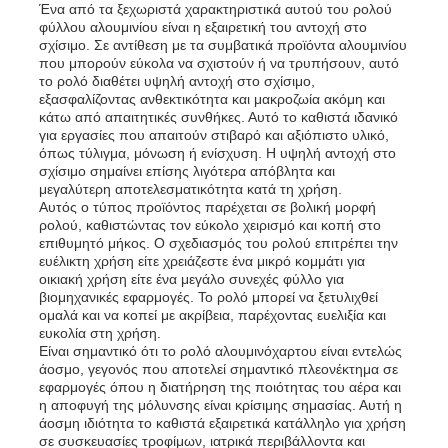
Ένα από τα ξεχωριστά χαρακτηριστικά αυτού του ρολού
φύλλου αλουμινίου είναι η εξαιρετική του αντοχή στο
σχίσιμο. Σε αντίθεση με τα συμβατικά προϊόντα αλουμινίου
Ξενάγηση στο Εργοστάσιο
που μπορούν εύκολα να σχιστούν ή να τρυπήσουν, αυτό
το ρολό διαθέτει υψηλή αντοχή στο σχίσιμο,
εξασφαλίζοντας ανθεκτικότητα και μακροζωία ακόμη και
κάτω από απαιτητικές συνθήκες. Αυτό το καθιστά ιδανικό
Ποιοτικός έλεγχος
για εργασίες που απαιτούν στιβαρό και αξιόπιστο υλικό,
όπως τύλιγμα, μόνωση ή ενίσχυση. Η υψηλή αντοχή στο
σχίσιμο σημαίνει επίσης λιγότερα απόβλητα και
Επικοινωνήστε μαζί μας
μεγαλύτερη αποτελεσματικότητα κατά τη χρήση.
Αυτός ο τύπος προϊόντος παρέχεται σε βολική μορφή
ρολού, καθιστώντας τον εύκολο χειρισμό και κοπή στο
επιθυμητό μήκος. Ο σχεδιασμός του ρολού επιτρέπει την
Ειδήσεις
ευέλικτη χρήση είτε χρειάζεστε ένα μικρό κομμάτι για
οικιακή χρήση είτε ένα μεγάλο συνεχές φύλλο για
βιομηχανικές εφαρμογές. Το ρολό μπορεί να ξετυλιχθεί
Υποθέσεις
ομαλά και να κοπεί με ακρίβεια, παρέχοντας ευελιξία και
ευκολία στη χρήση.
Είναι σημαντικό ότι το ρολό αλουμινόχαρτου είναι εντελώς
άοσμο, γεγονός που αποτελεί σημαντικό πλεονέκτημα σε
Ζητήστε μια προσφορά
εφαρμογές όπου η διατήρηση της ποιότητας του αέρα και
η αποφυγή της μόλυνσης είναι κρίσιμης σημασίας. Αυτή η
άοσμη ιδιότητα το καθιστά εξαιρετικά κατάλληλο για χρήση
Αλουμινίου
σε συσκευασίες τροφίμων, ιατρικά περιβάλλοντα και