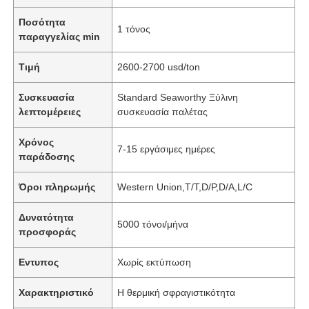
Ποσότητα
1 τόνος
παραγγελίας min
Τιμή
2600-2700 usd/ton
Συσκευασία
Standard Seaworthy Ξύλινη
λεπτομέρειες
συσκευασία παλέτας
Χρόνος
7-15 εργάσιμες ημέρες
παράδοσης
Όροι πληρωμής
Western Union,T/T,D/P,D/A,L/C
Δυνατότητα
5000 τόνοι/μήνα
προσφοράς
Εντυπος
Χωρίς εκτύπωση
Χαρακτηριστικό
Η θερμική σφραγιστικότητα