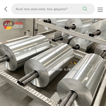
3
/
4