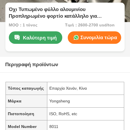
Όχι Τυπωμένο φύλλο αλουμινίου
Προπληρωμένο φορτίο κατάλληλο για
συσκευασία, μόνωση, μαγειρική και
MOQ：1 τόνος
Τιμή：2600-2700 usd/ton
βιομηχανικές εφαρμογές που εξασφαλίζουν
ανώτερο φραγμό
Συνομιλία τώρα
Καλύτερη τιμή
Περιγραφή προϊόντων
Τόπος καταγωγής
Επαρχία Χενάν, Κίνα
Μάρκα
Yongsheng
Πιστοποίηση
ISO, RoHS, etc
Model Number
8011