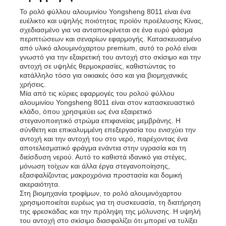
Το ρολό φύλλου αλουμινίου Yongsheng 8011 είναι ένα
ευέλικτο και υψηλής ποιότητας προϊόν προέλευσης Κίνας,
σχεδιασμένο για να ανταποκρίνεται σε ένα ευρύ φάσμα
περιπτώσεων και σεναρίων εφαρμογής. Κατασκευασμένο
από υλικό αλουμινόχαρτου premium, αυτό το ρολό είναι
γνωστό για την εξαιρετική του αντοχή στο σκίσιμο και την
αντοχή σε υψηλές θερμοκρασίες, καθιστώντας το
κατάλληλο τόσο για οικιακές όσο και για βιομηχανικές
χρήσεις.
Μία από τις κύριες εφαρμογές του ρολού φύλλου
αλουμινίου Yongsheng 8011 είναι στον κατασκευαστικό
κλάδο, όπου χρησιμεύει ως ένα εξαιρετικό
στεγανοποιητικό στρώμα επιφανείας μεμβράνης. Η
σύνθετη και επικαλυμμένη επεξεργασία του ενισχύει την
αντοχή και την αντοχή του στο νερό, παρέχοντας ένα
αποτελεσματικό φράγμα ενάντια στην υγρασία και τη
διείσδυση νερού. Αυτό το καθιστά ιδανικό για στέγες,
μόνωση τοίχων και άλλα έργα στεγανοποίησης,
εξασφαλίζοντας μακροχρόνια προστασία και δομική
ακεραιότητα.
Στη βιομηχανία τροφίμων, το ρολό αλουμινόχαρτου
χρησιμοποιείται ευρέως για τη συσκευασία, τη διατήρηση
της φρεσκάδας και την πρόληψη της μόλυνσης. Η υψηλή
του αντοχή στο σκίσιμο διασφαλίζει ότι μπορεί να τυλίξει