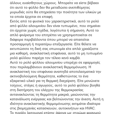
άλλους ευαίσθητους χώρους. Μπορείτε να είστε βέβαιοι
ότι αυτό το φύλλο δεν θα μεταδώσει ανεπιθύμητες
μυρωδιές ούτε θα επηρεάσει την ποιότητα των υλικών με
πινακίδα αλουμινίου
τα οποία έρχεται σε επαφή.
Εκτός από τα φυσικά του χαρακτηριστικά, αυτό το ρολό
από φύλλο αλουμινίου δεν είναι τυπωμένο, που σημαίνει
Κύκλος αργιλίου
ότι έρχεται χωρίς σχέδια, λογότυπα ή σήμανση. Αυτό το
απλό φινίρισμα του επιτρέπει να χρησιμοποιείται σε
διάφορα περιβάλλοντα όπου μπορεί να απαιτείται
προσαρμογή ή περαιτέρω επεξεργασία. Είτε θέλετε να
Χρωματικό πηνίο αλουμινίου επικαλυμμένου
εκτυπώσετε τη δική σας επωνυμία είτε απλά χρειάζεστε
μια καθαρή, ανακλαστική επιφάνεια, αυτό το μη τυπωμένο
ρολό φύλλου παρέχει τον τέλειο κενό καμβά.
σπείρα αλουμινίου
Αυτό το ρολό φύλλου αλουμινίου υπερέχει σε εφαρμογές
που περιλαμβάνουν ανακλαστική θερμομόνωση. Η
ανακλαστική του επιφάνεια αναπηδά αποτελεσματικά την
ακτινοβολούμενη θερμότητα, καθιστώντας το ένα
Σπείρα λουρίδων αργιλίου
εξαιρετικό υλικό για τη θερμική διαχείριση. Είτε μονώνετε
τοίχους, στέγες ή αγωγούς, αυτό το ρολό φύλλου βοηθά
στη διατήρηση του ελέγχου της θερμοκρασίας
Καροτσάκι αλουμινίου
αντανακλώντας τη θερμότητα μακριά, μειώνοντας την
κατανάλωση ενέργειας και βελτιώνοντας την άνεση. Αυτή η
ιδιότητα ανακλαστικής θερμομόνωσης εκτιμάται ιδιαίτερα
στις βιομηχανίες κατασκευών, αυτοκινήτων και HVAC.
Αποτυπωμένο σε ανάγλυφο αργίλιο
Το προϊόν λειτουργεί επίσης άψογα ως στρώμα φραγμού