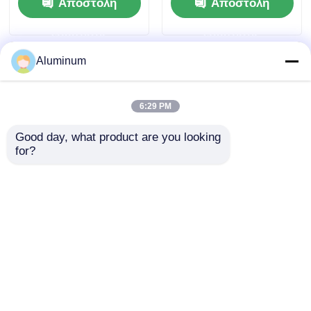
Αποστολή
Αποστολή
Προσαρμόσιμο.
ψήσιμο με φούρνο
ερώτησης
ερώτησης
Aluminum
6:29 PM
Good day, what product are you looking 
for?
Αλουμινόχαρτο ρολό
8011 Πρώτες ύλες
id 76mm 152mm και
αλουμινίου
προσαρμόσιμα
αλουμινίου για
μεγέθη τέλεια
αδιάβροχη
Αποστολή
Αποστολή
μόνωση
παραγωγή
συσκευασίας και
μεμβρανών για κτίρια
ερώτησης
ερώτησης
διάφοροι
αγωγών ταινίας
βιομηχανικοί τομείς
Αρχική Σελίδα
Περίπου εμείς
επαφή
Desktop Site