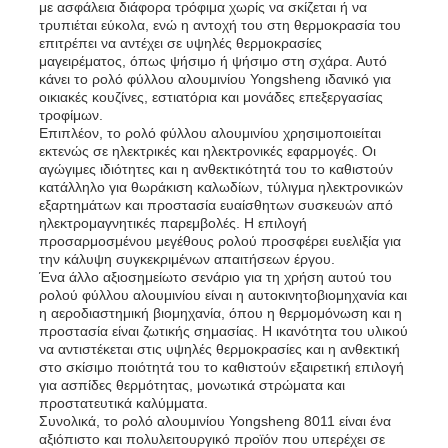
με ασφάλεια διάφορα τρόφιμα χωρίς να σκίζεται ή να
τρυπιέται εύκολα, ενώ η αντοχή του στη θερμοκρασία του
επιτρέπει να αντέχει σε υψηλές θερμοκρασίες
μαγειρέματος, όπως ψήσιμο ή ψήσιμο στη σχάρα. Αυτό
κάνει το ρολό φύλλου αλουμινίου Yongsheng ιδανικό για
οικιακές κουζίνες, εστιατόρια και μονάδες επεξεργασίας
τροφίμων.
Επιπλέον, το ρολό φύλλου αλουμινίου χρησιμοποιείται
εκτενώς σε ηλεκτρικές και ηλεκτρονικές εφαρμογές. Οι
αγώγιμες ιδιότητες και η ανθεκτικότητά του το καθιστούν
κατάλληλο για θωράκιση καλωδίων, τύλιγμα ηλεκτρονικών
εξαρτημάτων και προστασία ευαίσθητων συσκευών από
ηλεκτρομαγνητικές παρεμβολές. Η επιλογή
προσαρμοσμένου μεγέθους ρολού προσφέρει ευελιξία για
την κάλυψη συγκεκριμένων απαιτήσεων έργου.
Ένα άλλο αξιοσημείωτο σενάριο για τη χρήση αυτού του
ρολού φύλλου αλουμινίου είναι η αυτοκινητοβιομηχανία και
η αεροδιαστημική βιομηχανία, όπου η θερμομόνωση και η
προστασία είναι ζωτικής σημασίας. Η ικανότητα του υλικού
να αντιστέκεται στις υψηλές θερμοκρασίες και η ανθεκτική
στο σκίσιμο ποιότητά του το καθιστούν εξαιρετική επιλογή
για ασπίδες θερμότητας, μονωτικά στρώματα και
προστατευτικά καλύμματα.
Συνολικά, το ρολό αλουμινίου Yongsheng 8011 είναι ένα
αξιόπιστο και πολυλειτουργικό προϊόν που υπερέχει σε