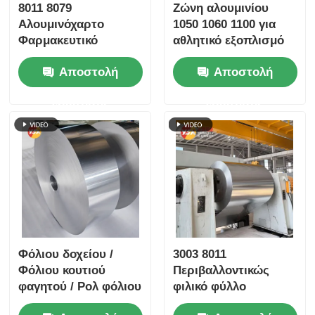
8011 8079
Ζώνη αλουμινίου
Αλουμινόχαρτο
1050 1060 1100 για
Φαρμακευτικό
αθλητικό εξοπλισμό
Αλουμινόχαρτο
οικιακής συσκευής
Αποστολή
Αποστολή
Blister Υψηλής Dyne
Εύκολο Ξεφλούδισμα
ερώτησης
ερώτησης
Ανθεκτικό σε Παιδιά
Ανάγλυφο Ασημί
Χρυσό Φύλλο
Αεροστεγής
Διατήρηση Ιατρική
Συσκευασία Φράγμα
Φύλλο
Φόλιου δοχείου /
3003 8011
Φόλιου κουτιού
Περιβαλλοντικώς
φαγητού / Ρολ φόλιου
φιλικό φύλλο
αλουμινίου
αλουμινίου για