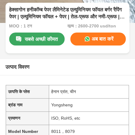
हेक्सागोन हनीकॉम्ब पेपर लैमिनेटेड एल्युमिनियम फॉयल बर्गर रैपिंग
पेपर | एल्युमिनियम फॉयल + पेपर | तेल-प्रूफ और नमी-प्रूफ |
खाद्य संपर्क मानकों का अनुपालन करता है
MOQ：1 टन
मूल्य：2600-2700 usd/ton
अब बात करें
सबसे अच्छी कीमत
उत्पाद विवरण
उत्पत्ति के प्लेस
हेनान प्रांत, चीन
ब्रांड नाम
Yongsheng
प्रमाणन
ISO, RoHS, etc
Model Number
8011，8079