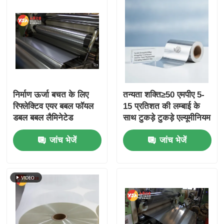
निर्माण ऊर्जा बचत के लिए
तन्यता शक्ति≥50 एमपीए 5-
रिफ्लेक्टिव एयर बबल फॉयल
15 प्रतिशत की लम्बाई के
डबल बबल लैमिनेटेड
साथ टुकड़े टुकड़े एल्यूमीनियम
एल्यूमीनियम फॉयल वेपर
पन्नी खाद्य दवा पैकेजिंग और
जांच भेजें
जांच भेजें
बैरियर रीइन्फोर्स्ड थर्मल
औद्योगिक उपयोग के लिए
इंसुलेशन बबल रैप फॉयल
आदर्श