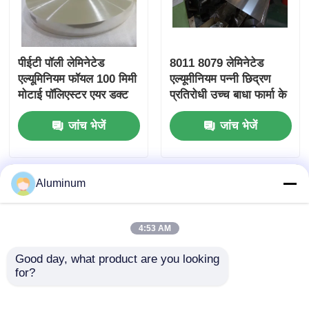
पीईटी पॉली लेमिनेटेड
8011 8079 लेमिनेटेड
एल्यूमिनियम फॉयल 100 मिमी
एल्यूमीनियम पन्नी छिद्रण
मोटाई पॉलिएस्टर एयर डक्ट
प्रतिरोधी उच्च बाधा फार्मा के
फिल्म
लिए फफोले खाद्य सौंदर्य
जांच भेजें
जांच भेजें
प्रसाधन औद्योगिक पैकेजिंग
थर्मल इन्सुलेशन
Aluminum
4:53 AM
Good day, what product are you looking 
for?
उच्च बाधा लेमिनेटेड
खानपान के लिए खाद्य ग्रेड