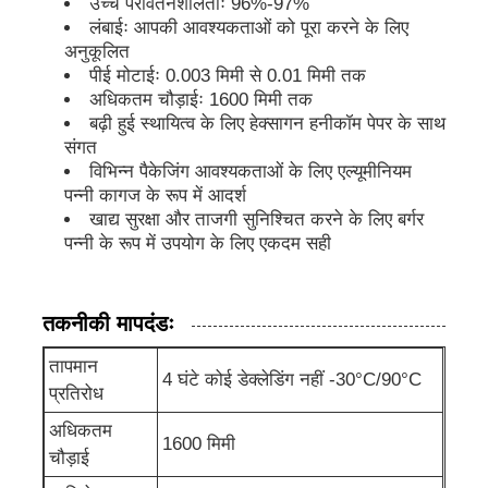
उच्च परावर्तनशीलताः 96%-97%
लंबाईः आपकी आवश्यकताओं को पूरा करने के लिए
अनुकूलित
ऐल्युमिनियम की प्लेट
पीई मोटाईः 0.003 मिमी से 0.01 मिमी तक
अधिकतम चौड़ाईः 1600 मिमी तक
बढ़ी हुई स्थायित्व के लिए हेक्सागन हनीकॉम पेपर के साथ
एल्युमिनियम सर्किल
संगत
विभिन्न पैकेजिंग आवश्यकताओं के लिए एल्यूमीनियम
पन्नी कागज के रूप में आदर्श
रंग कोटेड एल्यूमीनियम कॉइल
खाद्य सुरक्षा और ताजगी सुनिश्चित करने के लिए बर्गर
पन्नी के रूप में उपयोग के लिए एकदम सही
एल्यूमीनियम का तार
तकनीकी मापदंडः
एल्यूमीनियम पट्टी का तार
तापमान
4 घंटे कोई डेक्लेडिंग नहीं -30°C/90°C
प्रतिरोध
एल्यूमीनियम चेकर प्लेट
अधिकतम
1600 मिमी
चौड़ाई
उभरा एल्यूमीनियम