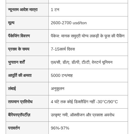
न्यूनतम आदेश मात्रा
1 टन
मूल्य
2600-2700 usd/ton
पैकेजिंग विवरण
पैकेज: मानक समुद्री योग्य लकड़ी के फूस की पैकिंग
प्रसव के समय
7-15कार्य दिवस
भुगतान शर्तें
एल/सी, डी/ए, डी/पी, टी/टी, वेस्टर्न यूनियन
आपूर्ति की क्षमता
5000 टन/माह
लंबाई
अनुकूलन
तापमान प्रतिरोध
4 घंटे तक कोई डिक्लैडिंग नहीं -30°C/90°C
बैरियरप्रॉपर्टीज़
उत्कृष्ट नमी, ऑक्सीजन और प्रकाश अवरोध
परावर्तन
96%-97%