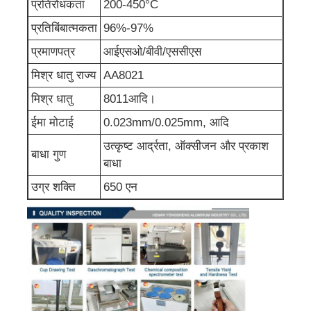
प्रतिरोधकता
200-450°C
प्रतिबिंबात्मकता
96%-97%
एल्यूमीनियम पन्नी
प्रमाणपत्र
आईएसओ/बीवी/एससीएस
मिश्र धातु राज्य
AA8021
एल्यूमीनियम हनीकॉम्ब पैनल
मिश्र धातु
8011आदि।
एल्यूमिनियम मधुकोश
ईमा मोटाई
0.023mm/0.025mm, आदि
उत्कृष्ट आर्द्रता, ऑक्सीजन और प्रकाश
बाधा गुण
बाधा
मिरर एल्यूमीनियम
उग्र शक्ति
650 एन