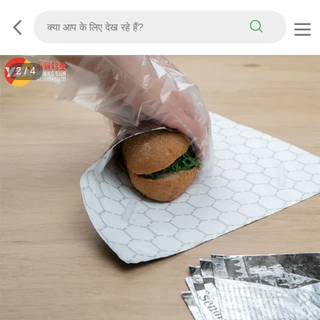
3
/
4