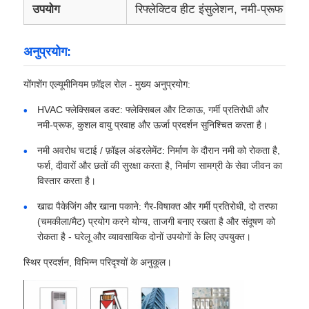
उपयोग
रिफ्लेक्टिव हीट इंसुलेशन, नमी-प्रूफ और 
ऐल्युमिनियम की प्लेट
अनुप्रयोग:
एल्युमिनियम सर्किल
योंगशेंग एल्यूमीनियम फ़ॉइल रोल - मुख्य अनुप्रयोग:
HVAC फ्लेक्सिबल डक्ट: फ्लेक्सिबल और टिकाऊ, गर्मी प्रतिरोधी और
रंग कोटेड एल्यूमीनियम कॉइल
नमी-प्रूफ, कुशल वायु प्रवाह और ऊर्जा प्रदर्शन सुनिश्चित करता है।
नमी अवरोध चटाई / फ़ॉइल अंडरलेमेंट: निर्माण के दौरान नमी को रोकता है,
फर्श, दीवारों और छतों की सुरक्षा करता है, निर्माण सामग्री के सेवा जीवन का
एल्यूमीनियम का तार
विस्तार करता है।
खाद्य पैकेजिंग और खाना पकाने: गैर-विषाक्त और गर्मी प्रतिरोधी, दो तरफा
एल्यूमीनियम पट्टी का तार
(चमकीला/मैट) प्रयोग करने योग्य, ताजगी बनाए रखता है और संदूषण को
रोकता है - घरेलू और व्यावसायिक दोनों उपयोगों के लिए उपयुक्त।
एल्यूमीनियम चेकर प्लेट
स्थिर प्रदर्शन, विभिन्न परिदृश्यों के अनुकूल।
उभरा एल्यूमीनियम