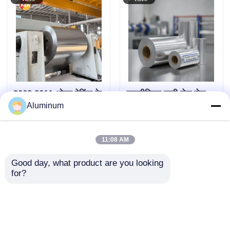
3003 8011 ओवन बेकिंग के
एल्यूमीनियम पन्नी रोल रोल
लिए पर्यावरण के अनुकूल
आईडी 76 मिमी 152 मिमी
Aluminum
एल्यूमीनियम पन्नी
और अनुकूलन योग्य आकार
सही पैकेजिंग इन्सुलेशन और
जांच भेजें
जांच भेजें
11:08 AM
विभिन्न औद्योगिक क्षेत्रों
Good day, what product are you looking 
for?
होम
हमारे बारे में
हमसे संपर्क करें
Desktop Site
साइटमैप
गोपनीयता नीति
गुणवत्ता
एल्यूमीनियम पन्नी रोल
चीन का कारखाना.Copyright ©
2026 Henan Yongsheng Aluminum Industry