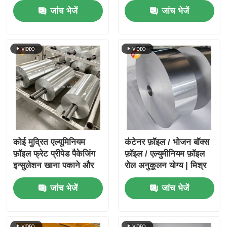
जांच भेजें
जांच भेजें
प्रतिरोधी एम्बोस्ड सिल्वर
गोल्ड पन्नी वायुरोधी संरक्षण
चिकित्सा पैकेजिंग बैरियर
पन्नी
कोई मुद्रित एल्यूमिनियम
कंटेनर फ़ॉइल / भोजन बॉक्स
फ़ॉइल फ्रेट प्रीपेड पैकेजिंग
फ़ॉइल / एल्युमीनियम फ़ॉइल
इन्सुलेशन खाना पकाने और
रोल अनुकूलन योग्य | मिश्र
औद्योगिक अनुप्रयोगों के लिए
धातु 3003 एवं 8011 | खाद्य
जांच भेजें
जांच भेजें
उपयुक्त है जो बेहतर बाधा
पैकेजिंग फ़ॉइल | नमी
सुनिश्चित करता है
प्रतिरोधी और गर्मी प्रतिरोधी