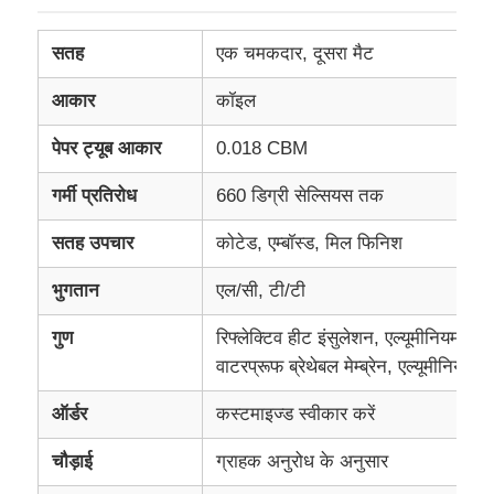
सतह
एक चमकदार, दूसरा मैट
कारखाने का दौरा
आकार
कॉइल
गुणवत्ता नियंत्रण
पेपर ट्यूब आकार
0.018 CBM
गर्मी प्रतिरोध
660 डिग्री सेल्सियस तक
हमसे संपर्क करें
सतह उपचार
कोटेड, एम्बॉस्ड, मिल फिनिश
समाचार
भुगतान
एल/सी, टी/टी
गुण
रिफ्लेक्टिव हीट इंसुलेशन, एल्यूमीनियम फ़ॉ
मामले
वाटरप्रूफ ब्रेथेबल मेम्ब्रेन, एल्यूमीनियम फ
उद्धरण मांगें
ऑर्डर
कस्टमाइज्ड स्वीकार करें
चौड़ाई
ग्राहक अनुरोध के अनुसार
एल्यूमीनियम पन्नी रोल