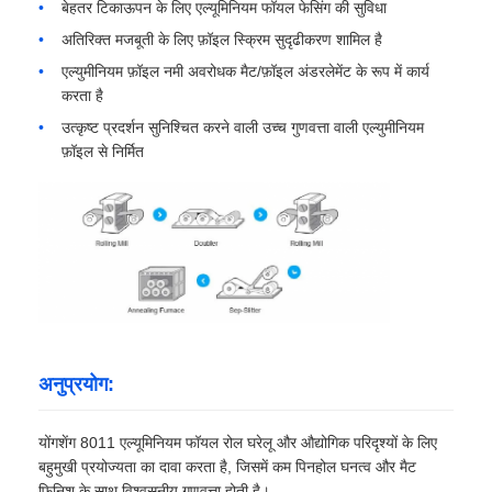
बेहतर टिकाऊपन के लिए एल्यूमिनियम फॉयल फेसिंग की सुविधा
अतिरिक्त मजबूती के लिए फ़ॉइल स्क्रिम सुदृढीकरण शामिल है
ऐल्युमिनियम की प्लेट
एल्युमीनियम फ़ॉइल नमी अवरोधक मैट/फ़ॉइल अंडरलेमेंट के रूप में कार्य
करता है
एल्युमिनियम सर्किल
उत्कृष्ट प्रदर्शन सुनिश्चित करने वाली उच्च गुणवत्ता वाली एल्युमीनियम
फ़ॉइल से निर्मित
रंग कोटेड एल्यूमीनियम कॉइल
एल्यूमीनियम का तार
एल्यूमीनियम पट्टी का तार
अनुप्रयोग:
एल्यूमीनियम चेकर प्लेट
योंगशेंग 8011 एल्यूमिनियम फॉयल रोल घरेलू और औद्योगिक परिदृश्यों के लिए
बहुमुखी प्रयोज्यता का दावा करता है, जिसमें कम पिनहोल घनत्व और मैट
उभरा एल्यूमीनियम
फिनिश के साथ विश्वसनीय गुणवत्ता होती है।