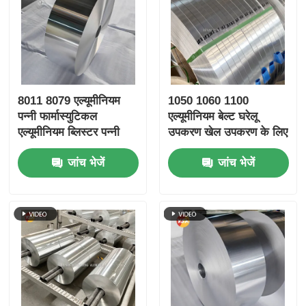
8011 8079 एल्यूमीनियम
1050 1060 1100
पन्नी फार्मास्युटिकल
एल्यूमीनियम बेल्ट घरेलू
एल्यूमीनियम ब्लिस्टर पन्नी
उपकरण खेल उपकरण के लिए
उच्च डायन आसान छील बाल
जांच भेजें
जांच भेजें
प्रतिरोधी एम्बोस्ड सिल्वर
गोल्ड पन्नी वायुरोधी संरक्षण
चिकित्सा पैकेजिंग बैरियर
पन्नी