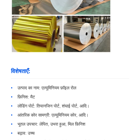
कारखाने का दौरा
गुणवत्ता नियंत्रण
हमसे संपर्क करें
विशेषताएँ:
समाचार
उत्पाद का नाम: एल्यूमिनियम फ़ॉइल रोल
मामले
फ़िनिश: मैट
लोडिंग पोर्ट: तियानजिन पोर्ट, शंघाई पोर्ट, आदि।
आंतरिक कोर सामग्री: एल्यूमिनियम कोर, आदि।
उद्धरण मांगें
भूतल उपचार: लेपित, उभरा हुआ, मिल फ़िनिश
बढ़ाव: उच्च
एल्यूमीनियम पन्नी रोल