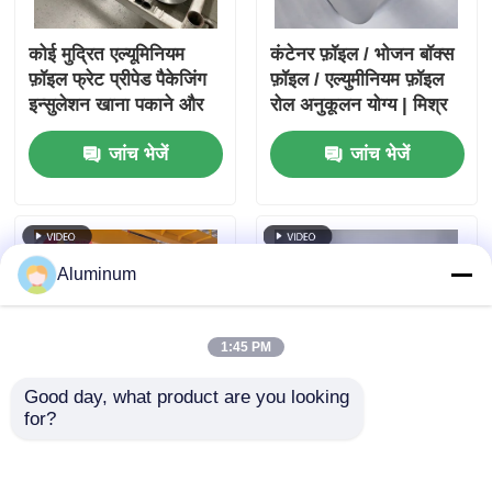
कोई मुद्रित एल्यूमिनियम
कंटेनर फ़ॉइल / भोजन बॉक्स
फ़ॉइल फ्रेट प्रीपेड पैकेजिंग
फ़ॉइल / एल्युमीनियम फ़ॉइल
इन्सुलेशन खाना पकाने और
रोल अनुकूलन योग्य | मिश्र
औद्योगिक अनुप्रयोगों के लिए
धातु 3003 एवं 8011 | खाद्य
जांच भेजें
जांच भेजें
उपयुक्त है जो बेहतर बाधा
पैकेजिंग फ़ॉइल | नमी
सुनिश्चित करता है
प्रतिरोधी और गर्मी प्रतिरोधी
Aluminum
1:45 PM
Good day, what product are you looking 
for?
3003 8011 ओवन बेकिंग के
एल्यूमीनियम पन्नी रोल रोल
लिए पर्यावरण के अनुकूल
आईडी 76 मिमी 152 मिमी
एल्यूमीनियम पन्नी
और अनुकूलन योग्य आकार