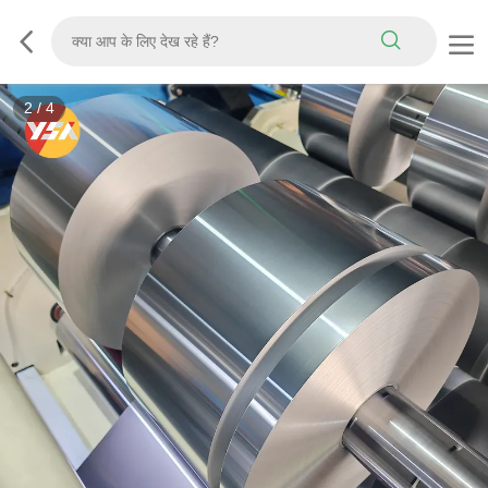
3
/
4