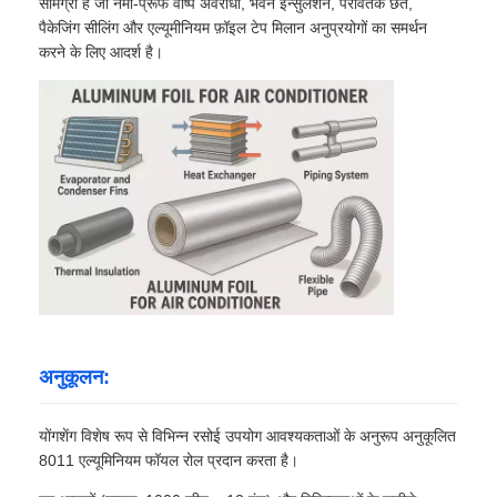
सामग्री है जो नमी-प्रूफ वाष्प अवरोधों, भवन इन्सुलेशन, परावर्तक छत,
पैकेजिंग सीलिंग और एल्यूमीनियम फ़ॉइल टेप मिलान अनुप्रयोगों का समर्थन
करने के लिए आदर्श है।
अनुकूलन:
योंगशेंग विशेष रूप से विभिन्न रसोई उपयोग आवश्यकताओं के अनुरूप अनुकूलित
8011 एल्यूमिनियम फॉयल रोल प्रदान करता है।