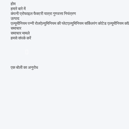
होम
हमारे बारे में
कंपनी प्रोफाइल
फैक्टरी यात्रा
गुणवत्ता नियंत्रण
उत्पाद
एल्यूमीनियम पन्नी रोल
ऐल्युमिनियम की प्लेट
एल्युमिनियम सर्किल
रंग कोटेड एल्यूमीनियम क
समाचार
समाचार
मामले
हमसे संपर्क करें
एक बोली का अनुरोध
描
述