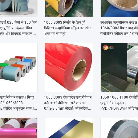
मोटाई 020 मिमी से 100 मिमी
1060 3003 निर्माण के लिए पूर्व
रंग-लेपित एल्यूमीनियम कॉइल
 एल्यूमीनियम कुंडल लेपित
चित्रित एल्यूमीनियम कॉइल छत शीट
1060/3003 मिश्र धातु पी
हल्के और टिकाऊ समाधान के
अग्रभाग सामग्री
पीवीडीएफ कोटिंग छत / बाहरी 
ाइन की गई
छतों के लिए विशेष
 एल्यूमिनियम कॉइल | मिश्र
1060 3003 रंग कोटेड एल्यूमीनियम
1050 1060 1100 रंग लेप
50/1060/3003 |
कॉइल∙ ≥140N/mm2 तन्यता,
एल्यूमीनियम कुंडल |
कोटिंग अनुकूलन योग्य |
0.12-3.0mm मोटाई∙ कॉस्मेटिक
PVDF/HDP/SMP कोटिंग्स 
दीवारों / छत / सजावट के लिए
कंटेनर और रसोई के बर्तन के लिए
के बर्तन और प्रकाश जुड़नार 