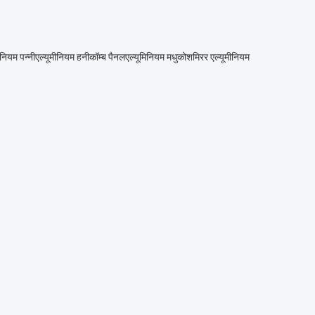
ीनियम पन्नी
एल्यूमीनियम हनीकॉम्ब पैनल
एल्यूमिनियम मधुकोश
मिरर एल्यूमीनियम