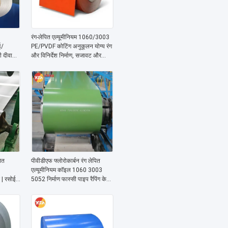
रंग-लेपित एल्यूमीनियम 1060/3003
ई/
PE/PVDF कोटिंग अनुकूलन योग्य रंग
दीवारों /
और विनिर्देश निर्माण, सजावट और
रोलिंग शटर दरवाजे के लिए विशेष
ित
पीवीडीएफ फ्लोरोकार्बन रंग लेपित
एल्यूमीनियम कॉइल 1060 3003
| रसोई
5052 निर्माण फास्सी पाइप रैपिंग के
के लिए
लिए मौसम प्रतिरोधी