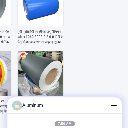
ग लेपित
यूवी प्रतिरोधी रंग लेपित एल्यूमीनियम
30 मानक
कॉइल 1060 3003 0.2-6.0 मिमी के
द्योगिक
लिए दीवार आवरण छत पाइप इन्सुलेशन
लपेटन फर्नीचर
रंग
1000 3000 0.3-3.0 मिमी छत
Aluminum
ं आरएएल
टाइल और छत के लिए रंग लेपित
ातु के
एल्यूमीनियम कॉइल
7:50 AM