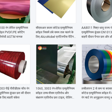
0 रंग लेपित एल्यूमीनियम
सीएफआर कलर कोटेड एल्यूमीनियम
AA8011 मिश्र धातु राज्य रं
कॉइल PVDF/PE कोटिंग
कॉइल जिसमें लंबे समय तक चलने के
एल्यूमीनियम कुंडल EN101
रतिरोधी ASTM मानक
लिए AkzoNobel फ्रंटिस्पीस पेंटिंग
बाहरी दीवार पैनल छत और औ
और कोटेड सतह उपचार है
के लिए उपयुक्त
03 पीई पीवीडीएफ फीव रंग
1060, 3003 रंग-लेपित एल्यूमीनियम
लचीलापन 2 से कम या बराबर 
्यूमीनियम कुंडल छत की दीवार
कॉइल उच्च मौसम प्रतिरोध और
कोटेड एल्यूमीनियम कॉइल मे
के लिए बाहरी संकेत
संक्षारण प्रतिरोध छत टाइल, रोलिंग
रंग चार्ट रंग अनुकूलन वास्तु ध
शटर, वास्तु सजावट के लिए
लिए आदर्श