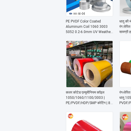
PE PVDF Color Coated
धातु की 
Aluminum Coil 1060 3003
रंग लेपित
5052 0.2-6.0mm UV Weather
सामग्री 
Resistant for Roofing Gutter
लिए डिज़
Building Decoration
कलर कोटेड एल्यूमीनियम कॉइल
रंग-लेपित
1050/1060/1100/3003 |
धातु 10
PE/PVDF/HDP/SMP कोटिंग | 80-
PVDF/PE 
90 हाई ग्लॉस | बाहरी/आंतरिक दीवारों
पर्दे की 
और छत के लिए
आदर्श