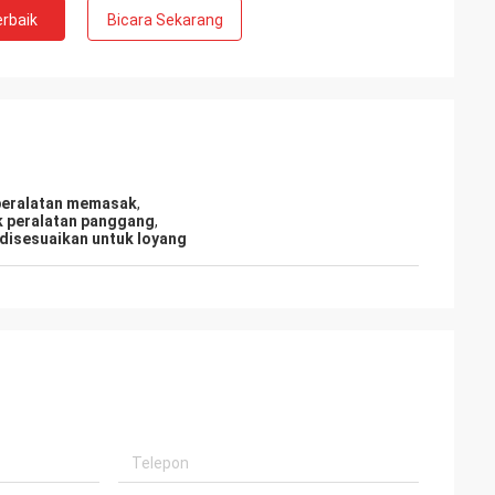
rbaik
Bicara Sekarang
peralatan memasak
,
k peralatan panggang
,
 disesuaikan untuk loyang