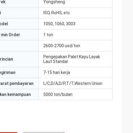
rek
Yongsheng
i
ISO, RoHS, etc
odel
1050, 1060, 3003
 min Order
1 ton
2600-2700 usd/ton
Pengepakan Palet Kayu Layak
rincian
Laut Standar
ngiriman
7-15 hari kerja
yarat pembayaran
L/C,D/A,D/P,T/T,Western Union
kan kemampuan
5000 ton/bulan