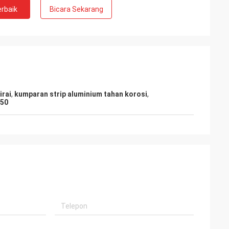
rbaik
Bicara Sekarang
irai
,
kumparan strip aluminium tahan korosi
,
050