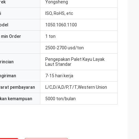
rek
Yongsheng
i
ISO, RoHS, etc
odel
1050.1060.1100
 min Order
1 ton
2500-2700 usd/ton
Pengepakan Palet Kayu Layak
rincian
Laut Standar
ngiriman
7-15 hari kerja
yarat pembayaran
L/C,D/A,D/P,T/T,Western Union
kan kemampuan
5000 ton/bulan