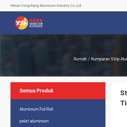
Henan Yongsheng Aluminum Industry Co.,Ltd.
Rumah
/
Kumparan Strip Al
Semua Produk
St
Ti
Aluminium Foil Roll
pelat aluminium