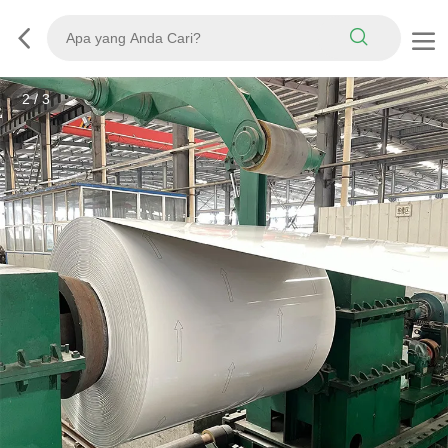
3
/
3