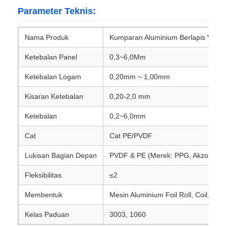
Parameter Teknis:
foil aluminium berlapis
Nama Produk
Kumparan Aluminium Berlapis Warn
Panel sarang lebah aluminium
Ketebalan Panel
0,3~6,0Mm
Ketebalan Logam
0,20mm ~ 1,00mm
Sarang Lebah Aluminium
Kisaran Ketebalan
0,20-2,0 mm
Ketebalan
0,2~6,0mm
Cermin aluminium
Cat
Cat PE/PVDF
Lukisan Bagian Depan
PVDF & PE (Merek: PPG, AkzoNobel
Fleksibilitas
≤2
Membentuk
Mesin Aluminium Foil Roll, Coil, Dip
Kelas Paduan
3003, 1060