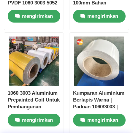
PVDF 1060 3003 5052
100mm Bahan
0.2-6.0mm Tahan
Lapisan Koil
mengirimkan
mengirimkan
Cuaca UV untuk Atap
Aluminium Lapisan
Talang Dekorasi
Berwarna Dirancang
permintaan
permintaan
Bangunan
untuk Solusi Ringan
dan awet
1060 3003 Aluminium
Kumparan Aluminium
Prepainted Coil Untuk
Berlapis Warna |
Pembangunan
Paduan 1060/3003 |
Lembar Atap Material
Lapisan PE/PVDF |
mengirimkan
mengirimkan
Fasad
Khusus untuk Atap /
Dinding Eksterior /
permintaan
permintaan