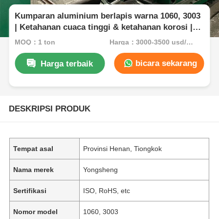
Kumparan aluminium berlapis warna 1060, 3003
| Ketahanan cuaca tinggi & ketahanan korosi |
Untuk genteng, rolling shutters, dekorasi
MOQ：1 ton
Harga：3000-3500 usd/ton
arsitektur
bicara sekarang
Harga terbaik
DESKRIPSI PRODUK
Tempat asal
Provinsi Henan, Tiongkok
Nama merek
Yongsheng
Sertifikasi
ISO, RoHS, etc
Nomor model
1060, 3003