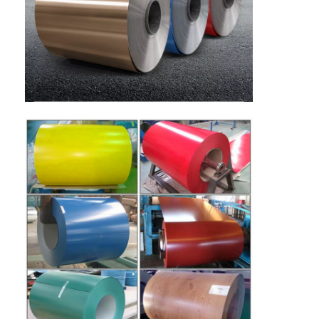
Tur Pabrik
Kontrol kualitas
Hubungi Kami
Berita
Kasus
Minta Penawaran Harga
Aluminium Foil Roll