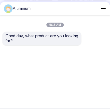
Langit-langit
Aluminum
9:15 AM
Good day, what product are you looking 
for?
Aluminium berlapis
Kumparan Aluminium
warna 1060/3003
Berlapis Warna
PE/PVDF lapisan
1050/1060/1100/3003 |
warna dan spesifikasi
Pelapis
mengirimkan
mengirimkan
yang dapat
PE/PVDF/HDP/SMP |
disesuaikan khusus
Kilap Tinggi 80-90 |
permintaan
permintaan
untuk konstruksi,
Untuk Dinding & Atap
dekorasi dan pintu
Eksterior/Interior
Rumah
Tentang kita
Hubungi kami
Desktop Site
jendela gulung
Sitemap
Kebijakan Privasi