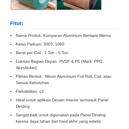
pelat aluminium
Fitur:
Lingkaran aluminium
Nama Produk: Kumparan Aluminium Berlapis Warna
Kelas Paduan: 3003, 1060
Kumparan aluminium yang dilapisi warna
Berat per Coil : 1 Ton - 5 Ton
Lukisan Bagian Depan: PVDF & PE (Merk: PPG,
AkzoNobel)
kumparan aluminium
Pilihan Bentuk : Mesin Aluminium Foil Roll, Coil, atau
Sesuai Kebutuhan
Kumparan Strip Aluminium
Fleksibilitas: ≤2
Ideal untuk aplikasi Desain Interior termasuk Panel
Piring kotak -kotak aluminium
Dinding
Sangat baik untuk digunakan pada Panel Dinding
karena daya tahan dan hasil akhir yang estetis
Aluminium timbul