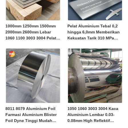
1000mm 1250mm 1500mm
Pelat Aluminium Tebal 0,2
2000mm 2600mm Lebar
hingga 6,0mm Memberikan
1060 1100 3003 3004 Pelat
Kekuatan Tarik 310 MPa
Aluminium Alloy Ukuran
Sangat Baik untuk
Kustom Tepi Potong Anti
Komponen Otomotif dan
Karat Pengiriman Kontainer
Dirgantara
Curah
8011 8079 Aluminium Foil
1050 1060 3003 3004 Kaca
Farmasi Aluminium Blister
Aluminium Lembar 0.03-
Foil Dyne Tinggi Mudah
0.08mm High Reflektif
Dikupas Tahan Anak
Polished Mirror Aluminium