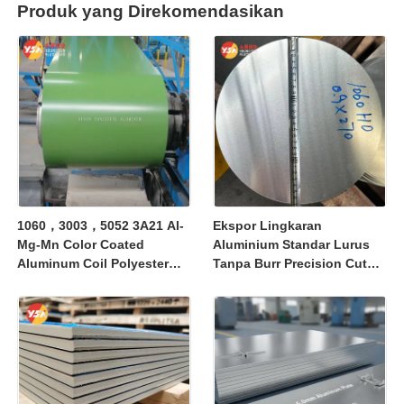
Produk yang Direkomendasikan
1060，3003，5052 3A21 Al-
Ekspor Lingkaran
Mg-Mn Color Coated
Aluminium Standar Lurus
Aluminum Coil Polyester
Tanpa Burr Precision Cut
PVDF Fluorocarbon Coil
Aluminium Disc Global
Weather Resistant Anti
Shipping International
Fade 25 Year Warranty For
Supply Untuk Multiple
Building Fascia Pipe
Industrial Processing
Wrapping