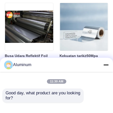
Emboss Perak Emas Foil
Ringan 70% Massa
Kedap Udara Pengawetan
Menghemat Untuk
Kemasan Medis Foil
Pencahayaan Reflektor Lift
Penghalang
Cladding Panel Dekoratif
Busa Udara Reflektif Foil
Kekuatan tarik≥50Mpa
Ganda Busa Laminated Foil
Laminated Aluminium Foil
Aluminum
Aluminium Penghalang Uap
Featuring Elongation 5-15
Isolasi Termal Diperkuat
Persen Ideal untuk Food
Busa Gelembung Foil untuk
Pharmaceutical Packaging
11:30 AM
Penghematan Energi
dan Penggunaan Industri
Konstruksi
Good day, what product are you looking 
for?