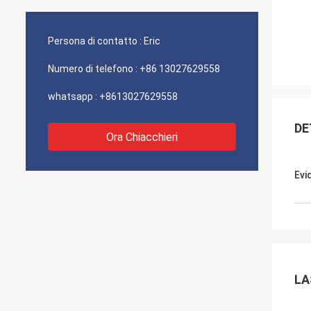
Persona di contatto :
Eric
Numero di telefono :
+86 13027629558
whatsapp :
+8613027629558
DE
Ora Chiacchieri
Evi
LA