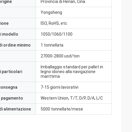
origine
Provincia di Henan, Cina
Yongsheng
zione
ISO, RoHS, etc
i modello
1050/1060/1100
di ordine minimo
1 tonnellata
27000-2800 usd/ton
Imballaggio standard per pallet in
 particolari
legno idoneo alla navigazione
marittima
 consegna
7-15 giorni lavorativi
i pagamento
Western Union, T/T, D/P, D/A, L/C
di alimentazione
5000 tonnellate/mese