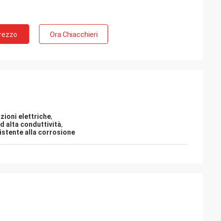
Prezzo
Ora Chiacchieri
azioni elettriche
,
ad alta conduttività
,
sistente alla corrosione