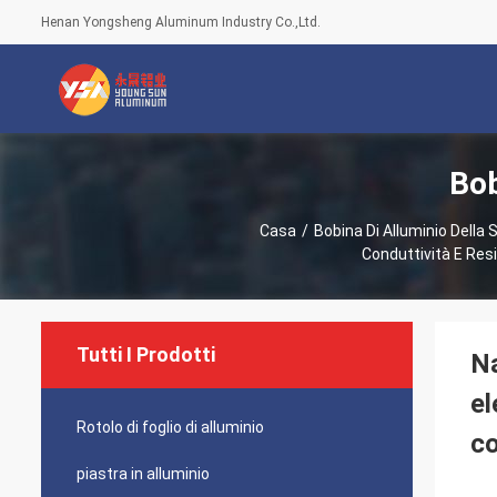
Henan Yongsheng Aluminum Industry Co.,Ltd.
Bob
Casa
/
Bobina Di Alluminio Della S
Conduttività E Resi
Tutti I Prodotti
Na
el
Rotolo di foglio di alluminio
co
piastra in alluminio