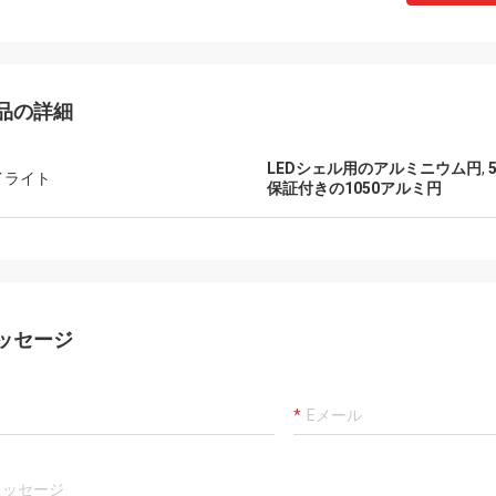
品の詳細
LEDシェル用のアルミニウム円
,
イライト
保証付きの1050アルミ円
ッセージ