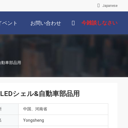
Japanese
今雑談しなさい
イベント
お問い合わせ
ル&自動車部品用
52 LEDシェル&自動車部品用
所
中国、河南省
名
Yongsheng