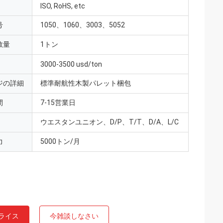
ISO, RoHS, etc
号
1050、1060、3003、5052
数量
1トン
3000-3500 usd/ton
ジの詳細
標準耐航性木製パレット梱包
間
7-15営業日
ウエスタンユニオン、D/P、T/T、D/A、L/C
力
5000トン/月
ライス
今雑談しなさい