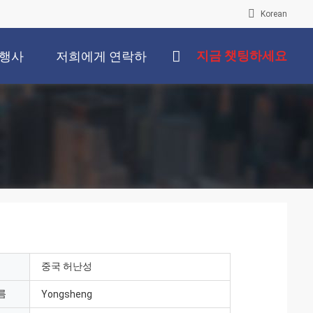
Korean
지금 챗팅하세요
행사
저희에게 연락하
십시오
중국 허난성
름
Yongsheng