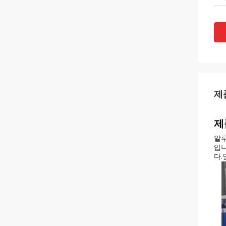
제
제
알루
입니
다.