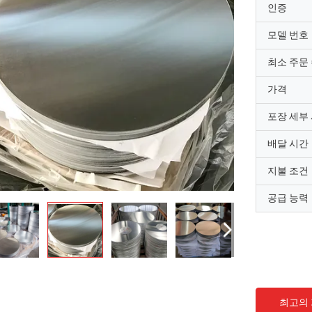
인증
모델 번호
최소 주문
가격
포장 세부
배달 시간
지불 조건
공급 능력
최고의