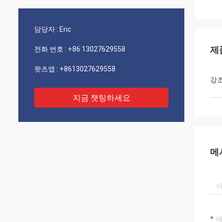
담당자 :
Eric
제
전화 번호 :
+86 13027629558
왓츠앱 :
+8613027629558
강
지금 챗팅하세요
메