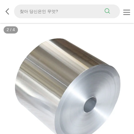
2
/
4