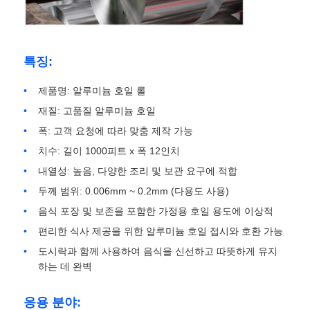
공장 견학
특징:
품질 관리
제품명: 알루미늄 호일 롤
재질: 고품질 알루미늄 호일
문의하기
폭: 고객 요청에 따라 맞춤 제작 가능
치수: 길이 1000피트 x 폭 12인치
뉴스
내열성: 높음, 다양한 조리 및 보관 요구에 적합
두께 범위: 0.006mm ~ 0.2mm (다용도 사용)
음식 포장 및 보존을 포함한 가정용 호일 용도에 이상적
사례
편리한 식사 제공을 위한 알루미늄 호일 접시와 호환 가능
도시락과 함께 사용하여 음식을 신선하고 따뜻하게 유지
견적 요청
하는 데 완벽
응용 분야:
알루미늄 포일 롤