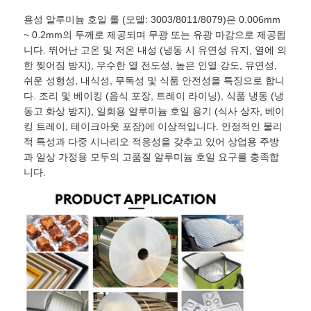
용성 알루미늄 호일 롤 (모델: 3003/8011/8079)은 0.006mm
~ 0.2mm의 두께로 제공되며 무광 또는 유광 마감으로 제공됩
알루미늄 플레이트
니다. 뛰어난 고온 및 저온 내성 (냉동 시 유연성 유지, 열에 의
한 찢어짐 방지), 우수한 열 전도성, 높은 인열 강도, 유연성,
알루미늄 써클
쉬운 성형성, 내식성, 무독성 및 식품 안전성을 특징으로 합니
다. 조리 및 베이킹 (음식 포장, 트레이 라이닝), 식품 냉동 (냉
동고 화상 방지), 일회용 알루미늄 호일 용기 (식사 상자, 베이
컬러 코팅 알루미늄 코일
킹 트레이, 테이크아웃 포장)에 이상적입니다. 안정적인 물리
적 특성과 다중 시나리오 적응성을 갖추고 있어 상업용 주방
과 일상 가정용 모두의 고품질 알루미늄 호일 요구를 충족합
알루미늄 코일
니다.
알루니늄 스트립 코일
알루미늄 체커 플레이트
엠보싱된 알루미늄