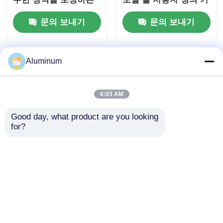
단열 요리 및 산업 응용
능한 3003 & 8011 합금
문의 보내기
문의 보내기
분야 포장에 적합합니
음식 포장 포일
다.
Aluminum
6:03 AM
Good day, what product are you looking 
for?
3003 8011 오븐에 구운
알루미늄 필름 롤 id
일회용 식품 용기용 친
76mm 152mm 및 맞춤
환경 알루미늄 필리핀
형 크기 완벽한 포장 단
열 및 다양한 산업 부문
문의 보내기
문의 보내기