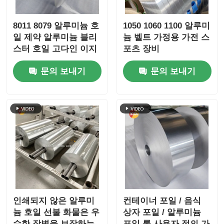
8011 8079 알루미늄 호
1050 1060 1100 알루미
일 제약 알루미늄 블리
늄 벨트 가정용 가전 스
스터 호일 고다인 이지
포츠 장비
필 어린이 방지 엠보싱
문의 보내기
문의 보내기
실버 골드 호일 밀폐 보
존 의료 포장 배리어 호
일
인쇄되지 않은 알루미
컨테이너 포일 / 음식
늄 호일 선불 화물은 우
상자 포일 / 알루미늄
수한 장벽을 보장하는
포일 롤 사용자 정의 가