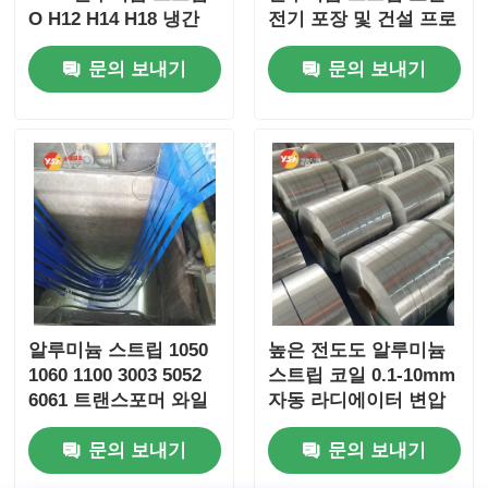
O H12 H14 H18 냉간
전기 포장 및 건설 프로
압연 열간 압연 0.2-
젝트에 적합한 맞춤형
문의 보내기
문의 보내기
4mm 정밀 폭 ±0.2mm
크기
ASTM EN JIS ISO
SGS ROHS 인증 버스
바
알루미늄 스트립 1050
높은 전도도 알루미늄
1060 1100 3003 5052
스트립 코일 0.1-10mm
6061 트랜스포머 와일
자동 라디에이터 변압
딩 LED 조명 음료 캡
기를 보호하는 배터리
문의 보내기
문의 보내기
꿀집 코어 베네치안 블
커넥터 케이블 용 맞춤
라인드 알루미늄 플라
형 슬릿 스트립