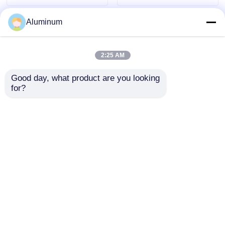
스틱 파이프 사용자 정
의 너비 & 온도
Aluminum
2:25 AM
Good day, what product are you looking 
for?
1050 1060 1100 건축
전기/자동차/해양 응용
가구 및 전기 산업용 알
분야에 특화된 알루미
루미늄 스트립 코일
늄 스트립 | 높은 전도
성 및 내식성 | 변압기,
문의 보내기
문의 보내기
방열판, 선체 구조에 적
합
홈
사이트맵
연락처
Desktop Site
사이트맵
개인정보 보호 정책