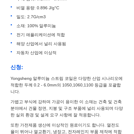
비열 용량: 0.896 J/g°C
알루미늄 플레이트
밀도: 2.7G/cm3
소재: 100% 알루미늄
알루미늄 써클
전기 애플리케이션에 적합
해양 산업에서 널리 사용됨
자동차 산업에 이상적
컬러 코팅 알루미늄 코일
신청:
알루미늄 코일
Yongsheng 알루미늄 스트립 코일은 다양한 산업 시나리오에
적합한 두께 0.2 - 6.0mm의 1050,1060,1100 등급을 포괄합
알루니늄 스트립 코일
니다.
가볍고 부식에 강하며 가공이 용이한 이 소재는 건축 및 건축
분야에서 건물 정면, 지붕 및 구조 부품에 널리 사용되며 다양
알루미늄 체커 플레이트
한 실외 환경 및 설계 요구 사항에 잘 적응합니다.
또한 가전제품 생산에 이상적인 원료이기도 합니다. 열전도
엠보싱된 알루미늄
율이 뛰어나 열교환기, 냉장고, 전자레인지 부품 제작에 적합