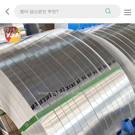
3
/
5