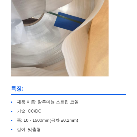
알루미늄 플레이트
알루미늄 써클
컬러 코팅 알루미늄 코일
알루미늄 코일
특징:
알루니늄 스트립 코일
제품 이름: 알루미늄 스트립 코일
기술: CC/DC
알루미늄 체커 플레이트
폭: 10 - 1500mm(공차 ±0.2mm)
길이: 맞춤형
엠보싱된 알루미늄