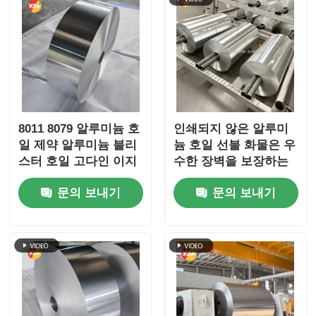
8011 8079 알루미늄 호
인쇄되지 않은 알루미
일 제약 알루미늄 블리
늄 호일 선불 화물은 우
스터 호일 고다인 이지
수한 장벽을 보장하는
필 어린이 방지 엠보싱
단열 요리 및 산업 응용
문의 보내기
문의 보내기
실버 골드 호일 밀폐 보
분야 포장에 적합합니
존 의료 포장 배리어 호
다.
일