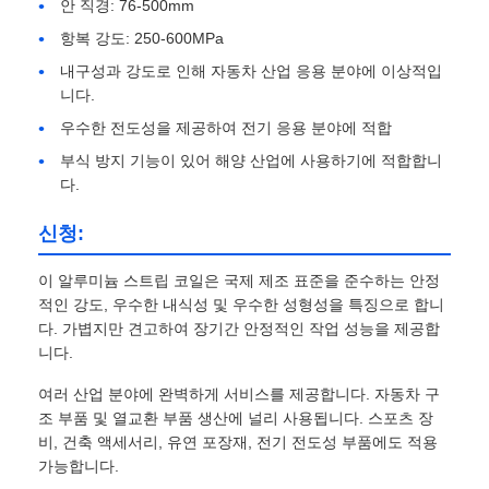
안 직경: 76-500mm
항복 강도: 250-600MPa
밀라늄 필름
내구성과 강도로 인해 자동차 산업 응용 분야에 이상적입
니다.
알루미늄 벌집 패널
우수한 전도성을 제공하여 전기 응용 분야에 적합
부식 방지 기능이 있어 해양 산업에 사용하기에 적합합니
다.
알루미늄 벌집
신청:
미러 알루미늄
이 알루미늄 스트립 코일은 국제 제조 표준을 준수하는 안정
적인 강도, 우수한 내식성 및 우수한 성형성을 특징으로 합니
다. 가볍지만 견고하여 장기간 안정적인 작업 성능을 제공합
니다.
여러 산업 분야에 완벽하게 서비스를 제공합니다. 자동차 구
조 부품 및 열교환 부품 생산에 널리 사용됩니다. 스포츠 장
비, 건축 액세서리, 유연 포장재, 전기 전도성 부품에도 적용
가능합니다.