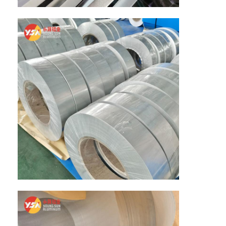
공장 견학
품질 관리
문의하기
뉴스
사례
견적 요청
알루미늄 포일 롤