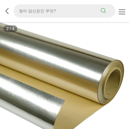
2
/
4