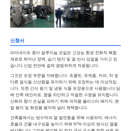
공장 견학
품질 관리
신청서
라미네이트 종이 알루미늄 포일은 고성능 환경 친화적 복합
문의하기
재료로 뛰어난 장벽, 습기 방지 및 열 반사 성질을 가지고 있
습니다.산업 전반에 걸쳐 광범위하게 적용됩니다..
뉴스
그것은 포장 부문을 지배합니다. 초콜릿, 유제품, 커피, 차 및
다른 음식을 신선함을 유지하기 위해 포장하는 데 이상적입
니다. 또한 간식 용기 및 냉동 식품 포장용으로 사용됩니다.담
사례
배 안쪽 래인러로, 향을 차단하고 적절한 수분을 유지합니다.
산화와 향기 손실을 피하기 위해 의약품 블리스터 패키지, 분
말 봉지 및 화장품 봉지에 널리 채택됩니다.
견적 요청
건축물에서는 방수막과 열 절연층을 위해 사용되며, 에너지
효율과 건물 내구성을 높이기 위해 97% 이상의 방사선 열을
알루미늄 포일 롤
반사합니다.그것은 케이블 및 전자 구성 요소를 위한 보호 필