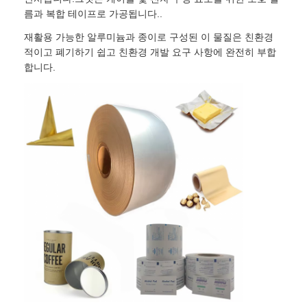
름과 복합 테이프로 가공됩니다..
알루미늄 플레이트
재활용 가능한 알루미늄과 종이로 구성된 이 물질은 친환경
적이고 폐기하기 쉽고 친환경 개발 요구 사항에 완전히 부합
합니다.
알루미늄 써클
컬러 코팅 알루미늄 코일
알루미늄 코일
알루니늄 스트립 코일
알루미늄 체커 플레이트
엠보싱된 알루미늄