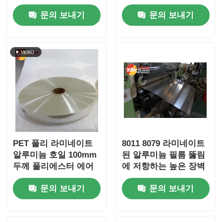
된 열 단열 거품 랩 엽
포장 및 산업 용도에 이
문의 보내기
문의 보내기
지 건설 에너지 절약
상적
PET 폴리 라미네이트
8011 8079 라미네이트
알루미늄 호일 100mm
된 알루미늄 필름 뚫림
두께 폴리에스터 에어
에 저항하는 높은 장벽
덕트 필름
의약품 블러스터 식품
문의 보내기
문의 보내기
화장품 산업용 포장재
열 단열