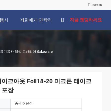
Korean
지금 챗팅하세요
행사
저희에게 연락하
십시오
 용기용 내열성 고배리어 Bakeware
이크아웃 Foil18-20 미크론 테이크
품 포장
중국 허난성