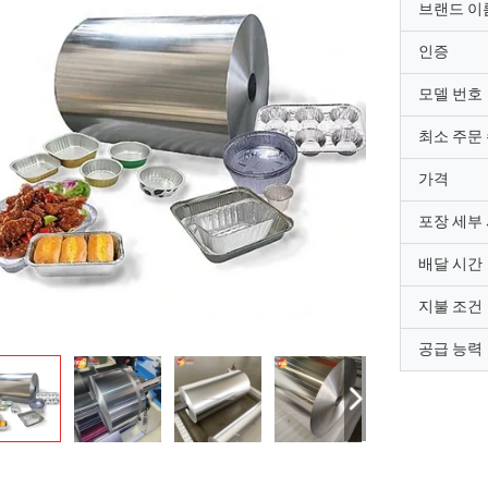
브랜드 이
인증
모델 번호
최소 주문
가격
포장 세부
배달 시간
지불 조건
공급 능력