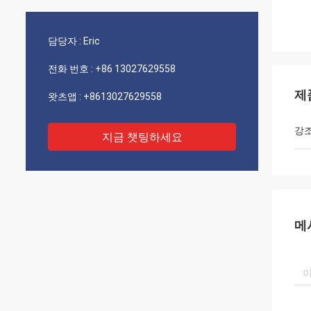
담당자 :
Eric
전화 번호 :
+86 13027629558
제
왓츠앱 :
+8613027629558
강
지금 챗팅하세요
메