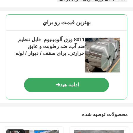
بهترين قيمت رو براي
8011 ورق آلومینیوم. قابل تنظیم.
ضد آب، ضد رطوبت و عایق
حرارتی. برای سقف / دیوار / لوله
های تهویه مطبوع.
ادامه هید
محصولات توصیه شده