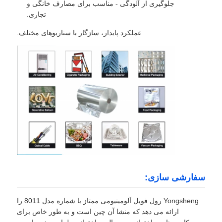
جلوگیری از آلودگی - مناسب برای مصارف خانگی و
تجاری.
ورق آلومینیومی لایه دار
عملکرد پایدار، سازگار با سناریوهای مختلف.
پانل های لانه زنبوری آلومینیوم
لانه زنبوری آلومینیومی
آلومینیوم آینه
سفارشی سازی:
Yongsheng رول فویل آلومینیومی ممتاز با شماره مدل 8011 را
ارائه می دهد که منشا آن چین است و به طور خاص برای