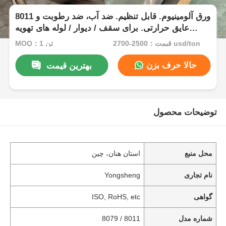
8011 ورق آلومینیوم. قابل تنظیم. ضد آب، ضد رطوبت و
عایق حرارتی. برای سقف / دیوار / لوله های تهویه
مطبوع.
قیمت：2500-2700 usd/ton
MOQ：1 تن
حالا حرف بزن
بهترین قیمت
توضیحات محصول
محل منبع
استان هنان، چین
نام تجاری
Yongsheng
گواهی
ISO, RoHS, etc
شماره مدل
8011 / 8079