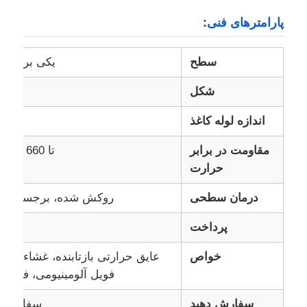
پارامترهای فنی:
بازدید از کارخانه
سطح
یکی براق، 
کنترل کیفیت
شکل
اندازه لوله کاغذ
CBM
با ما تماس بگیرید
مقاومت در برابر
تا 660 درجه سانتیگراد
حرارت
اخبار
درمان سطحی
روکش شده، برجسته، پای
موارد
پرداخت
خواص
عایق حرارتی بازتابنده، غشاء تن
درخواست قیمت
فویل آلومینیومی، فویل آ
رول فویل آلومینیوم
سفارش دهید
سفارشی ر