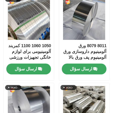
8011 8079 ورق
1050 1060 1100 کمربند
آلومینیوم داروسازی ورق
آلومینیومی برای لوازم
آلومینیوم پف ورق بالا
خانگی تجهیزات ورزشی
Dyne آسان پوست
ارسال سؤال
ارسال سؤال
مقاوم در برابر کودکان
ورق نقره ای طلایی ضد
آب نگهدارنده بسته بندی
پزشکی ورق مانع