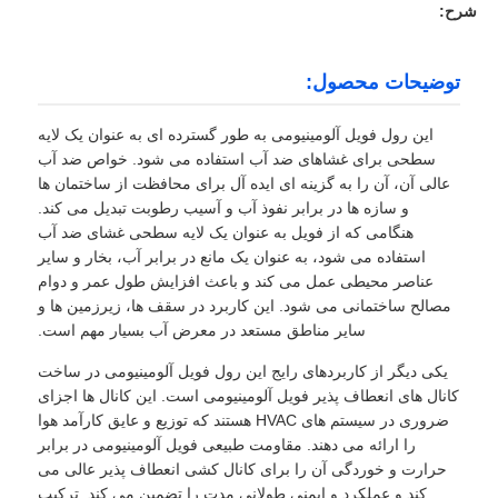
شرح:
توضیحات محصول:
این رول فویل آلومینیومی به طور گسترده ای به عنوان یک لایه
سطحی برای غشاهای ضد آب استفاده می شود. خواص ضد آب
عالی آن، آن را به گزینه ای ایده آل برای محافظت از ساختمان ها
و سازه ها در برابر نفوذ آب و آسیب رطوبت تبدیل می کند.
هنگامی که از فویل به عنوان یک لایه سطحی غشای ضد آب
استفاده می شود، به عنوان یک مانع در برابر آب، بخار و سایر
عناصر محیطی عمل می کند و باعث افزایش طول عمر و دوام
مصالح ساختمانی می شود. این کاربرد در سقف ها، زیرزمین ها و
سایر مناطق مستعد در معرض آب بسیار مهم است.
یکی دیگر از کاربردهای رایج این رول فویل آلومینیومی در ساخت
کانال های انعطاف پذیر فویل آلومینیومی است. این کانال ها اجزای
ضروری در سیستم های HVAC هستند که توزیع و عایق کارآمد هوا
را ارائه می دهند. مقاومت طبیعی فویل آلومینیومی در برابر
حرارت و خوردگی آن را برای کانال کشی انعطاف پذیر عالی می
کند و عملکرد و ایمنی طولانی مدت را تضمین می کند. ترکیب