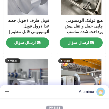
هیچ فولیک آلومینیومی
فویل ظرف / فویل جعبه
چاپی حمل و نقل پیش
غذا / رول فویل
پرداخت شده مناسب
آلومینیومی قابل تنظیم |
برای بسته بندی عایق
آلیاژهای 3003 و 8011 |
ارسال سؤال
ارسال سؤال
بندی پخت و پز و
فویل بسته بندی مواد
کاربردهای صنعتی تضمین
غذایی | ضد رطوبت و
مانع برتر
مقاوم در برابر حرارت
Aluminum
3003 8011 ورق
رول کویل فویل
5:54 PM