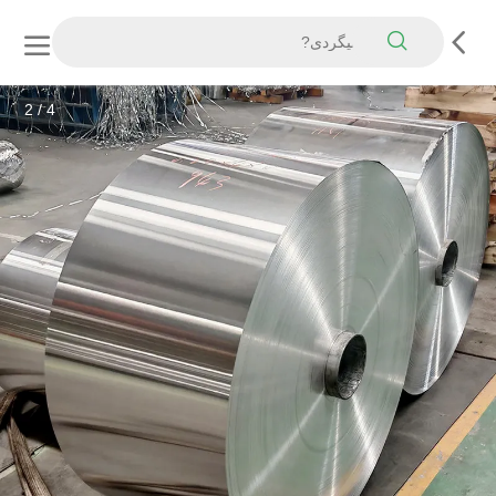
3
/
4