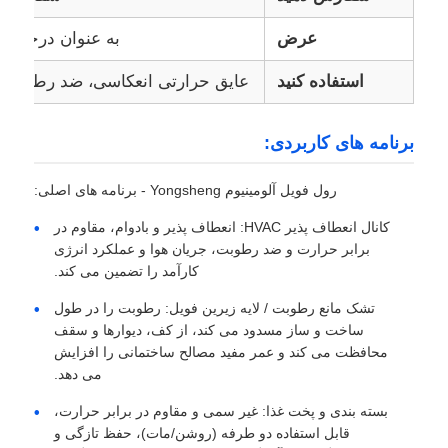
عرض
به عنوان درخوا
صفحه آلومینیوم
استفاده کنید
عایق حرارتی انعکاسی، ضد رطوبت و
دایره آلومینیومی
برنامه های کاربردی:
سیم پیچ آلومینیوم روکش شده
رول فویل آلومینیوم Yongsheng - برنامه های اصلی:
کانال انعطاف پذیر HVAC: انعطاف پذیر و بادوام، مقاوم در
کویل آلومینیومی
برابر حرارت و ضد رطوبت، جریان هوا و عملکرد انرژی
کارآمد را تضمین می کند.
کویل نوار آلومینیومی
تشک مانع رطوبت / لایه زیرین فویل: رطوبت را در طول
ساخت و ساز مسدود می کند، از کف، دیوارها و سقف
محافظت می کند و عمر مفید مصالح ساختمانی را افزایش
صفحه شطرنجی آلومینیوم
می دهد.
بسته بندی و پخت غذا: غیر سمی و مقاوم در برابر حرارت،
آلومینیوم برجسته
قابل استفاده دو طرفه (روشن/مات)، حفظ تازگی و