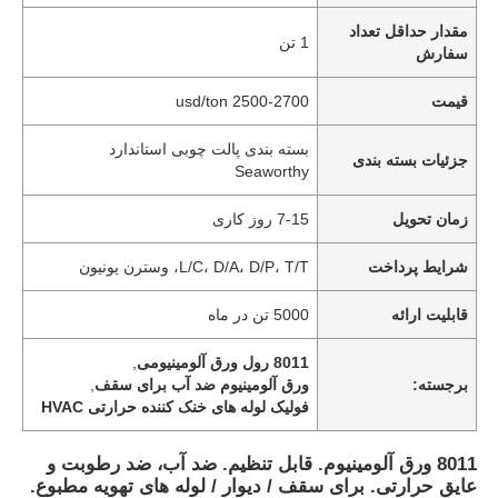
مقدار حداقل تعداد
1 تن
سفارش
قیمت
2500-2700 usd/ton
بسته بندی پالت چوبی استاندارد
جزئیات بسته بندی
Seaworthy
زمان تحویل
7-15 روز کاری
شرایط پرداخت
L/C، D/A، D/P، T/T، وسترن یونیون
قابلیت ارائه
5000 تن در ماه
8011 رول ورق آلومینیومی
,
برجسته:
ورق آلومینیوم ضد آب برای سقف
,
فولیک لوله های خنک کننده حرارتی HVAC
8011 ورق آلومینیوم. قابل تنظیم. ضد آب، ضد رطوبت و
عایق حرارتی. برای سقف / دیوار / لوله های تهویه مطبوع.