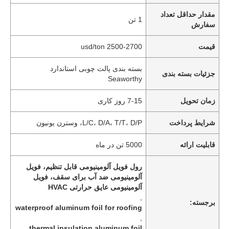
مقدار حداقل تعداد
1 تن
سفارش
قیمت
2500-2700 usd/ton
بسته بندی پالت چوبی استاندارد
جزئیات بسته بندی
Seaworthy
زمان تحویل
7-15 روز کاری
شرایط پرداخت
L/C، D/A، T/T، D/P، وسترن یونیون
قابلیت ارائه
5000 تن در ماه
رول فویل آلومینیومی قابل تنظیم، فویل
آلومینیومی ضد آب برای سقف، فویل
آلومینیومی عایق حرارتی HVAC
,
برجسته:
waterproof aluminum foil for roofing
,
thermal insulation aluminum foil