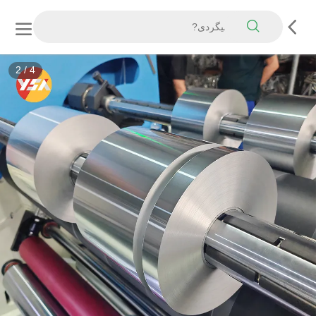
2
/
4