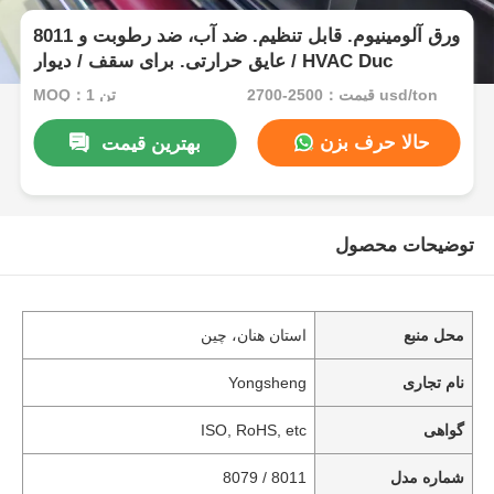
8011 ورق آلومینیوم. قابل تنظیم. ضد آب، ضد رطوبت و
عایق حرارتی. برای سقف / دیوار / HVAC Duc
قیمت：2500-2700 usd/ton
MOQ：1 تن
حالا حرف بزن
بهترین قیمت
توضیحات محصول
محل منبع
استان هنان، چین
نام تجاری
Yongsheng
گواهی
ISO, RoHS, etc
شماره مدل
8011 / 8079