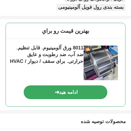
بسته بندی رول فویل آلومینیومی
بهترين قيمت رو براي
8011 ورق آلومینیوم. قابل تنظیم.
ضد آب، ضد رطوبت و عایق
حرارتی. برای سقف / دیوار / HVAC
Duc
ادامه هید
محصولات توصیه شده