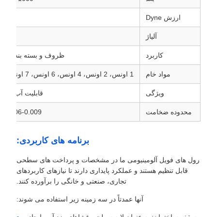
ارزش Dyne
48 56 70 دین
صفحه آلومینیوم
آلیاژ
1 3102
کاربرد
ظروف و بسته بندی موا
دایره آلومینیومی
مواد خام
1 اونس، 2 اونس، 4 اونس، 6 اونس، 7 اونس، سفارشی
سیم پیچ آلومینیوم روکش شده
ویژگی
قابلیت آب بندی
محدوده ضخامت
0.006-0.009 میلی متر
کویل آلومینیومی
برنامه های کاربردی:
کویل نوار آلومینیومی
رول های فویل آلومینیومی ما در مشخصات و پرداخت های سطحی
قابل تنظیم هستند و عملکرد پایداری دارند تا نیازهای کاربردهای
صفحه شطرنجی آلومینیوم
تجاری، صنعتی و خانگی را برآورده کنند.
آنها عمدتاً در سه زمینه زیر استفاده می شوند:
آلومینیوم برجسته
سقف ساختمان: به عنوان لایه سطحی غشاهای ضد آب، ایجاد