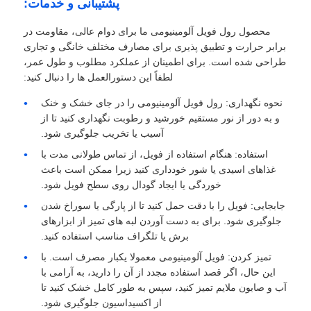
پشتیبانی و خدمات:
محصول رول فویل آلومینیومی ما برای دوام عالی، مقاومت در
برابر حرارت و تطبیق پذیری برای مصارف مختلف خانگی و تجاری
طراحی شده است. برای اطمینان از عملکرد مطلوب و طول عمر،
لطفاً این دستورالعمل ها را دنبال کنید:
نحوه نگهداری: رول فویل آلومینیومی را در جای خشک و خنک
و به دور از نور مستقیم خورشید و رطوبت نگهداری کنید تا از
آسیب یا تخریب جلوگیری شود.
استفاده: هنگام استفاده از فویل، از تماس طولانی مدت با
غذاهای اسیدی یا شور خودداری کنید زیرا ممکن است باعث
خوردگی یا ایجاد گودال روی سطح فویل شود.
جابجایی: فویل را با دقت حمل کنید تا از پارگی یا سوراخ شدن
جلوگیری شود. برای به دست آوردن لبه های تمیز از ابزارهای
برش یا تلگراف مناسب استفاده کنید.
تمیز کردن: فویل آلومینیومی معمولا یکبار مصرف است. با
این حال، اگر قصد استفاده مجدد از آن را دارید، به آرامی با
آب و صابون ملایم تمیز کنید، سپس به طور کامل خشک کنید تا
از اکسیداسیون جلوگیری شود.