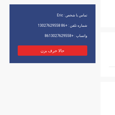
تماس با شخص :
Eric
شماره تلفن :
+86 13027629558
واتساپ :
+8613027629558
حالا حرف بزن