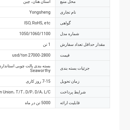
محل منبع
استان هنان، چین
نام تجاری
Yongsheng
گواهی
ISO, RoHS, etc
شماره مدل
1050/1060/1100
مقدار حداقل تعداد سفارش
1 تن
قیمت
27000-2800 usd/ton
بسته بندی پالت چوبی استاندارد
جزئیات بسته بندی
Seaworthy
زمان تحویل
7-15 روز کاری
شرایط پرداخت
 Union، T/T، D/P، D/A، L/C
قابلیت ارائه
5000 تن در ماه