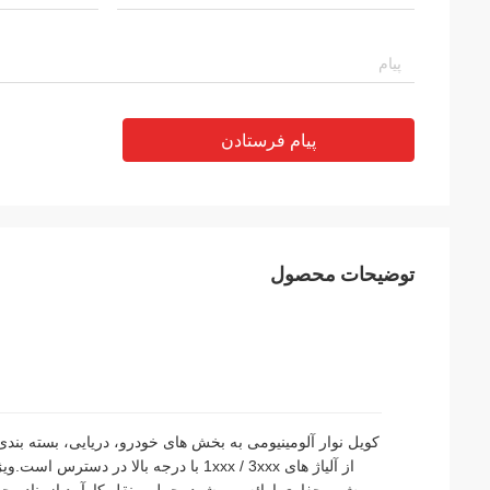
پیام فرستادن
توضیحات محصول
از آلیاژ های 1xxx / 3xxx با درجه بال