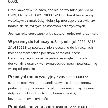
6000.
Produkowany w Chinach, spełnia normy takie jak ASTM
folia aluminium laminowana
B209, EN 573-1 i GB/T 3880.1-2006, charakteryzuje się
wysoką wytrzymałością i dobrą łącznością,co sprawia, że
nadaje się do różnych zastosowań przemysłowych.
Aluminiowe panele plastra miodu
Jest szeroko stosowany w kluczowych gałęziach przemysłu:
W przemyśle lotniczym:
Stopy takie jak 2024, 2A12,
Aluminiowy plaster miodu
2A14 i 2219 są powszechnie stosowane do krytycznych
komponentów, takich jak skóra samolotu, części
Lustrzane aluminium
konstrukcyjne,i zbiorników paliwa ze względu na ich
doskonały stosunek wytrzymałości do masy i powierzchnię
wolną od proszku.
Przemysł motoryzacyjny:
Seria 5000 i 6000 są
szeroko stosowane do paneli nadwozia, komponentów
podwozia i wymienników ciepła, równoważąc wymagania
dotyczące lekkiej konstrukcji, formowalności,
bezpieczeństwa i trwałości.
Produkcja sprzętu sportowego:
Seria 1000 i 3000,