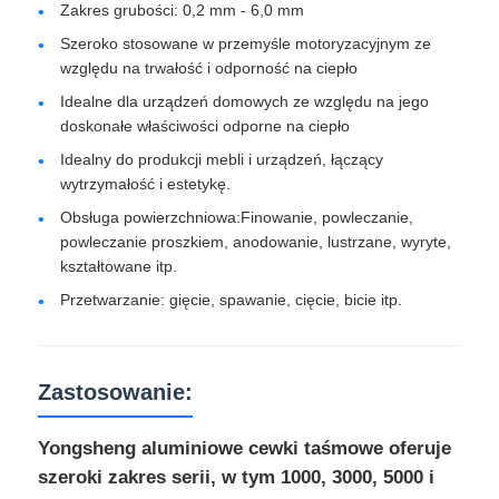
Zakres grubości: 0,2 mm - 6,0 mm
Szeroko stosowane w przemyśle motoryzacyjnym ze
aluminiowa płyta
względu na trwałość i odporność na ciepło
Idealne dla urządzeń domowych ze względu na jego
doskonałe właściwości odporne na ciepło
Koło aluminiowe
Idealny do produkcji mebli i urządzeń, łączący
wytrzymałość i estetykę.
Kolorowa cewka aluminiowa
Obsługa powierzchniowa:Finowanie, powleczanie,
powleczanie proszkiem, anodowanie, lustrzane, wyryte,
kształtowane itp.
cewka aluminiowa
Przetwarzanie: gięcie, spawanie, cięcie, bicie itp.
Cewka z taśmy aluminiowej
Zastosowanie:
Aluminiowa płyta do szachownicy
Yongsheng aluminiowe cewki taśmowe oferuje
szeroki zakres serii, w tym 1000, 3000, 5000 i
Tłoczone aluminium