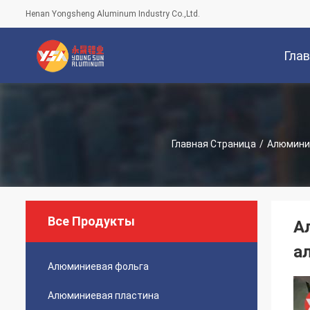
Henan Yongsheng Aluminum Industry Co.,Ltd.
Гла
Стран
Главная Страница
/
Алюмини
Все Продукты
А
а
Алюминиевая фольга
Алюминиевая пластина