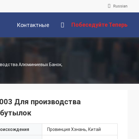
Russian
Побеседуйте Теперь
Контактные
Данные
зводства Алюминиевых Банок,
3003 Для производства
 бутылок
роисхождения
Провинция Хэнань, Китай