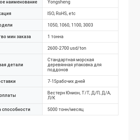
ое наименование
Yongsheng
кация
ISO, RoHS, etc
одели
1050, 1060, 1100, 3003
во мин заказа
1 тонна
2600-2700 usd/ton
Стандартная морская
вая детали
деревянная упаковка для
поддонов
оставки
7-15рабочих дней
Вестерн Юнион, Т/Т, Д/П, Д/А,
 оплаты
Л/К
а способности
5000 тонн/месяц