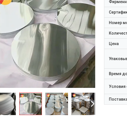
Фирменн
Сертифи
Номер м
Количест
Цена
Упаковы
Время д
Условия
Поставк