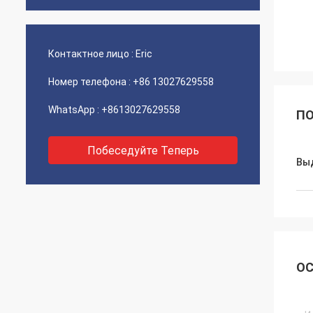
Контактное лицо :
Eric
Номер телефона :
+86 13027629558
WhatsApp :
+8613027629558
ПО
Побеседуйте Теперь
Вы
ОС