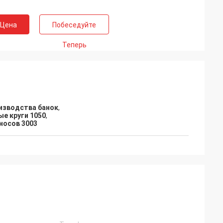
 Цена
Побеседуйте
Теперь
изводства банок
,
е круги 1050
,
носов 3003