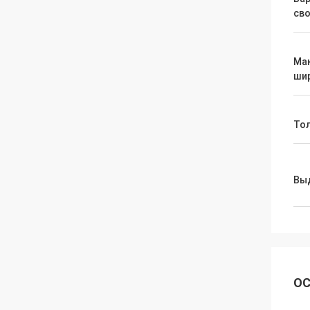
св
Ма
ши
То
Вы
ОС