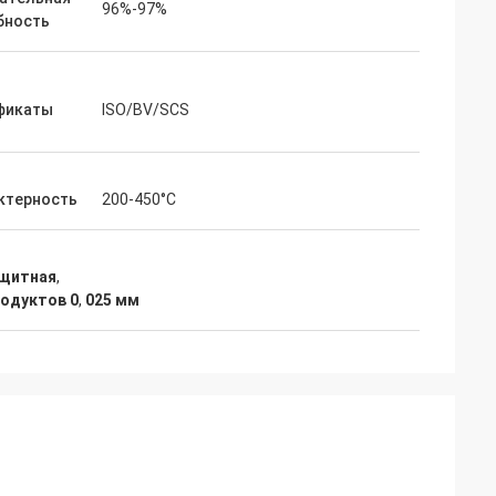
96%-97%
бность
фикаты
ISO/BV/SCS
ктерность
200-450°С
ащитная
,
одуктов 0
,
025 мм