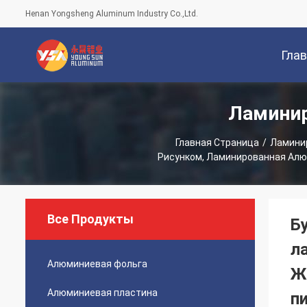
Henan Yongsheng Aluminum Industry Co.,Ltd.
Гла
Ламинир
Стран
Главная Страница
/
Ламини
Рисунком, Ламинированная Алюм
Все Продукты
Б
л
Алюминиевая фольга
Ж
Алюминиевая пластина
п