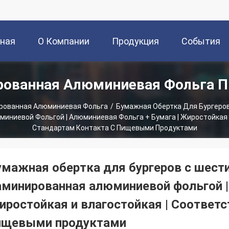
вная
О Компании
Продукция
События
ованная Алюминиевая Фольга 
ица
рованная Алюминиевая Фольга
/
Бумажная Обертка Для Бургеро
иниевой Фольгой | Алюминиевая Фольга + Бумага | Жиростойкая 
Стандартам Контакта С Пищевыми Продуктами
умажная обертка для бургеров с шес
аминированная алюминиевой фольгой |
иростойкая и влагостойкая | Соответс
ищевыми продуктами