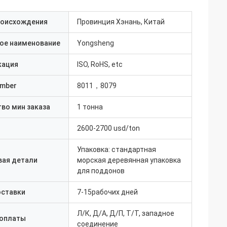
роисхождения
Провинция Хэнань, Китай
ое наименование
Yongsheng
кация
ISO, RoHS, etc
umber
8011，8079
во мин заказа
1 тонна
2600-2700 usd/ton
Упаковка: стандартная
вая детали
морская деревянная упаковка
для поддонов
оставки
7-15рабочих дней
Л/К, Д/А, Д/П, Т/Т, западное
 оплаты
соединение