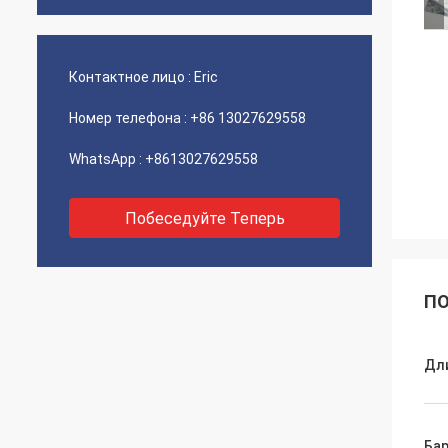
Контактное лицо :
Eric
Номер телефона :
+86 13027629558
WhatsApp :
+8613027629558
Побеседуйте Теперь
ПО
Дл
Ба