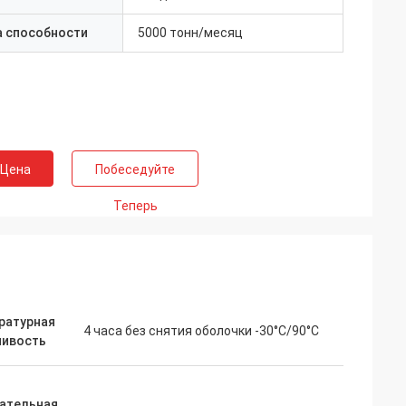
а способности
5000 тонн/месяц
 Цена
Побеседуйте
Теперь
ратурная
4 часа без снятия оболочки -30°C/90°C
чивость
ательная