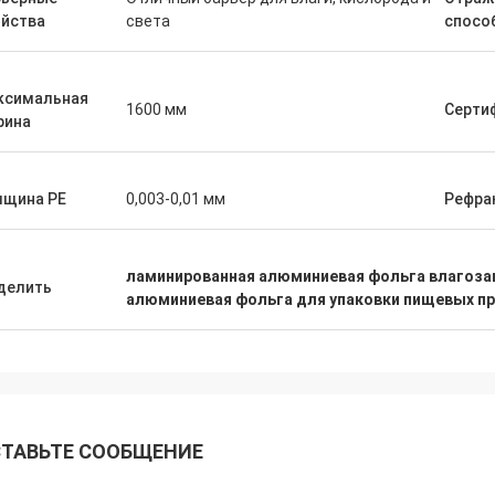
ойства
света
спосо
ксимальная
1600 мм
Серти
рина
лщина PE
0,003-0,01 мм
Рефра
ламинированная алюминиевая фольга влагоз
делить
алюминиевая фольга для упаковки пищевых пр
ТАВЬТЕ СООБЩЕНИЕ