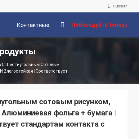
Russian
Побеседуйте Теперь
Контактные
Продукты
Данные
в С Шестиугольным Сотовым
И Влагостойкая | Соответствует
тиугольным сотовым рисунком,
 Алюминиевая фольга + бумага |
твует стандартам контакта с