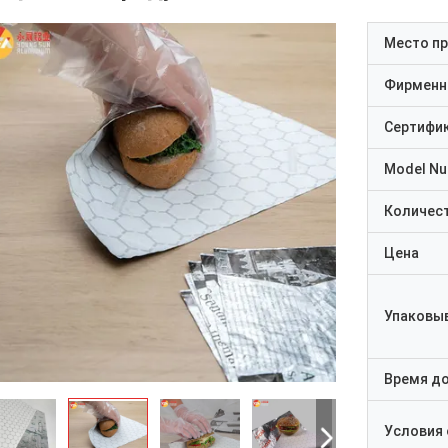
Место п
Фирменн
Сертифи
Model N
Количест
Цена
Упаковы
Время д
Условия