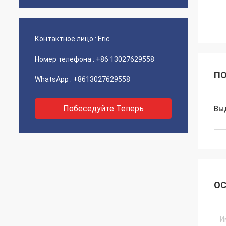
Контактное лицо :
Eric
Номер телефона :
+86 13027629558
ПО
WhatsApp :
+8613027629558
Побеседуйте Теперь
Вы
ОС