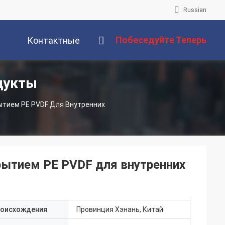
Russian
Побеседуйте Теперь
Контактные
дукты
Данные
тием PE PVDF Для Внутренних
ытием PE PVDF для внутренних
роисхождения
Провинция Хэнань, Китай