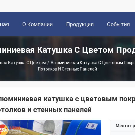
вная
О Компании
Продукция
События
иниевая Катушка С Цветом Про
ица
вая Катушка С Цветом
/
Алюминиевая Катушка С Цветовым Покры
Потолков И Стенных Панелей
люминиевая катушка с цветовым покр
отолков и стенных панелей
Место п