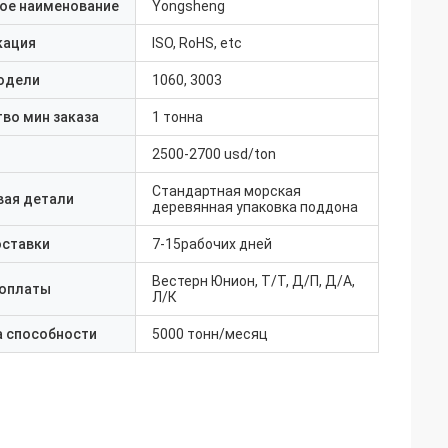
ое наименование
Yongsheng
кация
ISO, RoHS, etc
одели
1060, 3003
во мин заказа
1 тонна
2500-2700 usd/ton
Стандартная морская
вая детали
деревянная упаковка поддона
оставки
7-15рабочих дней
Вестерн Юнион, Т/Т, Д/П, Д/А,
 оплаты
Л/К
а способности
5000 тонн/месяц