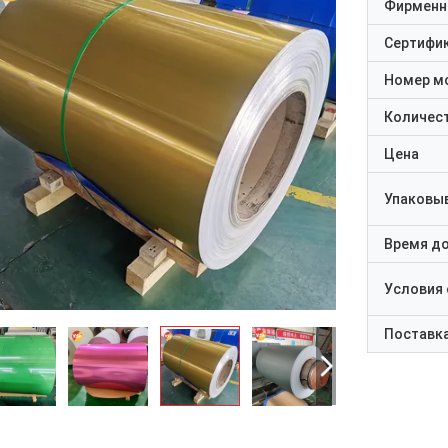
Фирменн
Сертифи
Номер м
Количест
Цена
Упаковы
Время д
Условия
Поставк