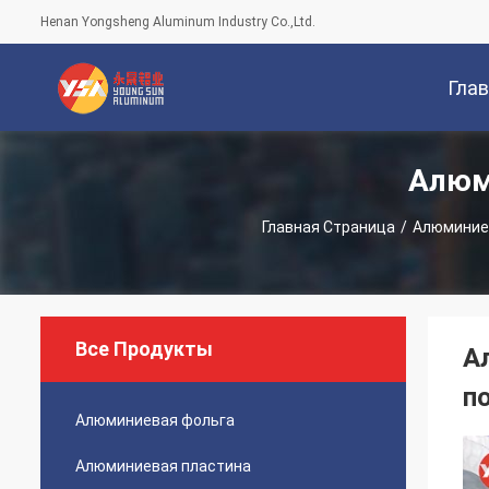
Henan Yongsheng Aluminum Industry Co.,Ltd.
Гла
Алюм
Стран
Главная Страница
/
Алюминие
Все Продукты
А
п
Алюминиевая фольга
Алюминиевая пластина