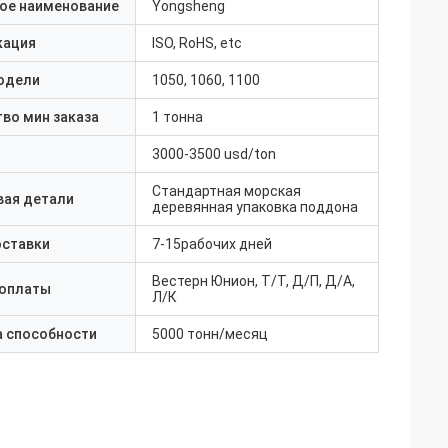
ое наименование
Yongsheng
кация
ISO, RoHS, etc
одели
1050, 1060, 1100
во мин заказа
1 тонна
3000-3500 usd/ton
Стандартная морская
вая детали
деревянная упаковка поддона
оставки
7-15рабочих дней
Вестерн Юнион, Т/Т, Д/П, Д/А,
 оплаты
Л/К
а способности
5000 тонн/месяц