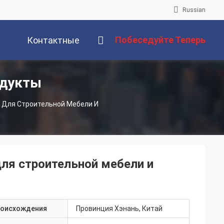
Russian
Побеседуйте Теперь
Контактные
одукты
Данные
 Для Строительной Мебели И
ля строительной мебели и
роисхождения
Провинция Хэнань, Китай