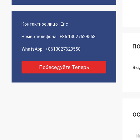
Контактное лицо :
Eric
Номер телефона :
+86 13027629558
ПО
WhatsApp :
+8613027629558
Побеседуйте Теперь
Вы
ОС