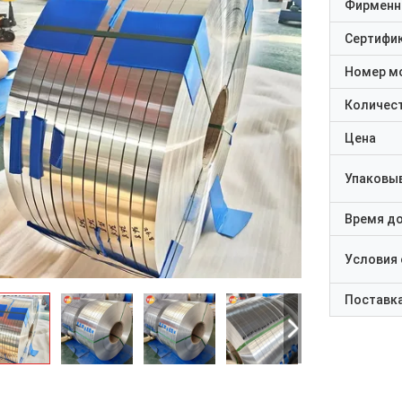
Фирменн
Сертифи
Номер м
Количест
Цена
Упаковы
Время д
Условия
Поставк