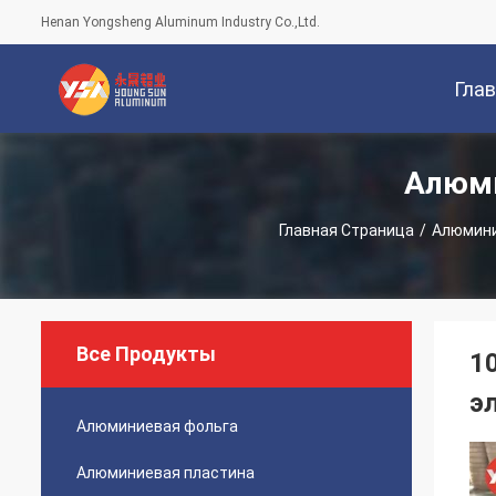
Henan Yongsheng Aluminum Industry Co.,Ltd.
Гла
Алюми
Стран
Главная Страница
/
Алюмини
Все Продукты
1
э
Алюминиевая фольга
Алюминиевая пластина