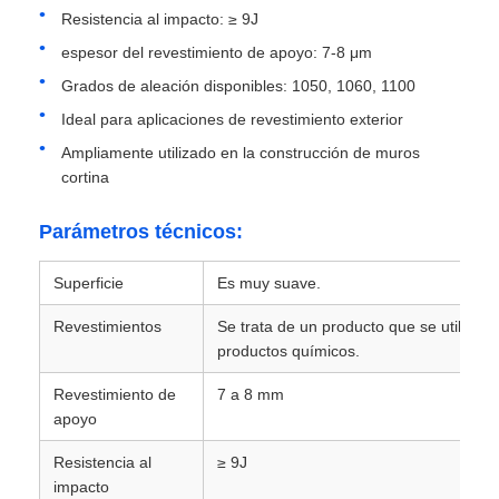
Resistencia al impacto: ≥ 9J
espesor del revestimiento de apoyo: 7-8 μm
placa de aluminio
Grados de aleación disponibles: 1050, 1060, 1100
Ideal para aplicaciones de revestimiento exterior
Círculo de aluminio
Ampliamente utilizado en la construcción de muros
cortina
Bobina de aluminio recubierta de color
Parámetros técnicos:
bobina de aluminio
Superficie
Es muy suave.
Revestimientos
Se trata de un producto que se utiliza p
Bobina de aluminio de la tira
productos químicos.
Revestimiento de
7 a 8 mm
Placa a cuadros de aluminio
apoyo
Resistencia al
≥ 9J
Aluminio grabado en relieve
impacto