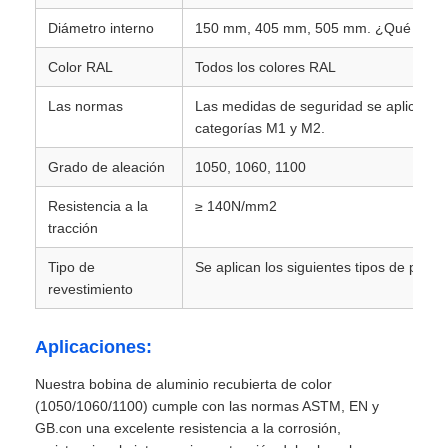
Diámetro interno
150 mm, 405 mm, 505 mm. ¿Qué quiere
papel laminado de aluminio
Color RAL
Todos los colores RAL
Las normas
Las medidas de seguridad se aplicarán a
Paneles de panal de aluminio
categorías M1 y M2.
Grado de aleación
1050, 1060, 1100
Panal de aluminio
Resistencia a la
≥ 140N/mm2
tracción
Aluminio espejo
Tipo de
Se aplican los siguientes tipos de produ
revestimiento
Aplicaciones:
Nuestra bobina de aluminio recubierta de color
(1050/1060/1100) cumple con las normas ASTM, EN y
GB.con una excelente resistencia a la corrosión,