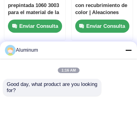
prepintada 1060 3003
con recubrimiento de
para el material de la
color | Aleaciones
fachada de la hoja del
1060/3003 |
Enviar Consulta
Enviar Consulta
tejado de la
Recubrimiento
construcción
PE/PVDF |
Especializado para
techos / paredes
Aluminum
exteriores / techos
1:16 AM
Good day, what product are you looking 
for?
Aluminio lacado en
Coilar de aluminio
color 1060/3003 |
recubierto de color
Revestimiento de
1050/1060/1100/3003
PE/PVDF | Color y
PE/PVDF/HDP/SMP
Enviar Consulta
Enviar Consulta
especificaciones
recubrimiento 80-90