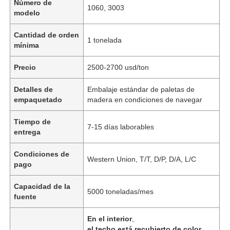
Número de
1060, 3003
modelo
Cantidad de orden
1 tonelada
mínima
Precio
2500-2700 usd/ton
Detalles de
Embalaje estándar de paletas de
empaquetado
madera en condiciones de navegar
Tiempo de
7-15 días laborables
entrega
Condiciones de
Western Union, T/T, D/P, D/A, L/C
pago
Capacidad de la
5000 toneladas/mes
fuente
En el interior
,
el techo está recubierto de color
,