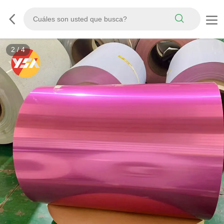
3
/
4