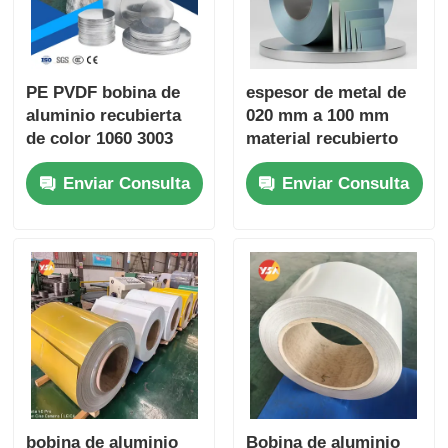
PE PVDF bobina de
espesor de metal de
aluminio recubierta
020 mm a 100 mm
de color 1060 3003
material recubierto
5052 0,2-6,0 mm UV
de bobina de
Enviar Consulta
Enviar Consulta
resistente a las
aluminio recubierto
intemperie para el
de color diseñado
techo
para soluciones
ligeras y duraderas
bobina de aluminio
Bobina de aluminio