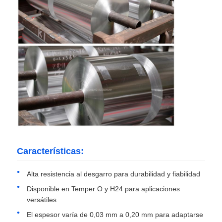
Visita a la fábrica
Control de calidad
Contacta con nosotros
Noticias
Características:
Casos
Alta resistencia al desgarro para durabilidad y fiabilidad
Solicitar una cita
Disponible en Temper O y H24 para aplicaciones
versátiles
El espesor varía de 0,03 mm a 0,20 mm para adaptarse
Rollo de lámina de aluminio