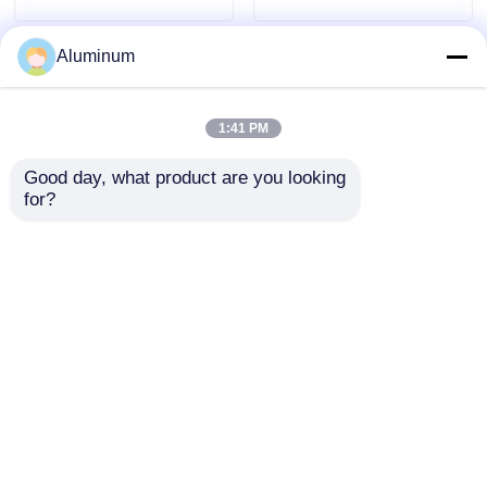
industriales y de
cocina que garantizan
Aluminum
una barrera superior.
1:41 PM
Good day, what product are you looking 
for?
Rollo de papel de
Materia prima del
aluminio con
papel de aluminio
diámetro interior de
8011 para la
76 mm y 152 mm y
producción de
Enviar Consulta
Enviar Consulta
tamaños
membrana
personalizables,
impermeable del
aislamiento perfecto
edificio del conducto
para embalajes y
de cinta
Inicio
Mapa del Sitio
Contactar Ahora
Desktop Site
diversos sectores
Mapa del Sitio
Política de privacidad
industriales.