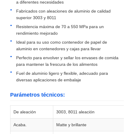
a diferentes necesidades
Fabricados con aleaciones de aluminio de calidad
placa de aluminio
superior 3003 y 8011
Resistencia máxima de 70 a 550 MPa para un
rendimiento mejorado
Círculo de aluminio
Ideal para su uso como contenedor de papel de
aluminio en contenedores y cajas para llevar
Bobina de aluminio recubierta de color
Perfecto para envolver y sellar los envases de comida
para mantener la frescura de los alimentos
bobina de aluminio
Fuel de aluminio ligero y flexible, adecuado para
diversas aplicaciones de embalaje
Bobina de aluminio de la tira
Parámetros técnicos:
Placa a cuadros de aluminio
De aleación
3003, 8011 aleación
Acaba.
Matte y brillante
Aluminio grabado en relieve