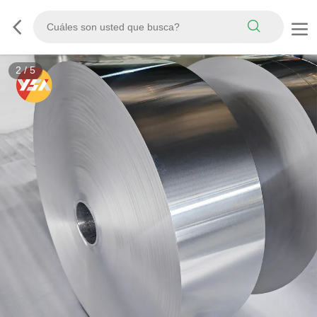
3
/
5