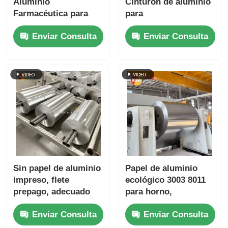
Aluminio
Cinturón de aluminio
Farmacéutica para
para
Blísteres de Alta Dina
electrodomésticos
Enviar Consulta
Enviar Consulta
Fácil de Abrir a
Equipos deportivos
Prueba de Niños
Grabada Plata Oro
Foil Conservación
Hermética
Empaquetado Médico
Lámina de Barrera
Sin papel de aluminio
Papel de aluminio
impreso, flete
ecológico 3003 8011
prepago, adecuado
para horno,
para aislamiento de
recipientes de comida
Enviar Consulta
Enviar Consulta
embalaje,
desechables para
aplicaciones
hornear