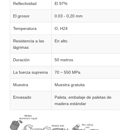
Reflectividad
El 97%
papel laminado de aluminio
El grosor
0.03 - 0,20 mm
Temperatura
O, H24
Paneles de panal de aluminio
Resistencia a las
En alto.
lágrimas
Panal de aluminio
Duración
50 metros
Aluminio espejo
La fuerza suprema
70 ~ 550 MPa
Muestra
Muestra gratuita
Envasado
Paleta, embalaje de paletas de
madera estándar