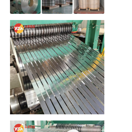
Visita a la fábrica
Control de calidad
Contacta con nosotros
Noticias
Casos
Solicitar una cita
Rollo de lámina de aluminio