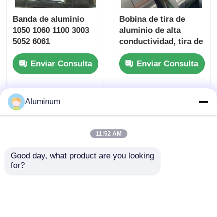
Banda de aluminio
Bobina de tira de
1050 1060 1100 3003
aluminio de alta
5052 6061
conductividad, tira de
Transformador
hendidura
Enviar Consulta
Enviar Consulta
Enrollamiento
personalizada de 0,1-
Iluminación LED
10mm para conector
Bebidas Caps Cordón
de batería, Cable que
de miel núcleo
protege el
Aluminum
persianas venecianas
transformador del
Aluminio plástico
radiador automático
tubo ancho y
11:52 AM
temperatura
personalizados
Good day, what product are you looking 
for?
Banda de aluminio
Cinturón de aluminio
especializada para
Yongsheng.
aplicaciones
Aleaciones