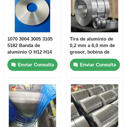
1070 3004 3005 3105
Tira de aluminio de
5182 Banda de
0,2 mm a 6,0 mm de
aluminio O H12 H14
grosor, bobina de
H18 laminada en frío
tamaño
Enviar Consulta
Enviar Consulta
y caliente 0,2-4 mm
personalizado,
Ancho de precisión ±
adecuada para
0,2 mm Barra de bus
embalajes eléctricos
Con certificación
y proyectos de
ASTM EN JIS ISO
construcción
SGS ROHS