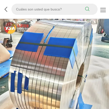
3
/
5