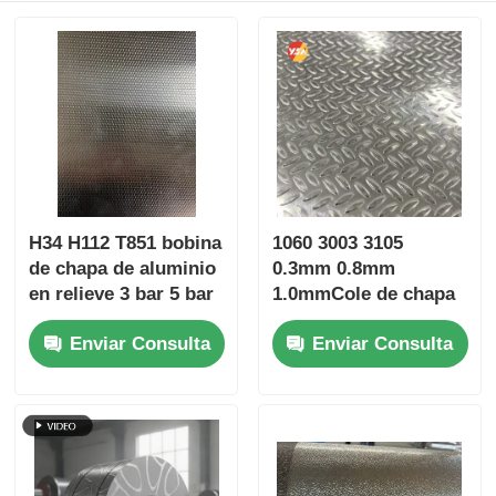
H34 H112 T851 bobina
1060 3003 3105
de chapa de aluminio
0.3mm 0.8mm
en relieve 3 bar 5 bar
1.0mmCole de chapa
Martillo de piedra
de aluminio en relieve
Enviar Consulta
Enviar Consulta
textura PE PVDF
0.2-3.0mm para el
Color recubierto
aislamiento chaqueta
patrón personalizado
columna de techo
para la fabricación de
revestimiento de la
soldadura de flexión
caja de refrigeradores