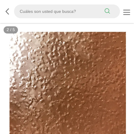
2
/
5