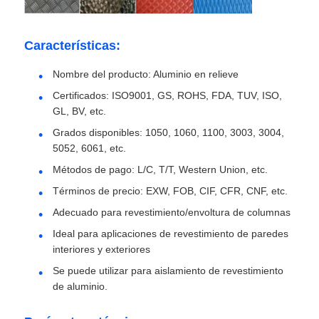
Visita a la fábrica
Características:
Nombre del producto: Aluminio en relieve
Control de calidad
Certificados: ISO9001, GS, ROHS, FDA, TUV, ISO,
GL, BV, etc.
Contacta con nosotros
Grados disponibles: 1050, 1060, 1100, 3003, 3004,
5052, 6061, etc.
Métodos de pago: L/C, T/T, Western Union, etc.
Noticias
Términos de precio: EXW, FOB, CIF, CFR, CNF, etc.
Adecuado para revestimiento/envoltura de columnas
Casos
Ideal para aplicaciones de revestimiento de paredes
interiores y exteriores
Solicitar una cita
Se puede utilizar para aislamiento de revestimiento
de aluminio.
Rollo de lámina de aluminio