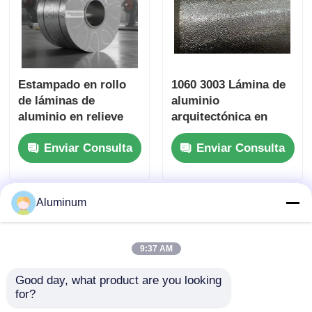
Estampado en rollo
1060 3003 Lámina de
de láminas de
aluminio
aluminio en relieve
arquitectónica en
diseñado para
relieve Yongsheng
Enviar Consulta
Enviar Consulta
mejorar el atractivo
Para paneles
estético y el
decorativos de pared,
rendimiento funcional
revestimiento de
de las superficies
columnas y más
Aluminum
metálicas
9:37 AM
Good day, what product are you looking 
for?