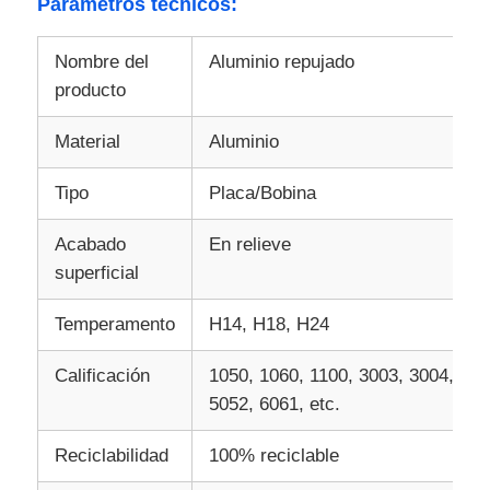
Parámetros técnicos:
placa de aluminio
Nombre del
Aluminio repujado
producto
Círculo de aluminio
Material
Aluminio
Tipo
Placa/Bobina
Bobina de aluminio recubierta de color
Acabado
En relieve
bobina de aluminio
superficial
Temperamento
H14, H18, H24
Bobina de aluminio de la tira
Calificación
1050, 1060, 1100, 3003, 3004,
5052, 6061, etc.
Placa a cuadros de aluminio
Reciclabilidad
100% reciclable
Aluminio grabado en relieve