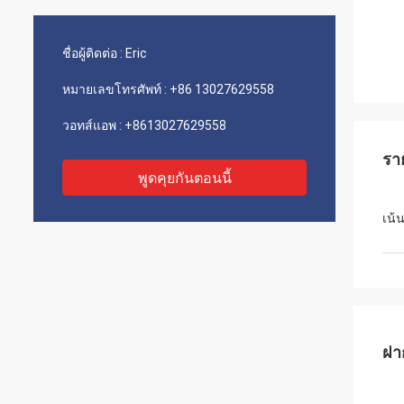
ชื่อผู้ติดต่อ :
Eric
หมายเลขโทรศัพท์ :
+86 13027629558
วอทส์แอพ :
+8613027629558
รา
พูดคุยกันตอนนี้
เน้
ฝา