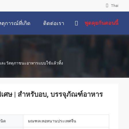
Thai
พูดคุยกันตอนนี้
หตุการณ์ที่เกิด
ติดต่อเรา
ขึ้น
ร และวัสดุภาชนะอาหารแบบใช้แล้วทิ้ง
พิเศษ | สำหรับอบ, บรรจุภัณฑ์อาหาร
เนิด
มณฑลเหอหนานประเทศจีน