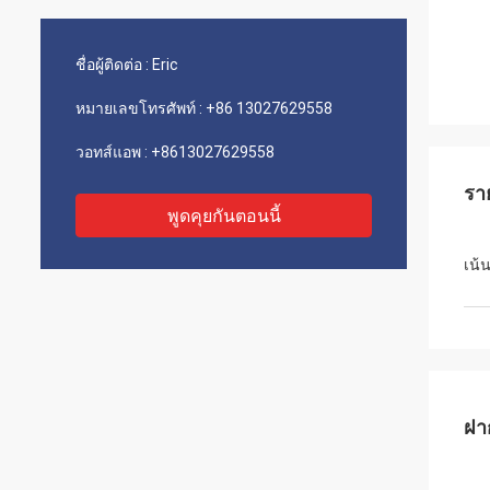
ชื่อผู้ติดต่อ :
Eric
หมายเลขโทรศัพท์ :
+86 13027629558
วอทส์แอพ :
+8613027629558
รา
พูดคุยกันตอนนี้
เน้
ฝา