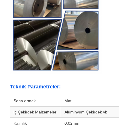
Fabrika turu
Kalite kontrolü
Bize Ulaşın
Haberler
Teknik Parametreler:
Durumlar
Sona ermek
Mat
Bir İndirim İste
İç Çekirdek Malzemeleri
Alüminyum Çekirdek vb.
Kalınlık
0,02 mm
Alüminyum folyo rulosu