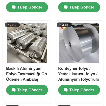
Folyo Yüksek Dyne
ekipmanları için
Talep Gönder
Talep Gönder
Easy Peel Çocuklara
dayanıklı Çıkıntılı
Gümüş Altın Folyo
Hava geçirmez
Koruma Tıbbi
Paketleme Bariyer
Folyo
Baskılı Alüminyum
Konteyner folyo /
Folyo Taşımacılığı Ön
Yemek kutusu folyo /
Ödemeli Ambalaj
Alüminyum folyo rulo
izolasyon pişirme ve
özelleştirilebilir 3003
Talep Gönder
Talep Gönder
üstün bariyer
ve 8011 alaşımları
sağlayan endüstriyel
gıda ambalajı folyo
uygulamalar için
nem geçirmez ve