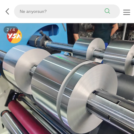
3
/
4