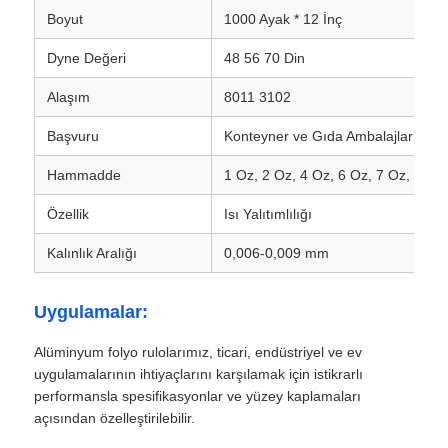
Boyut
1000 Ayak * 12 İnç
alüminyum plaka
Dyne Değeri
48 56 70 Din
Alaşım
8011 3102
alüminyum daire
Başvuru
Konteyner ve Gıda Ambalajları
Hammadde
1 Oz, 2 Oz, 4 Oz, 6 Oz, 7 Oz, Özelle
Renkli Alüminyum Bobin
Özellik
Isı Yalıtımlılığı
alüminyum bobin
Kalınlık Aralığı
0,006-0,009 mm
Alüminyum Şerit Rulo
Uygulamalar:
Alüminyum folyo rulolarımız, ticari, endüstriyel ve ev
Alüminyum Damalı Plaka
uygulamalarının ihtiyaçlarını karşılamak için istikrarlı
performansla spesifikasyonlar ve yüzey kaplamaları
açısından özelleştirilebilir.
kabartmalı alüminyum