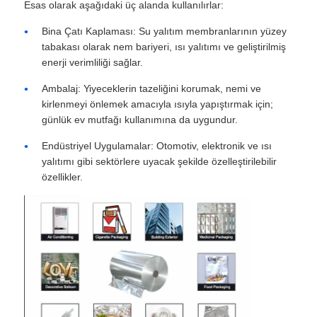
Esas olarak aşağıdaki üç alanda kullanılırlar:
Bina Çatı Kaplaması: Su yalıtım membranlarının yüzey
laminasyonlu alüminyum folyo
tabakası olarak nem bariyeri, ısı yalıtımı ve geliştirilmiş
enerji verimliliği sağlar.
Alüminyum petek panelleri
Ambalaj: Yiyeceklerin tazeliğini korumak, nemi ve
kirlenmeyi önlemek amacıyla ısıyla yapıştırmak için;
günlük ev mutfağı kullanımına da uygundur.
Alüminyum Petek
Endüstriyel Uygulamalar: Otomotiv, elektronik ve ısı
yalıtımı gibi sektörlere uyacak şekilde özelleştirilebilir
Ayna alüminyum
özellikler.