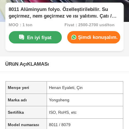
8011 Alüminyum folyo. Özelleştirilebilir. Su
geçirmez, nem geçirmez ve ısı yalıtımı. Çatı /
Duvar / HVAC Duc için.
MOQ：1 ton
Fiyat：2500-2700 usd/ton
Şimdi konuşalım.
En iyi fiyat
ÜRüN AçıKLAMASı
Menşe yeri
Henan Eyaleti, Çin
Marka adı
Yongsheng
Sertifika
ISO, RoHS, etc
Model numarası
8011 / 8079