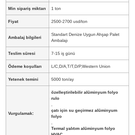
Min sipariş miktarı
1 ton
Fiyat
2500-2700 usd/ton
Standart Denize Uygun Ahşap Palet
Ambalaj bilgileri
Ambalajı
Teslim süresi
7-15 iş günü
Ödeme koşulları
L/C,D/A,T/T,D/P,Western Union
Yetenek temini
5000 ton/ay
özelleştirilebilir alüminyum folyo
rulo
,
çatı için su geçirmez alüminyum
Vurgulamak:
folyo
,
Termal yalıtım alüminyum folyo
HVAC