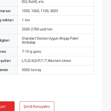
ISO, RoHS, etc
marası
1050, 1060, 1100, 3003
ş miktarı
1 ton
2500-2700 usd/ton
Standart Denize Uygun Ahşap Palet
lgileri
Ambalajı
resi
7-15 iş günü
şulları
L/C,D/A,D/P,T/T,Western Union
emini
5000 ton/ay
iyat
Şimdi Konuşalım.