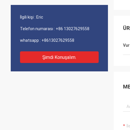
İlgili kişi :
Eric
ÜR
Telefon numarası :
+86 13027629558
whatsapp :
+8613027629558
Vur
Şimdi Konuşalım.
ME