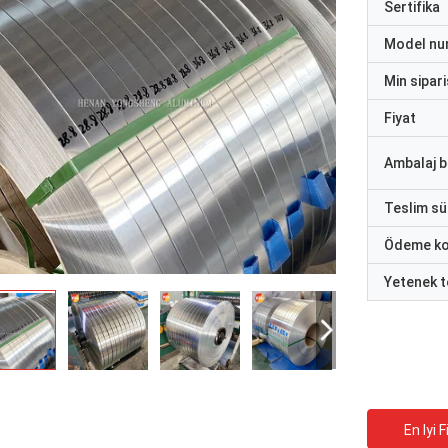
Sertifika
Model nu
Min sipari
Fiyat
Ambalaj bi
Teslim sü
Ödeme ko
Yetenek t
En Iyi F