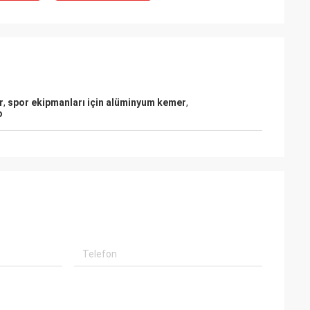
r
,
spor ekipmanları için alüminyum kemer
,
o