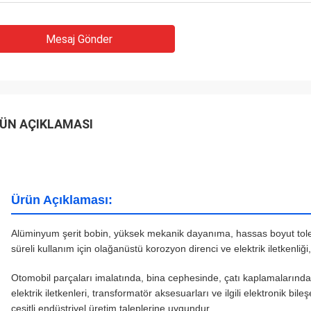
Mesaj Gönder
ÜN AÇIKLAMASI
Ürün Açıklaması:
Alüminyum şerit bobin, yüksek mekanik dayanıma, hassas boyut toleran
süreli kullanım için olağanüstü korozyon direnci ve elektrik iletkenliği
Otomobil parçaları imalatında, bina cephesinde, çatı kaplamalarında 
elektrik iletkenleri, transformatör aksesuarları ve ilgili elektronik bil
çeşitli endüstriyel üretim taleplerine uygundur.