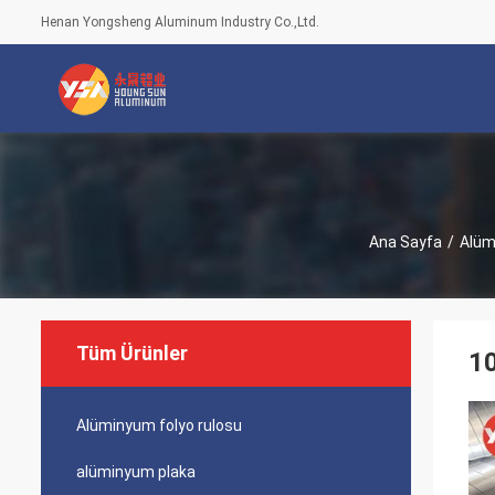
Henan Yongsheng Aluminum Industry Co.,Ltd.
Ana Sayfa
/
Alüm
Tüm Ürünler
10
Alüminyum folyo rulosu
alüminyum plaka