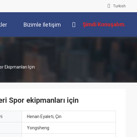
Turkish
Şimdi Konuşalım.
kler
Bizimle Iletişim
Kur
r Ekipmanları Için
i Spor ekipmanları için
i
Henan Eyaleti, Çin
ı
Yongsheng