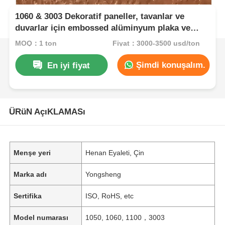
1060 & 3003 Dekoratif paneller, tavanlar ve
duvarlar için embossed alüminyum plaka ve
bobin
MOQ：1 ton
Fiyat：3000-3500 usd/ton
Şimdi konuşalım.
En iyi fiyat
ÜRüN AçıKLAMASı
Menşe yeri
Henan Eyaleti, Çin
Marka adı
Yongsheng
Sertifika
ISO, RoHS, etc
Model numarası
1050, 1060, 1100，3003