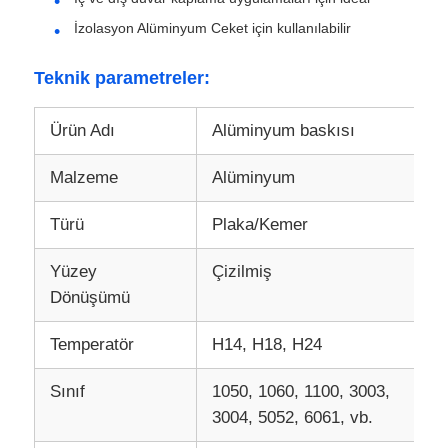
İzolasyon Alüminyum Ceket için kullanılabilir
Fabrika turu
Teknik parametreler:
Kalite kontrolü
Ürün Adı
Alüminyum baskısı
Malzeme
Alüminyum
Bize Ulaşın
Türü
Plaka/Kemer
Haberler
Yüzey
Çizilmiş
Dönüşümü
Durumlar
Temperatör
H14, H18, H24
Bir İndirim İste
Sınıf
1050, 1060, 1100, 3003,
3004, 5052, 6061, vb.
Alüminyum folyo rulosu