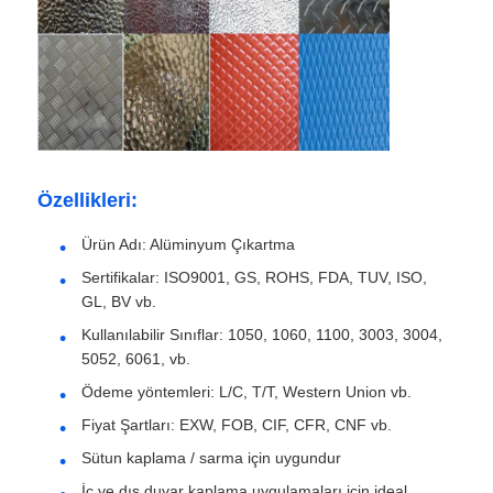
Özellikleri:
Ürün Adı: Alüminyum Çıkartma
Sertifikalar: ISO9001, GS, ROHS, FDA, TUV, ISO,
GL, BV vb.
Kullanılabilir Sınıflar: 1050, 1060, 1100, 3003, 3004,
Ana Sayfa
5052, 6061, vb.
Ödeme yöntemleri: L/C, T/T, Western Union vb.
Ürünler
Fiyat Şartları: EXW, FOB, CIF, CFR, CNF vb.
Sütun kaplama / sarma için uygundur
Hakkımızda
İç ve dış duvar kaplama uygulamaları için ideal