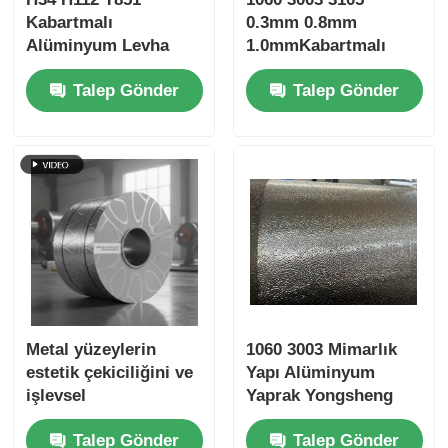
Kabartmalı
0.3mm 0.8mm
Alüminyum Levha
1.0mmKabartmalı
Bobin 3 Çubuk 5
Alüminyum Levha
Talep Gönder
Talep Gönder
Çubuk Çakıl Çekiç
Bobin 0.2-3.0mm
Dokusu PE PVDF
Yalıtım Ceketi Tavan
Renkli Kaplamalı
Sütun Kaplama
Bükme Kaynak
Buzdolabı Astarı için
İmalatı İçin Özel
Desen
Metal yüzeylerin
1060 3003 Mimarlık
estetik çekiciliğini ve
Yapı Alüminyum
işlevsel
Yaprak Yongsheng
performansını
Dekoratif Duvar
Talep Gönder
Talep Gönder
artırmak için
Panelleri, Sütun