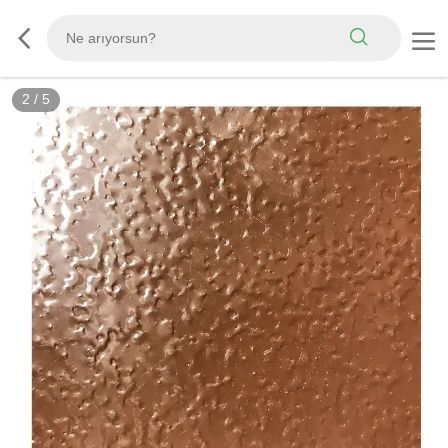
2
/
5