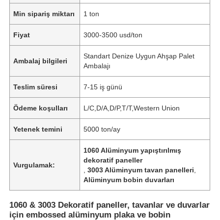
Min sipariş miktarı
1 ton
Fiyat
3000-3500 usd/ton
Standart Denize Uygun Ahşap Palet
Ambalaj bilgileri
Ambalajı
Teslim süresi
7-15 iş günü
Ödeme koşulları
L/C,D/A,D/P,T/T,Western Union
Yetenek temini
5000 ton/ay
1060 Alüminyum yapıştırılmış
dekoratif paneller
Vurgulamak:
,
3003 Alüminyum tavan panelleri
,
Alüminyum bobin duvarları
1060 & 3003 Dekoratif paneller, tavanlar ve duvarlar
için embossed alüminyum plaka ve bobin