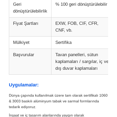
Geri
% 100 geri dönüştürülebilir
dönüştürülebilirlik
alüminyum plaka
Fiyat Şartları
EXW, FOB, CIF, CFR,
CNF, vb.
alüminyum daire
Mülkiyet
Sertifika
Renkli Alüminyum Bobin
Başvurular
Tavan panelleri, sütun
kaplamaları / sargılar, iç ve
alüminyum bobin
dış duvar kaplamaları
Alüminyum Şerit Rulo
Uygulamalar:
Dünya çapında kullanılmak üzere tam olarak sertifikalı 1060
Alüminyum Damalı Plaka
& 3003 baskılı alüminyum tabak ve sarmal formlarında
tedarik ediyoruz.
kabartmalı alüminyum
İnşaat ve iç tasarım alanlarında yaygın olarak