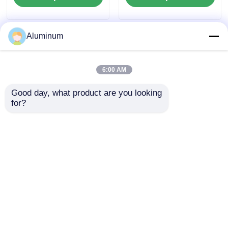
tasarlanmış baskılı
Kaplamaları ve Daha
alüminyum levha rulo
fazlası için
baskısı
Aluminum
6:00 AM
Good day, what product are you looking 
for?
1060 1100 Çıkıntılı
Kabartmalı
Alüminyum Kaplama
Alüminyumdan
Yapısı 1500mm
Yapılmış Kabartmalı
Genişliği, 200°C
Mimari Paneller,
Talep Gönder
Talep Gönder
Duvarlar ve Mimarlık
Ticari Bina Cepheleri
Panelleri İçin
ve İç Dekorasyon İçin
Belirlenir
İdealdir
Ana sayfa
Hakkımızda
Bize ulaşın
Desktop Site