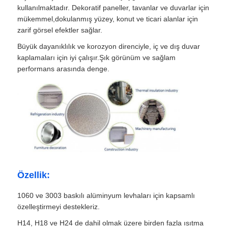
kullanılmaktadır. Dekoratif paneller, tavanlar ve duvarlar için
mükemmel,dokulanmış yüzey, konut ve ticari alanlar için
laminasyonlu alüminyum folyo
zarif görsel efektler sağlar.
Büyük dayanıklılık ve korozyon direnciyle, iç ve dış duvar
Alüminyum petek panelleri
kaplamaları için iyi çalışır.Şık görünüm ve sağlam
performans arasında denge.
Alüminyum Petek
Ayna alüminyum
Özellik:
1060 ve 3003 baskılı alüminyum levhaları için kapsamlı
özelleştirmeyi destekleriz.
H14, H18 ve H24 de dahil olmak üzere birden fazla ısıtma