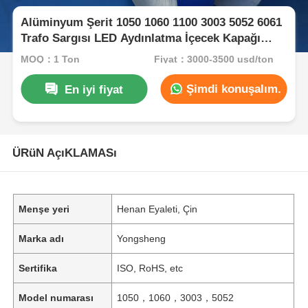
Alüminyum Şerit 1050 1060 1100 3003 5052 6061
Trafo Sargısı LED Aydınlatma İçecek Kapağı
Petek Çekirdek Jaluzi Alüminyum Plastik Boru
MOQ：1 Ton
Fiyat：3000-3500 usd/ton
Özel Genişlik ve Sertlik
Şimdi konuşalım.
En iyi fiyat
ÜRüN AçıKLAMASı
Menşe yeri
Henan Eyaleti, Çin
Marka adı
Yongsheng
Sertifika
ISO, RoHS, etc
Model numarası
1050，1060，3003，5052