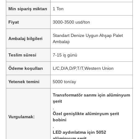
Min sipariş miktarı
1 Ton
Fiyat
3000-3500 usd/ton
Standart Denize Uygun Ahşap Palet
Ambalaj bilgileri
Ambalajı
Teslim süresi
7-15 iş günü
Ödeme koşulları
L/C,D/A,D/P,T/T,Western Union
Yetenek temini
5000 ton/ay
Transformatör sarımı için alüminyum
şerit
,
Özel genişlikte alüminyum şerit
Vurgulamak:
bobini
,
LED aydınlatma için 5052
alüminyum şerit