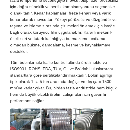
fazla temperleme seçeneğiyle mevcut olup, özel prosesiniz
için doğru süneklik ve sertlik kombinasyonunu seçmenize
olanak tanır. Kenar kaplamaları freze kenarı veya yarık
kenar olarak mevcuttur. Yüzeyi pürüzsüz ve düzgündür ve
taşıma ve işleme sırasında çizilmeleri önlemek için isteğe
bağlı olarak koruyucu film uygulanabilir. Kararlı mekanik
özellikleri ve tutarlı kalınlığıyla bu malzeme, çatlama
olmadan bükme, damgalama, kesme ve kaynaklamayı
destekler.
Tüm bobinler sıkı kalite kontrol altında üretilmekte ve
ISO9001, ROHS, FDA, TUV, GL ve BV dahil uluslararası
standartlara göre sertifikalandırılmaktadır. Bobin ağırlığı
tipik olarak 1 ila 5 ton arasında değişir ve dış çapı 1500
mm'ye kadar çıkar. Bu, birden fazla endüstride hem küçük
Ana Sayfa
hem de büyük ölçekli üretim çalışmaları için güvenilir
performans sağlar.
Ürünler
Hakkımızda