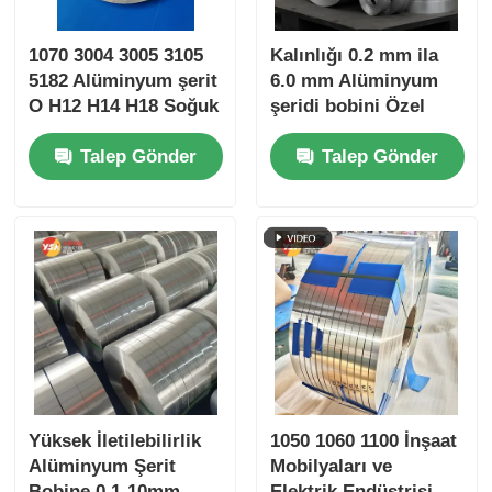
1070 3004 3005 3105
Kalınlığı 0.2 mm ila
5182 Alüminyum şerit
6.0 mm Alüminyum
O H12 H14 H18 Soğuk
şeridi bobini Özel
Sıcak Dolaştırılmış
boyutlu Elektrik
Talep Gönder
Talep Gönder
0.2-4 mm Hızlılık
ambalajı ve inşaat
Genişliği ±0.2 mm
projeleri için
Bas Bar ASTM EN JIS
uygundur
ISO SGS ROHS
Sertifikalı
Yüksek İletilebilirlik
1050 1060 1100 İnşaat
Alüminyum Şerit
Mobilyaları ve
Bobine 0.1-10mm
Elektrik Endüstrisi