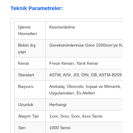
Teknik Parametreler:
alüminyum plaka
İşleme
Kesme/delme
Hizmetleri
alüminyum daire
Bobin dış
Gereksinimlerinize Göre 1500mm'ye Kadar
çapı
Renkli Alüminyum Bobin
Kenar
Freze Kenarı, Yarık Kenar
alüminyum bobin
Standart
ASTM, AISI, JIS, DIN, GB, ASTM-B209
Başvuru
Ambalaj, Otomotiv, İnşaat ve Mimarlık, Elekt
Alüminyum Şerit Rulo
Uygulamaları, Ev Aletleri
Uzunluk
Herhangi
Alüminyum Damalı Plaka
Alaşım Tipi
1xxx, 3xxx, 5xxx, 6xxx Serisi
Seri
1000 Serisi
kabartmalı alüminyum