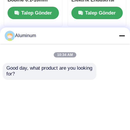
Özel Şerit Şerit Pil
için Alüminyum Şerit
Talep Gönder
Talep Gönder
Bağlantısı Kablo
Bobini
Koruma Otomatik
Radyatör
Transformörü
Aluminum
10:34 AM
Good day, what product are you looking 
for?
Elektrik / Otomobil /
Yongsheng
Deniz uygulamaları
Alüminyum Şerit
için özel alüminyum
1050/1060/1100
şeridi yüksek
Alaşımları Perde
Talep Gönder
Talep Gönder
iletkenlik ve korozyon
Duvarları, Çatı ve Alet
direnci için uygundur
Bileşenleri için
dönüştürücüler, ısı
Uzmanlaştırılmış