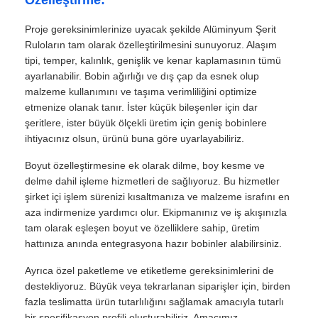
Proje gereksinimlerinize uyacak şekilde Alüminyum Şerit
Ruloların tam olarak özelleştirilmesini sunuyoruz. Alaşım
tipi, temper, kalınlık, genişlik ve kenar kaplamasının tümü
ayarlanabilir. Bobin ağırlığı ve dış çap da esnek olup
malzeme kullanımını ve taşıma verimliliğini optimize
etmenize olanak tanır. İster küçük bileşenler için dar
şeritlere, ister büyük ölçekli üretim için geniş bobinlere
ihtiyacınız olsun, ürünü buna göre uyarlayabiliriz.
Boyut özelleştirmesine ek olarak dilme, boy kesme ve
delme dahil işleme hizmetleri de sağlıyoruz. Bu hizmetler
şirket içi işlem sürenizi kısaltmanıza ve malzeme israfını en
aza indirmenize yardımcı olur. Ekipmanınız ve iş akışınızla
tam olarak eşleşen boyut ve özelliklere sahip, üretim
hattınıza anında entegrasyona hazır bobinler alabilirsiniz.
Ayrıca özel paketleme ve etiketleme gereksinimlerini de
destekliyoruz. Büyük veya tekrarlanan siparişler için, birden
fazla teslimatta ürün tutarlılığını sağlamak amacıyla tutarlı
bir spesifikasyon profili oluşturabiliriz. Amacımız,