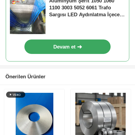
Alüminyum Şerit 1050 1060
1100 3003 5052 6061 Trafo
Sargısı LED Aydınlatma İçecek
Kapağı Petek Çekirdek Jaluzi
Alüminyum Plastik Boru Özel
Genişlik ve Sertlik
Devam et
Önerilen Ürünler