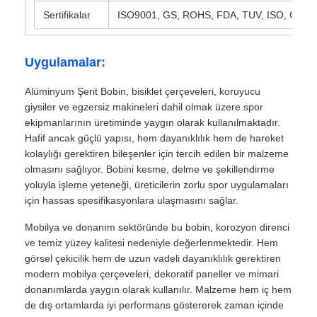
Sertifikalar
ISO9001, GS, ROHS, FDA, TUV, ISO, GL, B
laminasyonlu alüminyum folyo
Uygulamalar:
Alüminyum petek panelleri
Alüminyum Şerit Bobin, bisiklet çerçeveleri, koruyucu
giysiler ve egzersiz makineleri dahil olmak üzere spor
ekipmanlarının üretiminde yaygın olarak kullanılmaktadır.
Alüminyum Petek
Hafif ancak güçlü yapısı, hem dayanıklılık hem de hareket
kolaylığı gerektiren bileşenler için tercih edilen bir malzeme
Ayna alüminyum
olmasını sağlıyor. Bobini kesme, delme ve şekillendirme
yoluyla işleme yeteneği, üreticilerin zorlu spor uygulamaları
için hassas spesifikasyonlara ulaşmasını sağlar.
Mobilya ve donanım sektöründe bu bobin, korozyon direnci
ve temiz yüzey kalitesi nedeniyle değerlenmektedir. Hem
görsel çekicilik hem de uzun vadeli dayanıklılık gerektiren
modern mobilya çerçeveleri, dekoratif paneller ve mimari
donanımlarda yaygın olarak kullanılır. Malzeme hem iç hem
de dış ortamlarda iyi performans göstererek zaman içinde