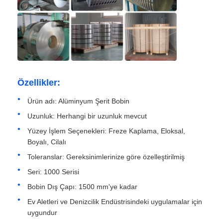
Fabrika turu
Kalite kontrolü
Özellikler:
Bize Ulaşın
Ürün adı: Alüminyum Şerit Bobin
Uzunluk: Herhangi bir uzunluk mevcut
Haberler
Yüzey İşlem Seçenekleri: Freze Kaplama, Eloksal,
Boyalı, Cilalı
Durumlar
Toleranslar: Gereksinimlerinize göre özelleştirilmiş
Seri: 1000 Serisi
Bir İndirim İste
Bobin Dış Çapı: 1500 mm'ye kadar
Ev Aletleri ve Denizcilik Endüstrisindeki uygulamalar için
uygundur
Alüminyum folyo rulosu