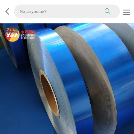
3
/
4