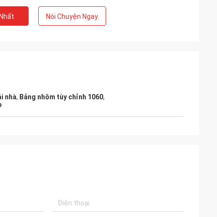
 Nhất
Nói Chuyện Ngay.
i nhà
,
Bảng nhôm tùy chỉnh 1060
,
p