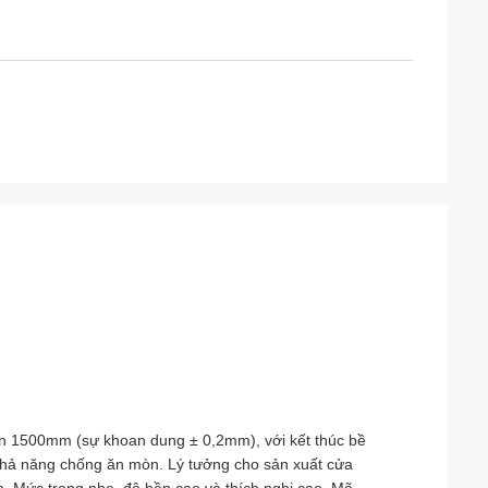
n 1500mm (sự khoan dung ± 0,2mm), với kết thúc bề
khả năng chống ăn mòn. Lý tưởng cho sản xuất cửa
m. Mức trọng nhẹ, độ bền cao và thích nghi cao. Mã