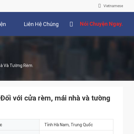
Vietnamese
Nói Chuyện Ngay.
iện
Liên Hệ Chúng
Tôi
hà Và Tường Rèm.
Đối với cửa rèm, mái nhà và tường
c
Tỉnh Hà Nam, Trung Quốc