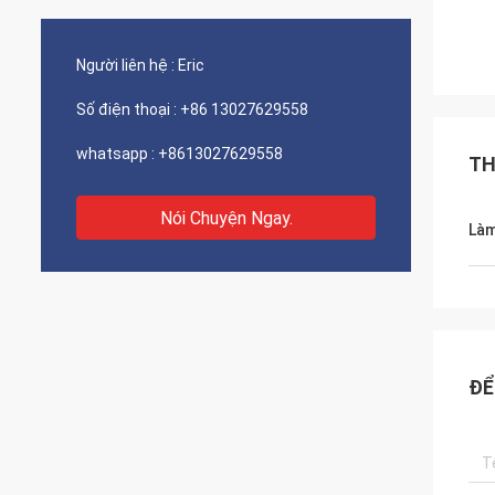
Người liên hệ :
Eric
Số điện thoại :
+86 13027629558
whatsapp :
+8613027629558
TH
Nói Chuyện Ngay.
Làm
ĐỂ