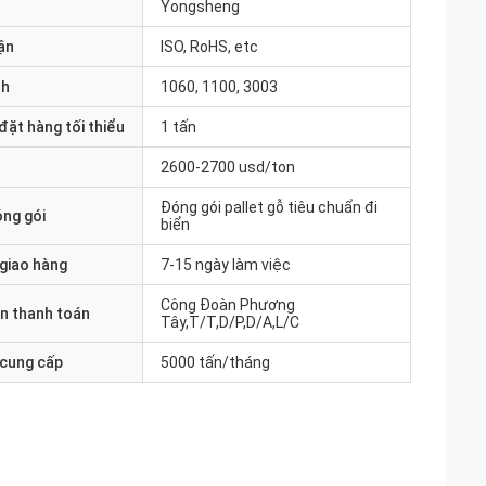
Yongsheng
ận
ISO, RoHS, etc
nh
1060, 1100, 3003
đặt hàng tối thiểu
1 tấn
2600-2700 usd/ton
Đóng gói pallet gỗ tiêu chuẩn đi
óng gói
biển
 giao hàng
7-15 ngày làm việc
Công Đoàn Phương
n thanh toán
Tây,T/T,D/P,D/A,L/C
 cung cấp
5000 tấn/tháng