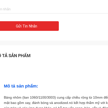
Gửi Tin Nhắn
 TẢ SẢN PHẨM
Mô tả sản phẩm:
Bảng nhôm (lian 1060/1100/3003) cung cấp chiều rộng từ 10mm đế
mặt bao gồm xay, đánh bóng và anodized.nó kết hợp thẩm mỹ với 
cửa tròn và các ứng dụng khác, nó hỗ trợ uốn cong, hàn, cắt và đâ