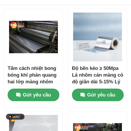
Tấm cách nhiệt bong
Độ bền kéo ≥ 50Mpa
bóng khí phản quang
Lá nhôm cán màng có
hai lớp màng nhôm
độ giãn dài 5-15% Lý
màng chắn hơi gia cố
tưởng cho bao bì
Gửi yêu cầu
Gửi yêu cầu
chống nóng tiết kiệm
thực phẩm, dược
năng lượng cho xây
phẩm và ứng dụng
dựng
công nghiệp