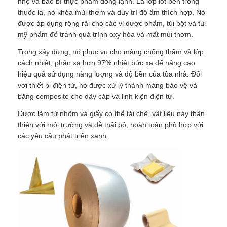
nhẹ và bao bì thực phẩm đông lạnh. Là lớp lót bên trong
thuốc lá, nó khóa mùi thơm và duy trì độ ẩm thích hợp. Nó
được áp dụng rộng rãi cho các vỉ dược phẩm, túi bột và túi
Tấm nhôm
mỹ phẩm để tránh quá trình oxy hóa và mất mùi thơm.
Trong xây dựng, nó phục vụ cho màng chống thấm và lớp
nhôm tròn
cách nhiệt, phản xạ hơn 97% nhiệt bức xạ để nâng cao
hiệu quả sử dụng năng lượng và độ bền của tòa nhà. Đối
với thiết bị điện tử, nó được xử lý thành màng bảo vệ và
Cuộn nhôm phủ màu
băng composite cho dây cáp và linh kiện điện tử.
Được làm từ nhôm và giấy có thể tái chế, vật liệu này thân
cuộn dây nhôm
thiện với môi trường và dễ thải bỏ, hoàn toàn phù hợp với
các yêu cầu phát triển xanh.
cuộn dây nhôm
Nhôm rô tấm
Nhôm dập nổi