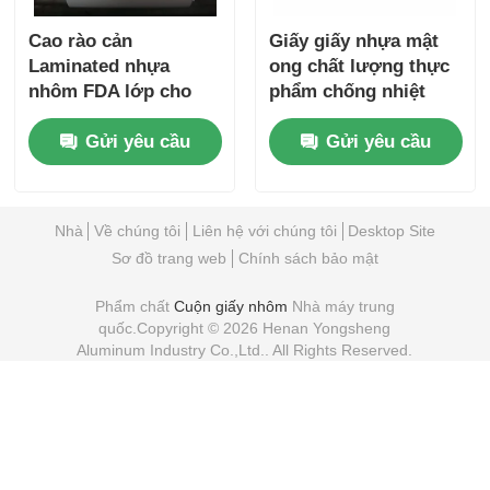
Cao rào cản
Giấy giấy nhựa mật
Laminated nhựa
ong chất lượng thực
nhôm FDA lớp cho
phẩm chống nhiệt
dược phẩm thực
chống mỡ giấy bọc
Gửi yêu cầu
Gửi yêu cầu
phẩm HVAC cách
burger cho phục vụ
nhiệt
ăn uống
Nhà
Về chúng tôi
Liên hệ với chúng tôi
Desktop Site
Sơ đồ trang web
Chính sách bảo mật
Phẩm chất
Cuộn giấy nhôm
Nhà máy trung
quốc.Copyright © 2026 Henan Yongsheng
Aluminum Industry Co.,Ltd.. All Rights Reserved.