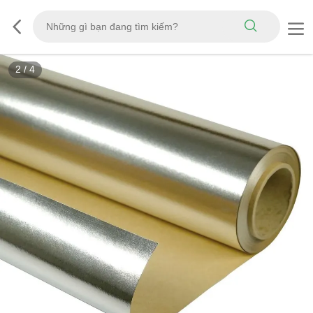
2
/
4