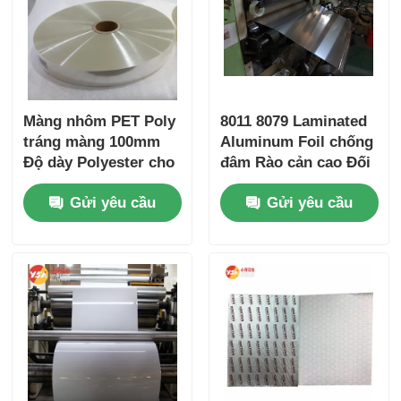
Màng nhôm PET Poly
8011 8079 Laminated
tráng màng 100mm
Aluminum Foil chống
Độ dày Polyester cho
đâm Rào cản cao Đối
ống dẫn khí
với dược phẩm
Gửi yêu cầu
Gửi yêu cầu
Blister Thực phẩm
mỹ phẩm công
nghiệp bao bì Bảo vệ
nhiệt