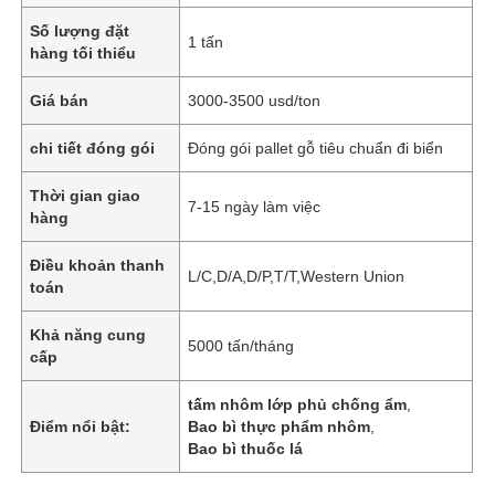
Số lượng đặt
1 tấn
hàng tối thiểu
Giá bán
3000-3500 usd/ton
chi tiết đóng gói
Đóng gói pallet gỗ tiêu chuẩn đi biển
Thời gian giao
7-15 ngày làm việc
hàng
Điều khoản thanh
L/C,D/A,D/P,T/T,Western Union
toán
Khả năng cung
5000 tấn/tháng
cấp
tấm nhôm lớp phủ chống ẩm
,
Điểm nổi bật:
Bao bì thực phẩm nhôm
,
Bao bì thuốc lá