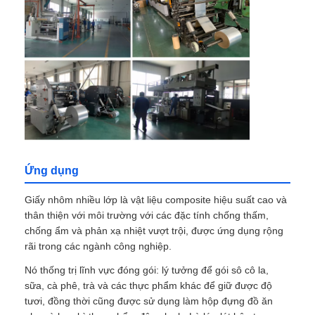
Tham quan nhà máy
Kiểm soát chất lượng
Liên hệ với chúng tôi
Ứng dụng
Tin tức
Giấy nhôm nhiều lớp là vật liệu composite hiệu suất cao và
thân thiện với môi trường với các đặc tính chống thấm,
Các trường hợp
chống ẩm và phản xạ nhiệt vượt trội, được ứng dụng rộng
rãi trong các ngành công nghiệp.
Yêu cầu báo giá
Nó thống trị lĩnh vực đóng gói: lý tưởng để gói sô cô la,
sữa, cà phê, trà và các thực phẩm khác để giữ được độ
tươi, đồng thời cũng được sử dụng làm hộp đựng đồ ăn
Cuộn giấy nhôm