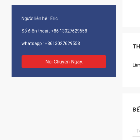
Người liên hệ :
Eric
Số điện thoại :
+86 13027629558
whatsapp :
+8613027629558
TH
Nói Chuyện Ngay.
Làm
ĐỂ