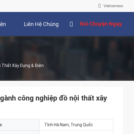
Vietnamese
Nói Chuyện Ngay.
iện
Liên Hệ Chúng
Tôi
 Thất Xây Dựng & Điện
ành công nghiệp đồ nội thất xây
c
Tỉnh Hà Nam, Trung Quốc