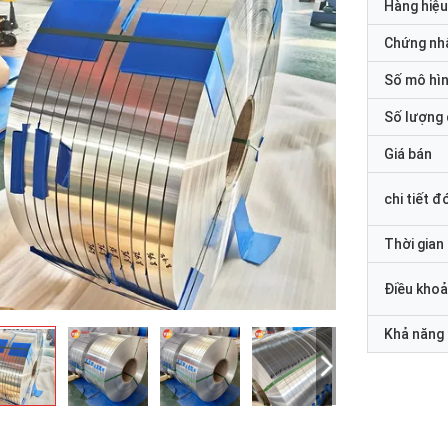
Hàng hiệu
Chứng nh
Số mô hì
Số lượng 
Giá bán
chi tiết đ
Thời gian
Điều khoả
Khả năng