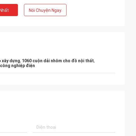
 Nhất
Nói Chuyện Ngay.
 xây dựng
,
1060 cuộn dải nhôm cho đồ nội thất
,
 công nghiệp điện