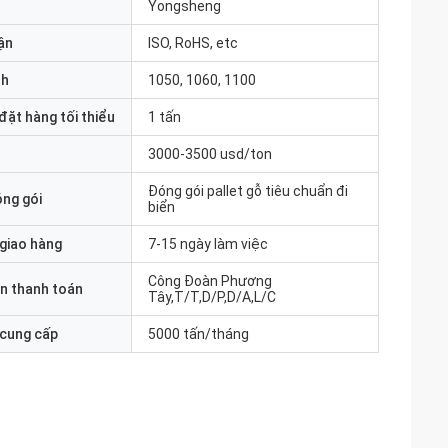
Yongsheng
ận
ISO, RoHS, etc
nh
1050, 1060, 1100
đặt hàng tối thiểu
1 tấn
3000-3500 usd/ton
Đóng gói pallet gỗ tiêu chuẩn đi
óng gói
biển
 giao hàng
7-15 ngày làm việc
Công Đoàn Phương
n thanh toán
Tây,T/T,D/P,D/A,L/C
 cung cấp
5000 tấn/tháng