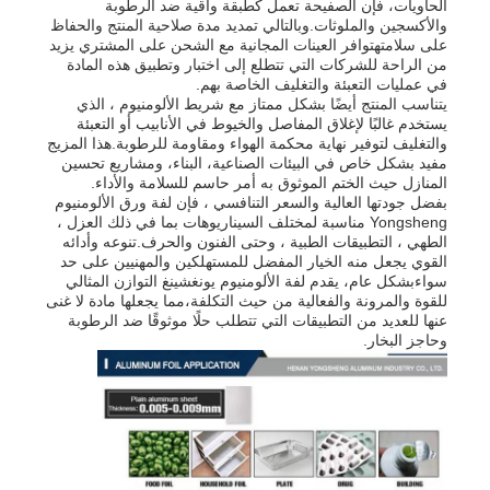
الحاويات، فإن الصفيحة تعمل كطبقة واقية ضد الرطوبة
والأكسجين والملوثات.وبالتالي تمديد مدة صلاحية المنتج والحفاظ
على سلامتهتوافر العينات المجانية مع الشحن على المشتري يزيد
من الراحة للشركات التي تتطلع إلى اختبار وتطبيق هذه المادة
في عمليات التعبئة والتغليف الخاصة بهم.
يتناسب المنتج أيضًا بشكل ممتاز مع شريط الألومنيوم ، الذي
يستخدم غالبًا لإغلاق المفاصل والخيوط في الأنابيب أو التعبئة
والتغليف لتوفير نهاية محكمة الهواء ومقاومة للرطوبة.هذا المزيج
مفيد بشكل خاص في البيئات الصناعية، البناء، ومشاريع تحسين
المنازل حيث الختم الموثوق به أمر حاسم للسلامة والأداء.
بفضل جودتها العالية والسعر التنافسي ، فإن لفة ورق الألومنيوم
Yongsheng مناسبة لمختلف السيناريوهات بما في ذلك العزل ،
الطهي ، التطبيقات الطبية ، وحتى الفنون والحرف.تنوعه وأدائه
القوي يجعل منه الخيار المفضل للمستهلكين والمهنيين على حد
سواءبشكل عام، يقدم لفة الألومنيوم يونغشينغ التوازن المثالي
للقوة والمرونة والفعالية من حيث التكلفة،مما يجعلها مادة لا غنى
عنها للعديد من التطبيقات التي تتطلب حلًا موثوقًا ضد الرطوبة
وحاجز البخار.