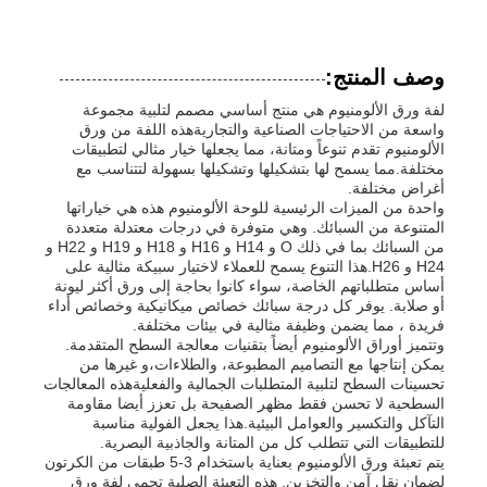
وصف المنتج:
لفة ورق الألومنيوم هي منتج أساسي مصمم لتلبية مجموعة
واسعة من الاحتياجات الصناعية والتجاريةهذه اللفة من ورق
الألومنيوم تقدم تنوعاً ومتانة، مما يجعلها خيار مثالي لتطبيقات
مختلفة.مما يسمح لها بتشكيلها وتشكيلها بسهولة لتتناسب مع
أغراض مختلفة.
واحدة من الميزات الرئيسية للوحة الألومنيوم هذه هي خياراتها
المتنوعة من السبائك. وهي متوفرة في درجات معتدلة متعددة
من السبائك بما في ذلك O و H14 و H16 و H18 و H19 و H22 و
H24 و H26.هذا التنوع يسمح للعملاء لاختيار سبيكة مثالية على
أساس متطلباتهم الخاصة، سواء كانوا بحاجة إلى ورق أكثر ليونة
أو صلابة. يوفر كل درجة سبائك خصائص ميكانيكية وخصائص أداء
فريدة ، مما يضمن وظيفة مثالية في بيئات مختلفة.
المنزل
وتتميز أوراق الألومنيوم أيضاً بتقنيات معالجة السطح المتقدمة.
يمكن إنتاجها مع التصاميم المطبوعة، والطلاءات،و غيرها من
تحسينات السطح لتلبية المتطلبات الجمالية والفعليةهذه المعالجات
السطحية لا تحسن فقط مظهر الصفيحة بل تعزز أيضا مقاومة
منتجات
التآكل والتكسير والعوامل البيئية.هذا يجعل الفولية مناسبة
للتطبيقات التي تتطلب كل من المتانة والجاذبية البصرية.
يتم تعبئة ورق الألومنيوم بعناية باستخدام 3-5 طبقات من الكرتون
معلومات عنا
لضمان نقل آمن والتخزين. هذه التعبئة الصلبة تحمي لفة ورق