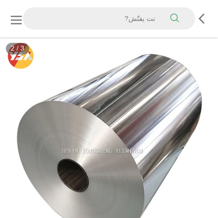
3
/
3