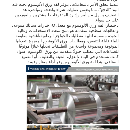
عندما يتعلق الأمر بالمعاملات، يتوفر لفة ورق الألومنيوم تحت فئة
البند "الدفع"، مما يضمن عمليات شراء واضحة ومباشرة.هذا
التصنيف يسهل من أمر وإدارة المدفوعات للمشترين والموردين
لوحة الألومنيوم
على حد سواء.
باختصار، لفة ورق الألومنيوم مع معدل O، خيارات سبائك متنوعة،
ومعالجات سطحية متقدمة هو منتج متعدد الاستخدامات وعالية
دائرة الألومنيوم
الجودة مصممة لتلبية متطلبات الحواجز الرطوبة،أغشية مقاومة
للماء قابلة للتنفس، ومطابقات ورق الألومنيوم المعززة. تعديلها
الموثوقة ومجموعة واسعة من التطبيقات تجعلها خيارًا موثوقًا
للصناعات التي تتطلب حلولًا متقدمة من ورق الألومنيوم. سواء
لفائف الألمنيوم المطلية بالألوان
كانت تستخدم في البناء ،العزل، التعبئة والتغليف، أو التصنيع
الصناعي، هذا لفة ورق الألومنيوم يوفر أداء ممتاز وقيمة.
لفائف الالومنيوم
لفائف قطاع الألومنيوم
لوحة الألومنيوم المتقلب
ألمنيوم منقوش