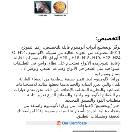
التخصيص:
يوفّر يونغشينغ أدوات ألومنيوم قابلة للتخصيص، رقم النموذج
8011، مصنوعة من الجودة العالية من سبيكة الألومنيوم O، H14،
H16، H18، H19، H22، H24 و H26.أوراق الألومنيوم لدينا قابلة
لإعادة التدويرهذه الألواح تستخدم على نطاق واسع في التطبيقات
النموذجية مثل الشعر في الألواح وصناعة الشعر، وتوفير أداء
ممتاز وموثوقية.
أوراق الألومنيوم لدينا تتميز بطبقة سطحية من الغشاء العازلة
للماء والتي تعزز المتانة والحمايةمما يجعلها مثالية للاستخدامات
الصناعية والتجارية المختلفةبالإضافة إلى ذلك، نحن نقدم خيارات
مع الصفائح الألومنيوم واجهة والصفائح الدرع تعزيز لتلبية
متطلبات القوة والتطبيق المحددة.
اختر "يونغشينغ" لاحتياجاتك من ورق الألومنيوم واستفد من
منتجات عالية الجودة بأسعار تنافسية، مصممة وفقًا لمواصفاتك
الدقيقة ومتطلبات التطبيق.