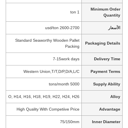
Minimum Order
1 ton
Quantity
الأسعار
2600-2700 usd/ton
Standard Seaworthy Wooden Pallet
Packaging Details
Packing
7-15work days
Delivery Time
Western Union,T/T,D/P,D/A,L/C
Payment Terms
5000 tons/month
Supply Ability
O, H14, H16, H18, H19, H22, H24, H26
Alloy
High Quality With Competiive Price
Advantage
75/150mm
Inner Diameter