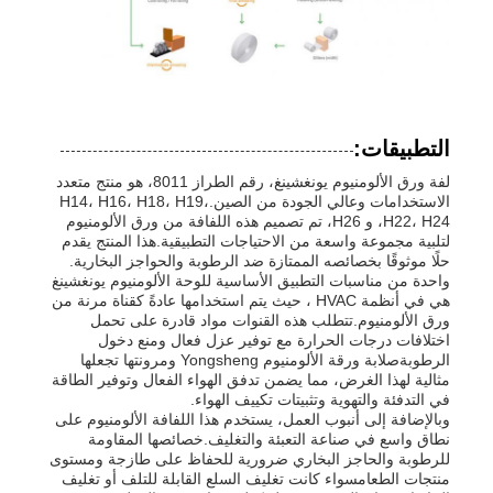
التطبيقات:
لفة ورق الألومنيوم يونغشينغ، رقم الطراز 8011، هو منتج متعدد
الاستخدامات وعالي الجودة من الصين.H14، H16، H18، H19،
H22، H24، و H26، تم تصميم هذه اللفافة من ورق الألومنيوم
لتلبية مجموعة واسعة من الاحتياجات التطبيقية.هذا المنتج يقدم
حلًا موثوقًا بخصائصه الممتازة ضد الرطوبة والحواجز البخارية.
واحدة من مناسبات التطبيق الأساسية للوحة الألومنيوم يونغشينغ
هي في أنظمة HVAC ، حيث يتم استخدامها عادةً كقناة مرنة من
ورق الألومنيوم.تتطلب هذه القنوات مواد قادرة على تحمل
اختلافات درجات الحرارة مع توفير عزل فعال ومنع دخول
الرطوبةصلابة ورقة الألومنيوم Yongsheng ومرونتها تجعلها
مثالية لهذا الغرض، مما يضمن تدفق الهواء الفعال وتوفير الطاقة
في التدفئة والتهوية وتثبيتات تكييف الهواء.
وبالإضافة إلى أنبوب العمل، يستخدم هذا اللفافة الألومنيوم على
نطاق واسع في صناعة التعبئة والتغليف.خصائصها المقاومة
للرطوبة والحاجز البخاري ضرورية للحفاظ على طازجة ومستوى
منتجات الطعامسواء كانت تغليف السلع القابلة للتلف أو تغليف