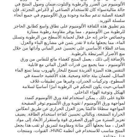
الألومنيوم من الضرر والرطوبة والتلوث،ضمان وصول المنتج في
حالة مثاليةسواء كان للاستخدام الصناعي أو لأغراض التجزئة، فإن
التعبئة الصلبة تدعم سلامة وجودة ورق الألومنيوم في جميع أنحاء
جولة في المصنع
سلسلة التوريد.
يتم تطبيق هذه اللفافة الألومنيوم على نطاق واسع كطابق الحاجز
للرطوبة من الألومنيوم ، مما يوفر مقاومة رطوبة ممتازة
ضبط الجودة
وخصائص حاجز.إنه حل فعال لحماية الأسطح من الرطوبة وتسلل
الماء، مما يجعلها مادة لا تقدر بثمن في مشاريع البناء والعزل.
يساعد الطلاء الأساسي على تحسين عمر المباني وأدائها من خلال
منع الأضرار المرتبطة بالرطوبة.
اتصل بنا
بالإضافة إلى ذلك ، يعمل المنتج كغشاء مائع للنفاس من ورق
الألومنيوم ، مما يجمع بين قدرات العزل المائي مع قابلية
التنفس.هذه الميزة الفريدة تسمح للبخار بالهروب بينما تمنع الماء
أخبار
السائل، لضمان بيئة جافة وصحية. هذه الأغشية حاسمة في
السطوح، وتركيبات الجدران، وغيرها من تطبيقات غلاف
المباني،حيث يكون التحكم في الرطوبة أمرًا أساسيًا لسلامة
الهيكل ونوعية الهواء الداخلي.
الحالات
علاوة على ذلك ، يمكن استخدام لفة ورق الألومنيوم كتمدد
لمواجهة ورق الألومنيوم / تقوية ورق الألمنيوم.توفر الصفيحة
المواجهة سطحًا عاكسًا يعزز العزل الحراري عن طريق انعكاس
الحرارة المشعة، وبالتالي تحسين كفاءة استخدام الطاقة. يضيف
اطلب عرض أسعار
تعزيز السترة من الورق الصفري قوة واستقرار الأبعاد إلى مواد
العزل ، مما يجعلها أكثر متانة ومقاومة لتمزيق أو ثقب.هذا يجعل
المنتج مناسب للاستخدام في أنظمة HVAC، القنوات، ومنتجات
لفة رقائق الألومنيوم
عزل مختلفة.