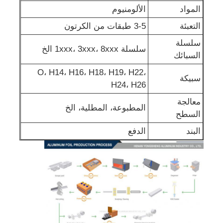
المواد
الألومنيوم
التعبئة
3-5 طبقات من الكرتون
سلسلة
سلسلة 1xxx، 3xxx، 8xxx الخ
السبائك
O، H14، H16، H18، H19، H22،
سبيكة
H24، H26
معالجة
المطبوعة، المطلية، الخ
السطح
البند
الدفع