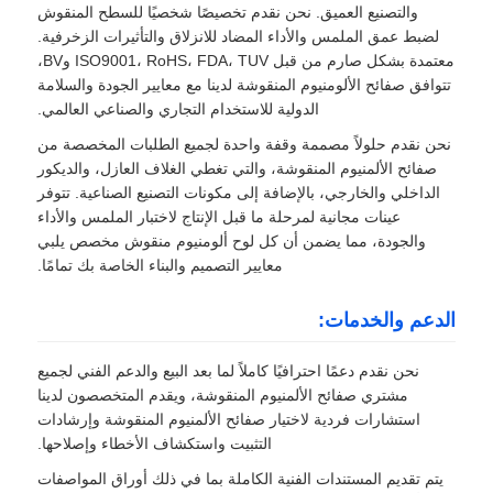
والتصنيع العميق. نحن نقدم تخصيصًا شخصيًا للسطح المنقوش
لضبط عمق الملمس والأداء المضاد للانزلاق والتأثيرات الزخرفية.
معتمدة بشكل صارم من قبل ISO9001، RoHS، FDA، TUV وBV،
تتوافق صفائح الألومنيوم المنقوشة لدينا مع معايير الجودة والسلامة
الدولية للاستخدام التجاري والصناعي العالمي.
نحن نقدم حلولاً مصممة وقفة واحدة لجميع الطلبات المخصصة من
صفائح الألمنيوم المنقوشة، والتي تغطي الغلاف العازل، والديكور
الداخلي والخارجي، بالإضافة إلى مكونات التصنيع الصناعية. تتوفر
عينات مجانية لمرحلة ما قبل الإنتاج لاختبار الملمس والأداء
والجودة، مما يضمن أن كل لوح ألومنيوم منقوش مخصص يلبي
معايير التصميم والبناء الخاصة بك تمامًا.
الدعم والخدمات:
نحن نقدم دعمًا احترافيًا كاملاً لما بعد البيع والدعم الفني لجميع
مشتري صفائح الألمنيوم المنقوشة، ويقدم المتخصصون لدينا
استشارات فردية لاختيار صفائح الألمنيوم المنقوشة وإرشادات
التثبيت واستكشاف الأخطاء وإصلاحها.
يتم تقديم المستندات الفنية الكاملة بما في ذلك أوراق المواصفات