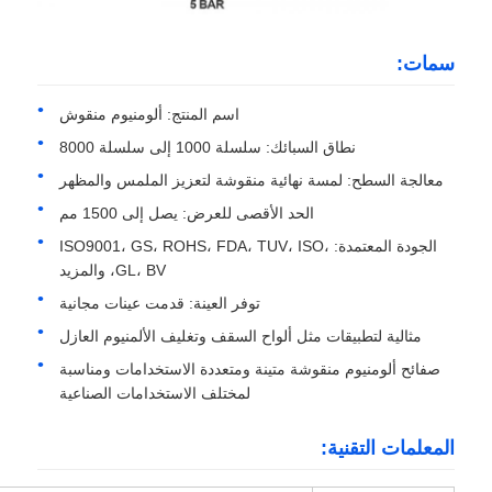
سمات:
جولة في المصنع
اسم المنتج: ألومنيوم منقوش
ضبط الجودة
نطاق السبائك: سلسلة 1000 إلى سلسلة 8000
معالجة السطح: لمسة نهائية منقوشة لتعزيز الملمس والمظهر
اتصل بنا
الحد الأقصى للعرض: يصل إلى 1500 مم
الجودة المعتمدة: ISO9001، GS، ROHS، FDA، TUV، ISO،
GL، BV، والمزيد
أخبار
توفر العينة: قدمت عينات مجانية
مثالية لتطبيقات مثل ألواح السقف وتغليف الألمنيوم العازل
الحالات
صفائح ألومنيوم منقوشة متينة ومتعددة الاستخدامات ومناسبة
لمختلف الاستخدامات الصناعية
اطلب عرض أسعار
المعلمات التقنية:
لفة رقائق الألومنيوم