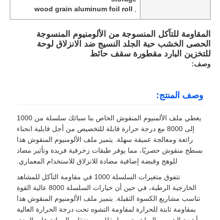
wood grain aluminum foil roll
,
المقاومة للتآكل المنسوجة من الألومنيوم المنسوجة
الحصى الخشب حبة الجلد النسيج ضد الانزلاق لوحة
للتخزين البارد مقطورة سقف حائط
وصف:
وصف المنتج:
يغطي ملف الألمنيوم المنقوش الخاص بنا سبائك سلسلة من 1000
إلى 8000 مع درجة حرارة قابلة للتخصيص من أجل قابلية انحناء
رائعة ومعالجة عميقة سهلة. يتميز ملف الألومنيوم المنقوش هذا
بسطح منقوش حصريًا، مما يوفر طبقات زخرفية فريدة وتأثير مضاد
للوهج وقبضة إضافية مضادة للانزلاق للاستخدام المعماري.
تتفوق متغيرات السلسلة 1000 في مقاومة التآكل للمشاهد
الخارجية الرطبة، في حين أن خيارات السلسلة 8000 عالية القوة
تناسب مشاريع الكسوة الثقيلة. يتميز ملف الألومنيوم المنقوش هذا
بمقاومة ثابتة للحرارة لمقاومة التشوه تحت درجة الحرارة العالية
وأشعة الشمس المباشرة، مما يقلل من نفقات الصيانة على المدى