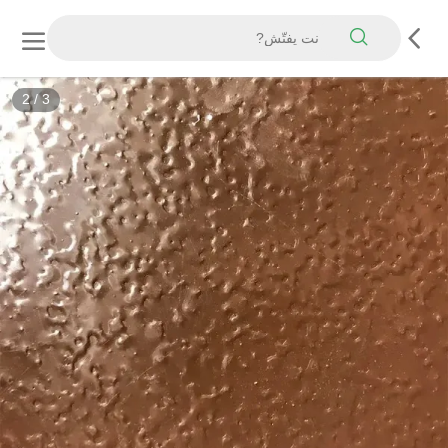
3
/
3