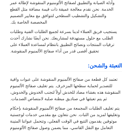
وأدلة الصيانة والتطبيق لصفائح الألومنيوم المنقوشة لإطالة عمر
الخدمة. نحن نقدم معالجة عميقة ذات قيمة مضافة مثل القطع
والتشكيل والتشطيب السطحي لتتوافق مع معايير التصميم
المخصصة الخاصة بك.
يستجيب فريق العملاء لدينا بسرعة لجميع الطلبات الفنية وطلبات
الطلب مع حلول مستهدفة لمشاريعك. نحن أيضًا نشارك أحدث
ترقيات المنتجات ونصائح التطبيق بانتظام لمساعدة العملاء على
تحقيق أقصى قدر من أداء صفائح الألمنيوم المنقوشة.
التعبئة والشحن:
تعتمد كل قطعة من صفائح الألمنيوم المنقوشة على عبوات واقية
للتصدير لحماية سطحها المزخرف. يتم تغليف صفائح الألمنيوم
المنقوشة هذه بغشاء مضاد للخدش أولاً لتجنب الخدوش والخدوش،
ثم يتم تعبئتها في صناديق مبطنة صلبة لامتصاص الصدمات.
يتم تغليف الطلبات المجمعة من صفائح الألمنيوم المنقوشة بإحكام
وتغليفها لمزيد من الثبات. نحن نتعاون مع مقدمي خدمات لوجستية
موثوقين يقدمون التتبع في الوقت الفعلي، وتتحمل عبواتنا المتينة
التعامل مع النقل القاسي، مما يضمن وصول صفائح الألومنيوم