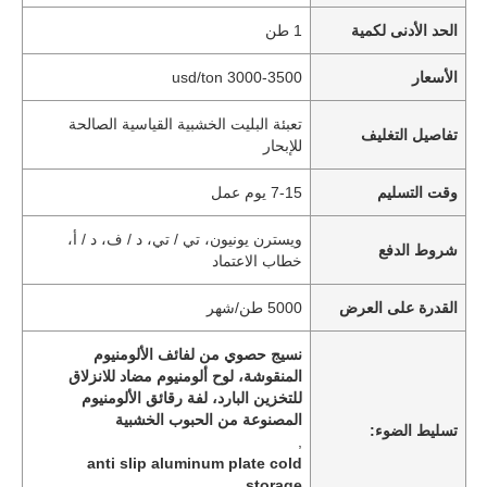
الحد الأدنى لكمية
1 طن
الأسعار
3000-3500 usd/ton
تعبئة البليت الخشبية القياسية الصالحة
تفاصيل التغليف
للإبحار
وقت التسليم
7-15 يوم عمل
ويسترن يونيون، تي / تي، د / ف، د / أ،
شروط الدفع
خطاب الاعتماد
القدرة على العرض
5000 طن/شهر
نسيج حصوي من لفائف الألومنيوم
المنقوشة، لوح ألومنيوم مضاد للانزلاق
للتخزين البارد، لفة رقائق الألومنيوم
المصنوعة من الحبوب الخشبية
تسليط الضوء:
,
anti slip aluminum plate cold
storage