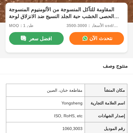
المقاومة للتآكل المنسوجة من الألومنيوم المنسوجة
الحصى الخشب حبة الجلد النسيج ضد الانزلاق لوحة
للتخزين البارد مقطورة سقف حائط
الأسعار：3000-3500 usd/ton
MOQ：1 طن
نتحدث الآن
افضل سعر
منتوج وصف
مكان المنشأ
مقاطعة خنان، الصين
اسم العلامة التجارية
Yongsheng
إصدار الشهادات
ISO, RoHS, etc
رقم الموديل
1060,3003