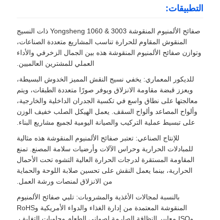
التطبيقات:
ورق الألومنيوم المصفوف
صفائح الألمنيوم المنقوشة Yongsheng 1060 & 3003 ذات النسيج
المنقوش المقاوم للحرارة تناسب المشاريع متعددة الصناعات،
وتوازن صفائح الألمنيوم المنقوشة هذه بين الجمال الزخرفي والأداء
ألواح قرص الألومنيوم
العملي للمشترين العالميين.
للديكور المعماري: يخفي نسيج النقش المميز الخدوش البسيطة،
قرص العسل الألومنيوم
ويعزز قبضة مقاومة الانزلاق ويوفر صورًا متعددة الطبقات، ويتم
معالجتها على نطاق واسع في تكسية الجدران الداخلية والخارجية،
وألواح المصاعد وألواح السقف. يعمل الهيكل الصلب خفيف الوزن
مرآة الألومنيوم
على تبسيط عملية التركيب والصيانة اليومية لجميع مشاريع البناء.
للإنتاج الصناعي: تعتبر صفائح الألمنيوم المنقوشة هذه مثالية
للمبادلات الحرارية وحراس الآلات وأرضيات سلامة المصنع. تمنع
المقاومة المستقرة لدرجات الحرارة العالية التشوه تحت الأحمال
الحرارية، بينما يعمل النقش على تحسين صلابة اللوحة والحماية
من الانزلاق لمنصات ورشة العمل.
بالنسبة لمجالات الأغذية والمشروبات: تلبي صفائح الألمنيوم
المنقوشة المعتمدة من إدارة الغذاء والدواء الأمريكية وRoHS
وISO معايير النظافة الصارمة لصواني الطعام وحاويات التغليف.