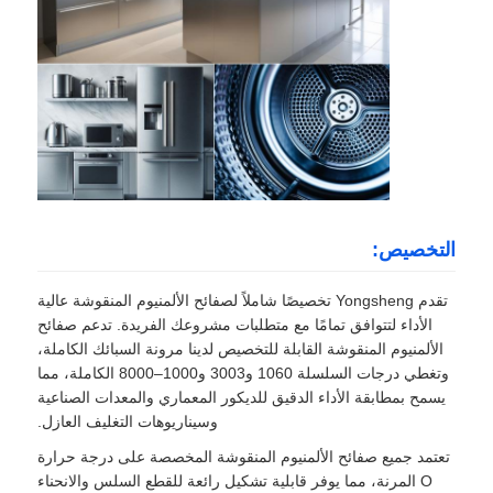
التخصيص:
تقدم Yongsheng تخصيصًا شاملاً لصفائح الألمنيوم المنقوشة عالية
الأداء لتتوافق تمامًا مع متطلبات مشروعك الفريدة. تدعم صفائح
الألمنيوم المنقوشة القابلة للتخصيص لدينا مرونة السبائك الكاملة،
وتغطي درجات السلسلة 1060 و3003 و1000–8000 الكاملة، مما
يسمح بمطابقة الأداء الدقيق للديكور المعماري والمعدات الصناعية
وسيناريوهات التغليف العازل.
تعتمد جميع صفائح الألمنيوم المنقوشة المخصصة على درجة حرارة
O المرنة، مما يوفر قابلية تشكيل رائعة للقطع السلس والانحناء