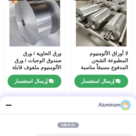
الحاجز
لا أوراق الألومنيوم
ورق الحاوية / ورق
المطبوعة الشحن
صندوق الوجبات / ورق
المدفوع مسبقاً مناسبة
الألومنيوم ملفوف قابلة
للتعبئة العازلة للتعبئة
للتخصيص ♪ سبائك 3003
إرسال استفسار
إرسال استفسار
والتطبيقات الصناعية التي
و 8011 ♪ ورق تغليف
تضمن حاجزًا متفوقًا
الطعام ♪ مقاوم للرطوبة
والحرارة
Aluminum
8:41 AM