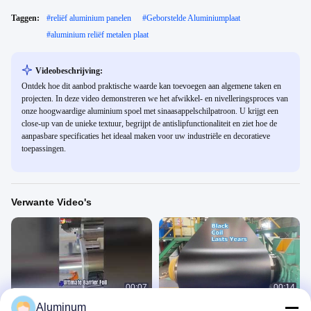
Taggen:
#
reliëf aluminium panelen
#
Geborstelde Aluminiumplaat
#
aluminium reliëf metalen plaat
Videobeschrijving:
Ontdek hoe dit aanbod praktische waarde kan toevoegen aan algemene taken en
projecten. In deze video demonstreren we het afwikkel- en nivelleringsproces van
onze hoogwaardige aluminium spoel met sinaasappelschilpatroon. U krijgt een
close-up van de unieke textuur, begrijpt de antislipfunctionaliteit en ziet hoe de
aanpasbare specificaties het ideaal maken voor uw industriële en decoratieve
toepassingen.
Verwante Video's
00:07
00:14
Aluminum
gelamineerd papier aluminiumfolie
Bekijk 1050 1060 1070 1100 1145