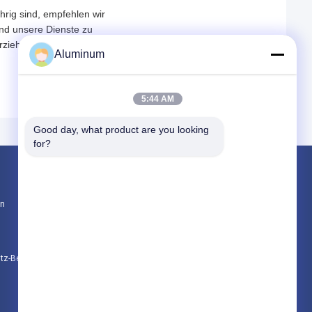
rig sind, empfehlen wir
 und unsere Dienste zu
Erziehungsberechtigten
Aluminum
5:44 AM
Good day, what product are you looking 
for?
Produkte
en
Aluminiumfolienrolle
Aluminiumplatte
Aluminiumkreis
utz-Bestimmungen
Alle Kategorien