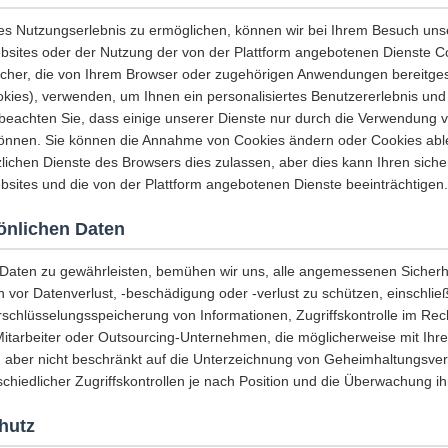
es Nutzungserlebnis zu ermöglichen, können wir bei Ihrem Besuch uns
sites oder der Nutzung der von der Plattform angebotenen Dienste C
icher, die von Ihrem Browser oder zugehörigen Anwendungen bereitges
es), verwenden, um Ihnen ein personalisiertes Benutzererlebnis und 
e beachten Sie, dass einige unserer Dienste nur durch die Verwendung 
önnen. Sie können die Annahme von Cookies ändern oder Cookies abl
lichen Dienste des Browsers dies zulassen, aber dies kann Ihren sicher
sites und die von der Plattform angebotenen Dienste beeinträchtigen.
sönlichen Daten
r Daten zu gewährleisten, bemühen wir uns, alle angemessenen Sich
n vor Datenverlust, -beschädigung oder -verlust zu schützen, einschließ
rschlüsselungsspeicherung von Informationen, Zugriffskontrolle im Re
Mitarbeiter oder Outsourcing-Unternehmen, die möglicherweise mit Ihr
, aber nicht beschränkt auf die Unterzeichnung von Geheimhaltungsver
chiedlicher Zugriffskontrollen je nach Position und die Überwachung ihr
hutz