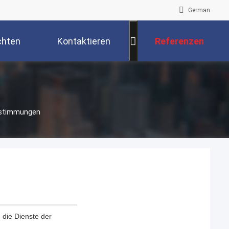
German
chten
Kontaktieren
Referenzen
Sie Uns
Bestimmungen
e die Dienste der