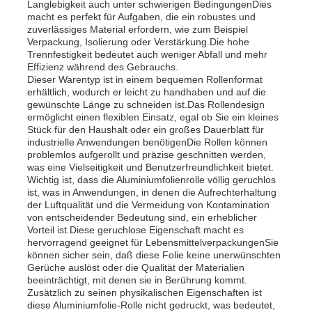
Langlebigkeit auch unter schwierigen BedingungenDies
macht es perfekt für Aufgaben, die ein robustes und
zuverlässiges Material erfordern, wie zum Beispiel
Werksbesichtigung
Verpackung, Isolierung oder Verstärkung.Die hohe
Trennfestigkeit bedeutet auch weniger Abfall und mehr
Effizienz während des Gebrauchs.
Dieser Warentyp ist in einem bequemen Rollenformat
Qualitätskontrolle
erhältlich, wodurch er leicht zu handhaben und auf die
gewünschte Länge zu schneiden ist.Das Rollendesign
ermöglicht einen flexiblen Einsatz, egal ob Sie ein kleines
Kontakt
Stück für den Haushalt oder ein großes Dauerblatt für
industrielle Anwendungen benötigenDie Rollen können
problemlos aufgerollt und präzise geschnitten werden,
was eine Vielseitigkeit und Benutzerfreundlichkeit bietet.
Nachrichten
Wichtig ist, dass die Aluminiumfolienrolle völlig geruchlos
ist, was in Anwendungen, in denen die Aufrechterhaltung
der Luftqualität und die Vermeidung von Kontamination
Fälle
von entscheidender Bedeutung sind, ein erheblicher
Vorteil ist.Diese geruchlose Eigenschaft macht es
hervorragend geeignet für LebensmittelverpackungenSie
können sicher sein, daß diese Folie keine unerwünschten
Angebot anfordern
Gerüche auslöst oder die Qualität der Materialien
beeinträchtigt, mit denen sie in Berührung kommt.
Zusätzlich zu seinen physikalischen Eigenschaften ist
Aluminiumfolienrolle
diese Aluminiumfolie-Rolle nicht gedruckt, was bedeutet,