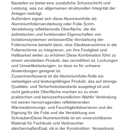
Bauteilen.es bietet eine zusätzliche Schutzschicht und
Leistung, was zur allgemeinen strukturellen Integrität der
Anlagen beiträgt.
Laminatfolie aus Aluminium
Außerdem eignet sich diese Aluminiumfolie als
Aluminiumfolienverstärkung oder Folie-Scrim-
Verstärkung.reflektierende Oberfläche, die die
Aluminiumwabenpaneele
ästhetischen und funktionalen Eigenschaften von
Isolationssystemen verbessertDie Verstärkung der
Folienschirme besteht darin, eine Glasfaserschirme in die
Folienschirme zu integrieren, um ihre Festigkeit und
Aluminiumbienenwabe
Haltbarkeit weiter zu erhöhen.Diese Kombination führt zu
einem verstärkten Produkt, das zerreißfest ist, Lochungen
und Umweltbelastungen, so dass es für schwere
Spiegel Aluminium
Anwendungen geeignet ist.
Zusammenfassend ist die Aluminiumfolie-Rolle ein
vielseitiges und leistungsfähiges Produkt, das auf strenge
Qualitäts- und Sicherheitsstandards ausgelegt ist.und
nicht gedruckte Oberfläche machen es zu einer
praktischen und benutzerfreundlichen WahlIn Verbindung
mit seinen hervorragenden reflektierenden
Wärmedämmungs- und Feuchtigkeitsbarrieren und der
Eignung für die Folie und die Verstärkung von
SchraubenDiese Aluminiumfolie ist ein unverzichtbares
Material für Fachleute und Verbraucher
gleichermaßenEgal, ob in der Konstruktion, Verpackung