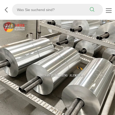
3
/
4