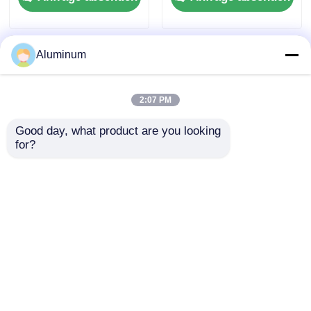
8011 ♪
Lebensmittelverpacku
ngsfolie ♪
Aluminum
Feuchtigkeitsdicht &
hitzebeständig
2:07 PM
Good day, what product are you looking 
for?
Aluminiumfolie
8011 Aluminiumfolie
Rollen Id 76mm
Rohstoff für die
152mm und
Herstellung von
anpassbare Größen
wasserdichten
Anfrage absenden
Anfrage absenden
perfekte Verpackung
Membranen für das
Isolierung und
Bauen von
verschiedene
Bandkanälen
Industriezweige
Startseite
Über uns
Kontakt
Desktop Site