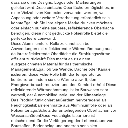
dass sie ohne Designs, Logos oder Markierungen
geliefert wird.Diese einfache Oberfläche ermöglicht es, in
einer Vielzahl von Kontexten verwendet werden, wo
Aluminiumplatte
Anpassung oder weitere Verarbeitung erforderlich sein
könnteEgal, ob Sie Ihre eigene Marke drucken möchten
oder einfach nur eine saubere, reflektierende Oberfläche
Aluminiumkreis
benötigen, diese nicht gedruckte Folienrolle bietet die
perfekte leere Leinwand.
Diese Aluminiumfolie-Rolle zeichnet sich bei
Anwendungen mit reflektierender Wärmedämmung aus,
Farbbeschichtete Aluminiumspule
da ihre reflektierende Oberfläche die Strahlungswärme
effizient zurückwirft.Dies macht es zu einem
ausgezeichneten Material für das thermische
Aluminiumspule
Management.Egal, ob Sie Wände, Dächer oder Kanäle
isolieren, diese Folie-Rolle hilft, die Temperatur zu
kontrollieren, indem sie die Wärme abwirft, den
Energieverbrauch reduziert und den Komfort erhöht.Diese
Aluminiumstreifen-Spule
reflektierende Wärmedämmung ist im Bauwesen sehr
wertvoll, der Automobilindustrie und der Klimaanlage.
Das Produkt funktioniert außerdem hervorragend als
Feuchtigkeitsbarrierenmatte aus Aluminiumfolie oder als
Aluminiumkarschtafel
Folieunterlage.Schutz der unterliegenden Oberflächen vor
WasserschädenDiese Feuchtigkeitsbarriere ist
entscheidend für die Verlängerung der Lebensdauer von
Prägeartiges Aluminium
Baustoffen, Bodenbelag und anderen sensiblen