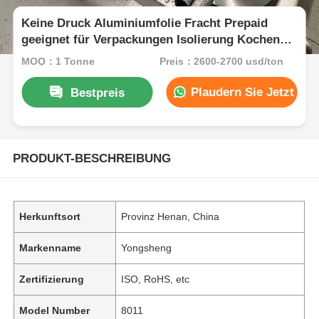
Keine Druck Aluminiumfolie Fracht Prepaid
geeignet für Verpackungen Isolierung Kochen
und industrielle Anwendungen, die eine
MOQ：1 Tonne
Preis：2600-2700 usd/ton
überlegene Barriere gewährleisten
Plaudern Sie Jetzt
Bestpreis
PRODUKT-BESCHREIBUNG
Herkunftsort
Provinz Henan, China
Markenname
Yongsheng
Zertifizierung
ISO, RoHS, etc
Model Number
8011