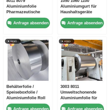
8011 8079
1050 1060 1100
Aluminiumfolie
Aluminiumgurt für
Pharmazeutische
Haushaltsgeräte
Aluminiumfolie
Sportgeräte
Anfrage absenden
Anfrage absenden
Blisterfolie High Dyne
Easy Peel
Kinderbeständig
Prägelt Silber-
Goldfolie Luftschutz
medizinische
Verpackung
Barrierefolie
Behälterfolie /
3003 8011
Speiseboxfolie /
Umweltschonende
Aluminiumfolie Roll
Aluminiumfolie für
anpassbar ♪
die Backerei
Anfrage absenden
Anfrage absenden
Legierungen 3003 &