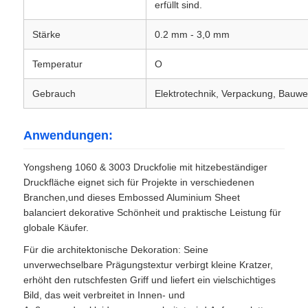
erfüllt sind.
Laminatfolie aus Aluminium
Stärke
0.2 mm - 3,0 mm
Temperatur
O
Aluminiumwabenpaneele
Gebrauch
Elektrotechnik, Verpackung, Bauw
Aluminiumbienenwabe
Anwendungen:
Spiegel Aluminium
Yongsheng 1060 & 3003 Druckfolie mit hitzebeständiger
Druckfläche eignet sich für Projekte in verschiedenen
Branchen,und dieses Embossed Aluminium Sheet
balanciert dekorative Schönheit und praktische Leistung für
globale Käufer.
Für die architektonische Dekoration: Seine
unverwechselbare Prägungstextur verbirgt kleine Kratzer,
erhöht den rutschfesten Griff und liefert ein vielschichtiges
Bild, das weit verbreitet in Innen- und