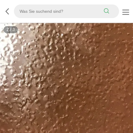
3
/
3