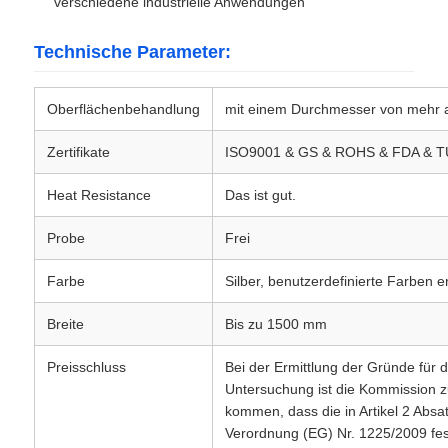
verschiedene industrielle Anwendungen
Technische Parameter:
Aluminiumplatte
Oberflächenbehandlung
mit einem Durchmesser von mehr 
Aluminiumkreis
Zertifikate
ISO9001 & GS & ROHS & FDA & TU
Farbbeschichtete Aluminiumspule
Heat Resistance
Das ist gut.
Probe
Frei
Aluminiumspule
Farbe
Silber, benutzerdefinierte Farben er
Aluminiumstreifen-Spule
Breite
Bis zu 1500 mm
Preisschluss
Bei der Ermittlung der Gründe für d
Aluminiumkarschtafel
Untersuchung ist die Kommission z
kommen, dass die in Artikel 2 Absa
Prägeartiges Aluminium
Verordnung (EG) Nr. 1225/2009 fes