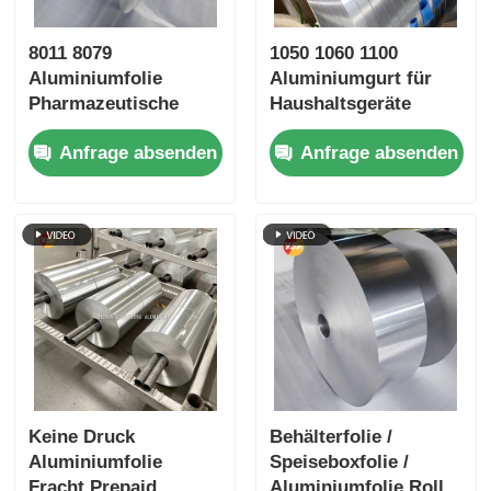
8011 8079
1050 1060 1100
Aluminiumfolie
Aluminiumgurt für
Pharmazeutische
Haushaltsgeräte
Aluminiumfolie
Sportgeräte
Anfrage absenden
Anfrage absenden
Blisterfolie High Dyne
Easy Peel
Kinderbeständig
Prägelt Silber-
Goldfolie Luftschutz
medizinische
Verpackung
Barrierefolie
Keine Druck
Behälterfolie /
Aluminiumfolie
Speiseboxfolie /
Fracht Prepaid
Aluminiumfolie Roll