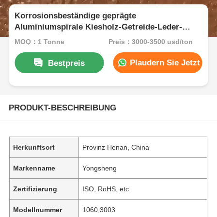
Korrosionsbeständige geprägte
Aluminiumspirale Kiesholz-Getreide-Leder-
Textur Rutschfederplatte für Kaltlager Trailer-
MOQ：1 Tonne
Preis：3000-3500 usd/ton
Dachwanddekoration
Plaudern Sie Jetzt
Bestpreis
PRODUKT-BESCHREIBUNG
Herkunftsort
Provinz Henan, China
Markenname
Yongsheng
Zertifizierung
ISO, RoHS, etc
Modellnummer
1060,3003