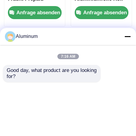
geeignet für
anpassbar ♪
Anfrage absenden
Anfrage absenden
Verpackungen
Legierungen 3003 &
Isolierung Kochen
8011 ♪
und industrielle
Lebensmittelverpackungs
Anwendungen, die
♪ Feuchtigkeitsdicht
Aluminum
eine überlegene
& hitzebeständig
Barriere
gewährleisten
7:16 AM
Good day, what product are you looking 
for?
3003 8011
Aluminiumfolie
Umweltschonende
Rollen Id 76mm
Aluminiumfolie für
152mm und
die Backerei
anpassbare Größen
Anfrage absenden
Anfrage absenden
perfekte Verpackung
Isolierung und
verschiedene