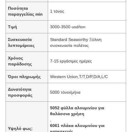
Ποσότητα
1 τόνος
παραγγελίας min
Τιμή
3000-3500 usd/ton
Συσκευασία
Standard Seaworthy Ξύλινη
λεπτομέρειες
συσκευασία παλέτας
Χρόνος
7-15 εργάσιμες ημέρες
παράδοσης
Όροι πληρωμής
Western Union,T/T,D/P,D/A,L/C
Δυνατότητα
5000 τόνοι/μήνα
προσφοράς
5052 φύλλα αλουμινίου για
θαλάσσια χρήση
,
6061 πλάκα αλουμινίου για
Υψηλό φως:
κατασκευές