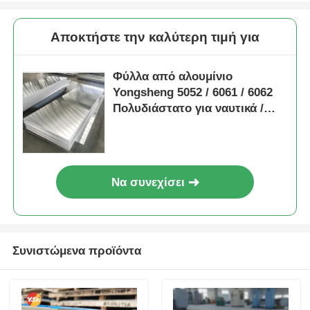
Αποκτήστε την καλύτερη τιμή για
Φύλλα από αλουμίνιο
Yongsheng 5052 / 6061 / 6062
Πολυδιάστατο για ναυτικά /
κατασκευαστικά /
αυτοκινητοβιομηχανικά /
ηλεκτρονικά Μοντέλο πάχους
0,3 ∙ 6,0 mm Προσαρμόσιμα
Να συνεχίσει
μεγέθη
Συνιστώμενα προϊόντα