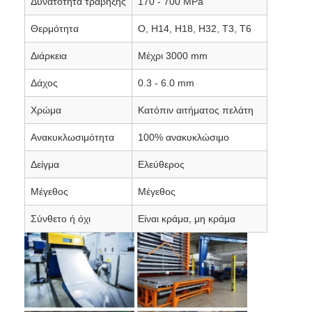
Δυνατότητα τράβηξης
170 - 700 MPa
Θερμότητα
Ο, H14, H18, H32, T3, T6
στρωμένο φύλλο αλουμινίου
Διάρκεια
Μέχρι 3000 mm
Πάνελ με κηρήθρα αλουμινίου
Δάχος
0.3 - 6.0 mm
Χρώμα
Κατόπιν αιτήματος πελάτη
Κηρήθρα αργιλίου
Ανακυκλωσιμότητα
100% ανακυκλώσιμο
Δείγμα
Ελεύθερος
Καθρέφτη αλουμίνιο
Μέγεθος
Μέγεθος
Σύνθετο ή όχι
Είναι κράμα, μη κράμα