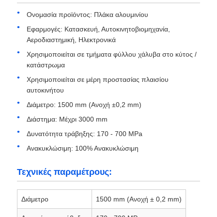
Ονομασία προϊόντος: Πλάκα αλουμινίου
πινακίδα αλουμινίου
Εφαρμογές: Κατασκευή, Αυτοκινητοβιομηχανία,
Αεροδιαστημική, Ηλεκτρονικά
Χρησιμοποιείται σε τμήματα φύλλου χάλυβα στο κύτος /
Κύκλος αργιλίου
κατάστρωμα
Χρησιμοποιείται σε μέρη προστασίας πλαισίου
Χρωματικό πηνίο αλουμινίου επικαλυμμένου
αυτοκινήτου
Διάμετρο: 1500 mm (Ανοχή ±0,2 mm)
σπείρα αλουμινίου
Διάστημα: Μέχρι 3000 mm
Δυνατότητα τράβηξης: 170 - 700 MPa
Σπείρα λουρίδων αργιλίου
Ανακυκλώσιμη: 100% Ανακυκλώσιμη
Τεχνικές παραμέτρους:
Καροτσάκι αλουμινίου
Διάμετρο
1500 mm (Ανοχή ± 0,2 mm)
Αποτυπωμένο σε ανάγλυφο αργίλιο