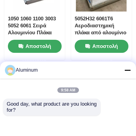
1050 1060 1100 3003
5052H32 6061T6
5052 6061 Σειρά
Αεροδιαστημική
Αλουμινίου Πλάκα
πλάκα από αλουμίνιο
Σιδηροτροφείο
PVDF επικαλυμμένη
Αποστολή
Αποστολή
Τελειοποίηση 0.2-
για ναυτικό
6.0mm Για
κατάστρωμα
ερώτησης
ερώτησης
αυτοκινητό Ναυτικά
Αυτοσφραγισμένη
αεροδιαστημικά
πρόσοψη κτιρίου
Aluminum
κατασκευαστικά
προφίλ
9:58 AM
Good day, what product are you looking 
for?
Πάνελ τοίχου οροφής
Βιομηχανικά φύλλα
ρυμουλκούμενων
αλουμινίου 1060,