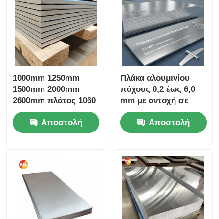
1000mm 1250mm
Πλάκα αλουμινίου
1500mm 2000mm
πάχους 0,2 έως 6,0
2600mm πλάτος 1060
mm με αντοχή σε
1100 3003 3004 Πλάκα
εφελκυσμό 310 MPa,
Αποστολή
Αποστολή
από κράμα
εξαιρετική για
αλουμινίου με ειδικό
εξαρτήματα
ερώτησης
ερώτησης
μέγεθος
αυτοκινήτων και
αεροδιαστημικής