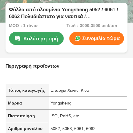
Φύλλα από αλουμίνιο Yongsheng 5052 / 6061 /
6062 Πολυδιάστατο για ναυτικά /
κατασκευαστικά / αυτοκινητοβιομηχανικά /
MOQ：1 τόνος
Τιμή：3000-3500 usd/ton
ηλεκτρονικά Μοντέλο πάχους 0,3 ∙ 6,0 mm
Προσαρμόσιμα μεγέθη
Συνομιλία τώρα
Καλύτερη τιμή
Περιγραφή προϊόντων
Τόπος καταγωγής
Επαρχία Χενάν, Κίνα
Μάρκα
Yongsheng
Πιστοποίηση
ISO, RoHS, etc
Αριθμό μοντέλου
5052, 5053, 6061, 6062