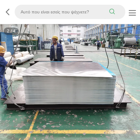
3
/
4